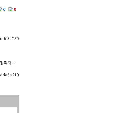
0
0
code3=230
재정적자 속
code3=210