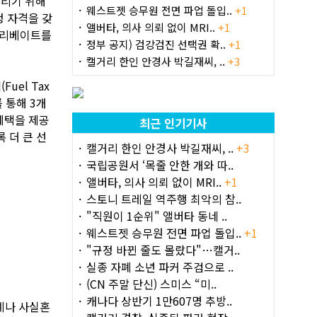
드리기 위해
웨스트젯 승무원 전면 파업 돌입..
+1
청 자격을 갖
앨버타, 의사 의뢰 없이 MRI..
+1
 리베이트를
정부 공지) 검강검진 선택권 확..
+1
캘거리 한인 안경사 박길재씨, ..
+3
uel Tax
를 통해 3개
혜택을 제공
최근 인기기사
 더 큰 선
캘거리 한인 안경사 박길재씨, ..
+3
국립공원서 ‘목줄 안한 개와 따..
앨버타, 의사 의뢰 없이 MRI..
+1
스토니 트레일 역주행 최악의 참..
"직원이 1순위" 앨버타 동네 ..
웨스트젯 승무원 전면 파업 돌입..
+1
"규정 바뀐 줄도 몰랐다"…캘거..
실종 자폐 소년 파커 주검으로 ..
(CN 주말 단신) 스미스 “미..
캐나다 상반기 1만607명 추방..
관계나 사실혼