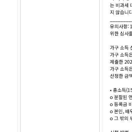
는 비과세 
지 않습니다
________
유의사항: 
위한 심사를
가구 소득 
가구 소득은
제출한 20
가구 소득은
산정한 금
• 총소득(
o 분할된 
o 등록금 비
o 본인, 
o 그 밖의