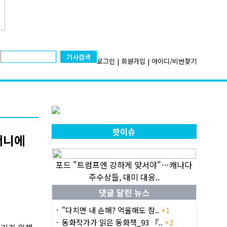
기사검색
로그인
|
회원가입
|
아이디/비번찾기
핫이슈
주머니에
포드 "트럼프엔 강하게 맞서야"…캐나다
주수상들, 대미 대응..
댓글 달린 뉴스
"다치면 내 손해? 억울해도 참..
+1
동화작가가 읽은 동화책_93 『..
+2