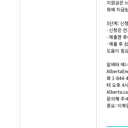
지원금은 Int
좌에 지급됩
5단계: 신
· 신청은 
· 제출한 
· 제출 후
도움이 필
알버타 에
Alberta
화 1-84
터 오후 4
Alberta
문의해 주세
중요: 이메