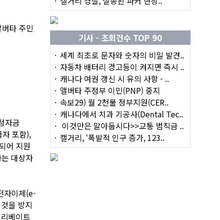
캘거리 경찰, 실종된 파커 현장..
알버타 주민
기사 - 조회건수 TOP 90
세계 최초로 문자와 숫자의 비밀 발견..
자동차 배터리 경고등이 켜지면 즉시 ..
캐나다 여권 갱신 시 유의 사항 - ..
앨버타 주정부 이민(PNP) 중지
속보29) 월 2천불 정부지원(CER..
캐나다에서 치과 기공사(Dental Tec..
안정자금
이것만은 알아둡시다>>교통 범칙금 ..
자 포함),
캘거리, ‘폭발적 인구 증가, 123..
록되어 지원
하는 대상자
전자이체(e-
 것을 방지
. 리베이트