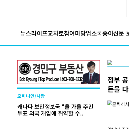
뉴스
라이프
교차로
참여마당
업소록
종이신문 
정부 공지
돈을 다
오피니언/사람
캐나다 보안정보국 “올 가을 주민
투표 외국 개입에 취약할 수..