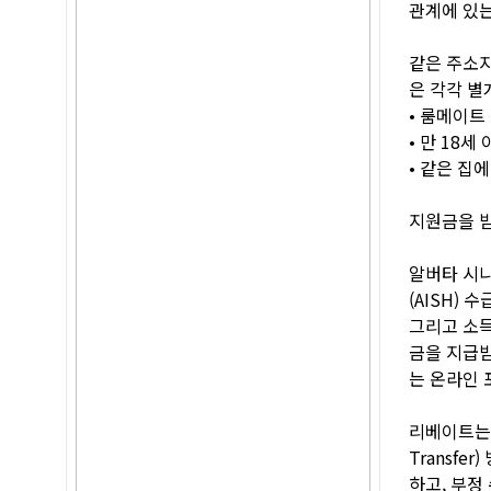
관계에 있는
같은 주소지
은 각각 별
• 룸메이트
• 만 18세
• 같은 집
지원금을 받
알버타 시니어
(AISH) 
그리고 소득
금을 지급받
는 온라인 
리베이트는 
Transf
하고, 부정