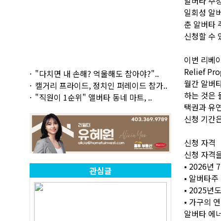
알버타 주정
일회성 알버
춘 알버타 
신청할 수 
이번 리베이
Relief 
"다치면 내 손해? 억울해도 참아야?"..
월간 알버타
캘거리 프라이드, 정치인 퍼레이드 참가..
하는 것은 
"직원이 1순위" 앨버타 동네 마트, ..
택권과 유
신청 기간은 
신청 자격
신청 자격을
• 2026년
관심글
• 알버타주
• 2025
• 가구의 
알버타 에너