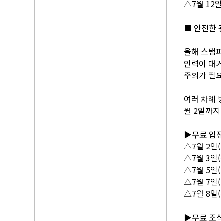
△7월 12일(
■ 안전한 
올해 스탬피드
인력이 대거
주의가 필요
여러 차례 
월 2일까지
▶무료 입
△7월 2일
△7월 3일
△7월 5일(
△7월 7일
△7월 8일(
▶무료 조