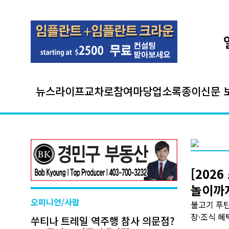
뉴스
라이프
교차로
참여마당
업소록
종이신문 
[202
놀이까
오피니언/사람
불고기 푸틴
장·조식 혜
쑤티나 트레일 역주행 참사 의문점?