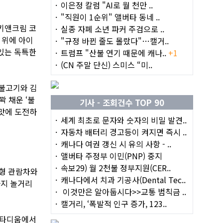
이은정 칼럼 "AI로 월 천만 ..
"직원이 1순위" 앨버타 동네 ..
쿠키앤크림 코
실종 자폐 소년 파커 주검으로 ..
그 위에 아이
"규정 바뀐 줄도 몰랐다"…캘거..
 있는 독특한
트럼프 "산불 연기 때문에 캐나..
+1
(CN 주말 단신) 스미스 “미..
에 불고기와 김
꽉 채운 ‘불
기사 - 조회건수 TOP 90
매운맛에 도전하
세계 최초로 문자와 숫자의 비밀 발견..
자동차 배터리 경고등이 켜지면 즉시 ..
캐나다 여권 갱신 시 유의 사항 - ..
앨버타 주정부 이민(PNP) 중지
속보29) 월 2천불 정부지원(CER..
대형 관람차와
캐나다에서 치과 기공사(Dental Tec..
까지 놀거리
이것만은 알아둡시다>>교통 범칙금 ..
캘거리, ‘폭발적 인구 증가, 123..
 스타디움에서