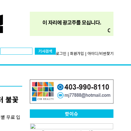
기사검색
로그인
|
회원가입
|
아이디/비번찾기
터 불꽃
핫이슈
짜별 무료 입