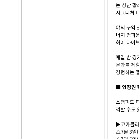
는 성난 황
시그니처 마
야외 구역 
너지 컴파운
하이 다이브(
매일 밤 경
문화를 체험
경험하는 엘
■ 입장권 
스탬피드 파
끽할 수도 
▶코카콜라 
△7월 3일(금
△7월 6일(월