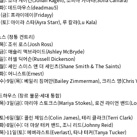
화): 데드마우스(deadmau5)
(금): 프라이데이(Fridayy)
토): 아이라 스타(Ayra Starr), 루 칼라(Lu Kala)
스 (정통 컨트리)
): 조쉬 로스(Josh Ross)
금): 애슐리 맥브라이드(Ashley McBryde)
): 러셀 딕어슨(Russell Dickerson)
): 셰인 스미스 앤 더 세인츠(Shane Smith & The Saints)
화): 어니스트(Ernest)
)·9일(목): 베일리 짐머만(Bailey Zimmerman), 크리스 영(Chris Y
드하우스 (장르 불문·세대 통합)
목)·3일(금): 마리야 스토크스(Mariya Stokes), 로건 라이언 밴드(Log
)·6일(월): 콜린 제임스(Colin James), 테리 클라크(Terri Clark)
화)·8일(수): 더 마샬 터커 밴드, 조니 리드(Johnny Reid)
)·11일(토): 에버라스트(Everlast), 타냐 터커(Tanya Tucker)