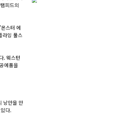
스탬피드의
'몬스터 에
'플라잉 풀스
다. 웨스턴
수공예품을
의 낭만을 만
 있다.