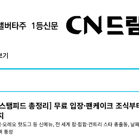
보기
6 스탬피드 총정리] 무료 입장·팬케이크 조식부
지
·오레오 핫도그 등 신메뉴, 전 세계 팝·힙합·컨트리 스타 총출동, 날
택 풍성