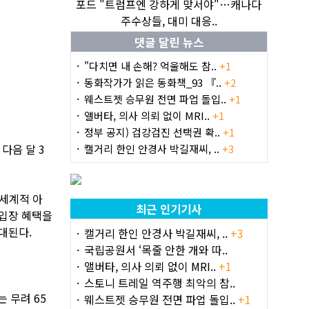
포드 "트럼프엔 강하게 맞서야"…캐나다
주수상들, 대미 대응..
댓글 달린 뉴스
"다치면 내 손해? 억울해도 참..
+1
동화작가가 읽은 동화책_93 『..
+2
웨스트젯 승무원 전면 파업 돌입..
+1
앨버타, 의사 의뢰 없이 MRI..
+1
정부 공지) 검강검진 선택권 확..
+1
 다음 달 3
캘거리 한인 안경사 박길재씨, ..
+3
 세계적 아
최근 인기기사
 입장 혜택을
대된다.
캘거리 한인 안경사 박길재씨, ..
+3
국립공원서 ‘목줄 안한 개와 따..
앨버타, 의사 의뢰 없이 MRI..
+1
스토니 트레일 역주행 최악의 참..
 무려 65
웨스트젯 승무원 전면 파업 돌입..
+1