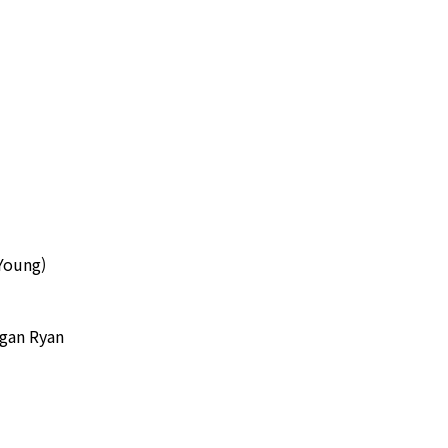
oung)
an Ryan