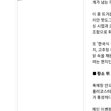
개가 넘는 
이 중 뜨거
리안 핫도그(
싱 시럽과 
조합으로 화
또 '한국식 
치, 고추장
닭 속을 채운
려는 현지
■ 황소 위
축제장 안으
롤러코스터,
가 풍성하다
메인 이벤트