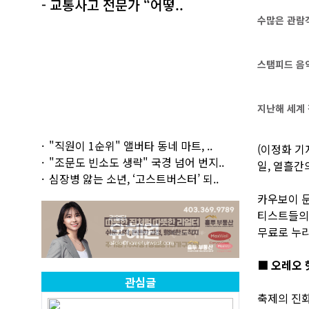
- 교통사고 전문가 “어떻..
수많은 관람객
스탬피드 음악
지난해 세계 
"직원이 1순위" 앨버타 동네 마트, ..
(이정화 기자
"조문도 빈소도 생략" 국경 넘어 번지..
일, 열흘간
심장병 앓는 소년, ‘고스트버스터’ 되..
카우보이 문
티스트들의 
무료로 누리
■ 오레오 
관심글
축제의 진화