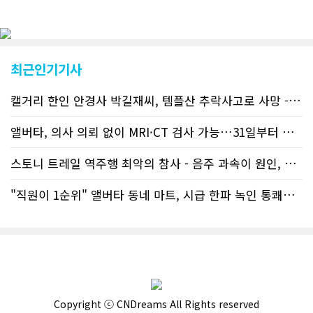
났다. 이러한 독자들의 호응에 힘입어
CN드림은 실시간으로 웹 뉴스를 업데이
트하고 있다. 이는 정확하고 빠른 뉴스를
전달하기 위한 조치로 캐나다 전국의 타
교민 언론사보다 그 정확도와 신속성에
최근인기기사
서 앞선 것으로 평가된다. 그 동안 본지
웹사이트에서는 인쇄매체를 고려해 기사
캘거리 한인 안경사 박길재씨, 템플산 추락사고로 사망 - 헬기 구조..
등재가 지연되곤 했으나 동포사회의 뜨
거운 호응에 발맞추기 위해 최근에는 최
신기사를 매일 웹에 올리는 것으로 정책
앨버타, 의사 의뢰 없이 MRI·CT 검사 가능…31일부터 자비 부..
을 변경했다. 이에 따라 독자들은 CN드
림 사이트 방문을 통해 매일 따끈따끈한
스토니 트레일 역주행 최악의 참사 - 음주 과속이 원인, 4명 사망..
캐나다 전국 뉴스와 앨버타주 지역 최신
뉴스를 열람할 수 있게 됐다. 아울러 본
"직원이 1순위" 앨버타 동네 마트, 시급 한파 녹인 통쾌한 반란 ..
지는 뜨거운 성원에 보답고저 최근 웹 사
이트 전면 교체작업을 진행하고 있다. 시
각적으로 세련된 디자인을 선보일 예정
인데, 먼저 이달 중에 웹 첫 화면 디자인
이 교체된다. 이후 금년 중 전체 페이지
디자인을 좀더 세련되고 편리하게 바꾸
는 방향으로 추진 중에 있다. (편집부)참
고자료CN드림 사이트, 캐나다 한인언론
Copyright ⓒ CNDreams All Rights reserved
사 5위 차지