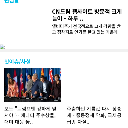
CN드림 웹사이트 방문객 크게
늘어 - 하루 ..
앨버타주가 전국적으로 크게 각광을 받
고 정착지로 인기를 끌고 있는 가운데
CN드림 웹사이트 방문자수가 크게 늘었
다. 약 7~8년전까지만 해도 본지 첫화면
조회건수가 하루 평균 3500건 정도였으
나 최근에는 하루 평균 4만1천건을 기록
하고 있다. 2월 15일부터 3월 15일까지
핫이슈/사설
한달 기준으로 총 접속자 수가 40,730
명에 달하며 133만건 조회수를 기록했
다. 1인당 방문수는 한달 32.25회이며
하루 평균 1.1회에 달해 거의 매일 본지
를 접속하고 있는 것으로 조사됐다. 한편
신규 회원 가입자수는 2~3년 전까지는
하루 평균 7명 정도였으나 최근 2~3월
에는 크게 늘어 하루 평균 11명에 달해
포드 "트럼프엔 강하게 맞
주춤하던 기름값 다시 상승
60% 증가했는데 (년간 4천명) 신규 가
서야"…캐나다 주수상들,
세 - 중동정세 악화, 국제공
입자의 절반 정도는 타주에서 이주를 검
대미 대응 놓..
급망 차질..
토하고 있거나 갓 이주한 회원들로 나타