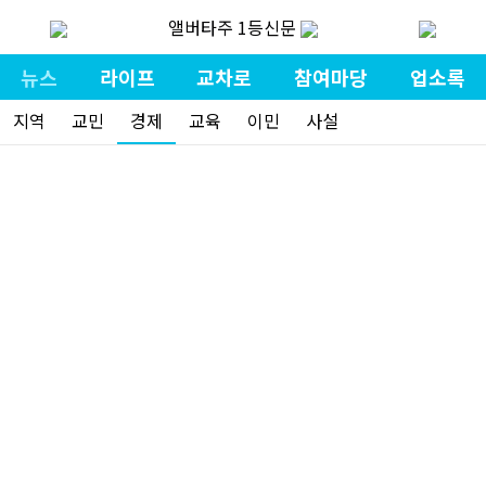
앨버타주 1등신문
뉴스
라이프
교차로
참여마당
업소록
지역
교민
경제
교육
이민
사설