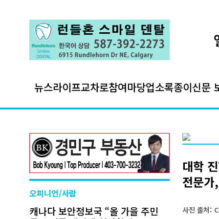
뉴스
라이프
교차로
참여마당
업소록
종이신문 
대학 진
전문가,
오피니언/사람
캐나다 보안정보국 “올 가을 주민
사진 출처: C