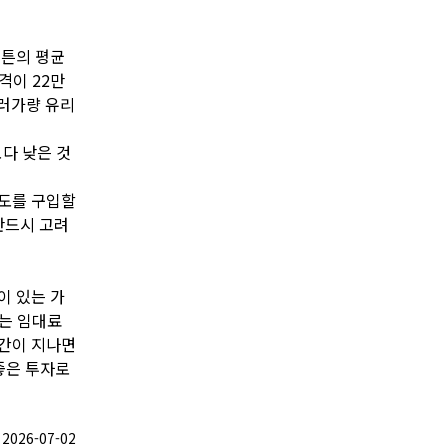
먼튼의 평균
가격이 22만
달러가량 유리
보다 낮은 것
콘도를 구입할
반드시 고려
이 있는 가
이는 임대료
시간이 지나면
좋은 투자로
026-07-02