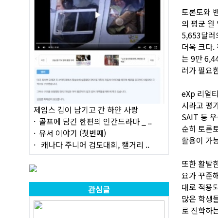
토론토와 밴
의 평균 월 
5,653달
더욱 크다.
는 9만 6,
러가 필요한
eXp 리얼
시라고 평가
제임스 김이 남기고 간 하얀 사랑
SAIT 등
골프에 담긴 한편의 인간드라마 _ ..
순히 토론토
유서 이야기 (첫번째)
활용이 가능
캐나다 주니어 검도대회, 캘거리 ..
또한 활발
요가 꾸준해
대로 적용
관심글
많은 학생들
로 진학하는