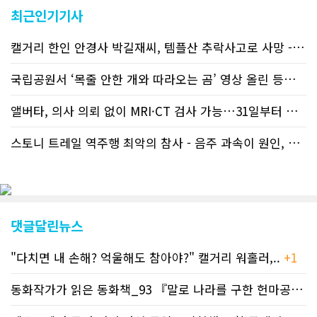
교민 언론사보다 그 정확도와 신속성에
최근인기기사
서 앞선 것으로 평가된다. 그 동안 본지
웹사이트에서는 인쇄매체를 고려해 기사
캘거리 한인 안경사 박길재씨, 템플산 추락사고로 사망 - 헬기 구조..
등재가 지연되곤 했으나 동포사회의 뜨
거운 호응에 발맞추기 위해 최근에는 최
신기사를 매일 웹에 올리는 것으로 정책
국립공원서 ‘목줄 안한 개와 따라오는 곰’ 영상 올린 등산객 기소돼
을 변경했다. 이에 따라 독자들은 CN드
림 사이트 방문을 통해 매일 따끈따끈한
앨버타, 의사 의뢰 없이 MRI·CT 검사 가능…31일부터 자비 부..
캐나다 전국 뉴스와 앨버타주 지역 최신
뉴스를 열람할 수 있게 됐다. 아울러 본
스토니 트레일 역주행 최악의 참사 - 음주 과속이 원인, 4명 사망..
지는 뜨거운 성원에 보답고저 최근 웹 사
이트 전면 교체작업을 진행하고 있다. 시
각적으로 세련된 디자인을 선보일 예정
인데, 먼저 이달 중에 웹 첫 화면 디자인
이 교체된다. 이후 금년 중 전체 페이지
디자인을 좀더 세련되고 편리하게 바꾸
댓글달린뉴스
는 방향으로 추진 중에 있다. (편집부)참
고자료CN드림 사이트, 캐나다 한인언론
"다치면 내 손해? 억울해도 참아야?" 캘거리 워홀러,..
+1
사 5위 차지
https://cndreams.com/news/news_r
code1=2345&code2=0&code3=210&
동화작가가 읽은 동화책_93 『말로 나라를 구한 헌마공..
+2