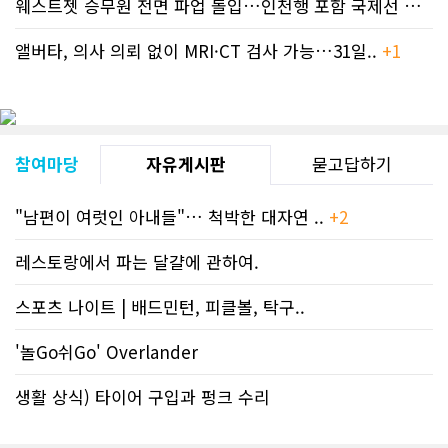
웨스트젯 승무원 전면 파업 돌입…인천행 포함 국제선 줄..
+
앨버타, 의사 의뢰 없이 MRI·CT 검사 가능…31일..
+1
참여마당
자유게시판
묻고답하기
"남편이 여럿인 아내들"… 척박한 대자연 ..
+2
레스토랑에서 파는 달걀에 관하여.
스포츠 나이트 | 배드민턴, 피클볼, 탁구..
'놀Go쉬Go' Overlander
생활 상식) 타이어 구입과 펑크 수리