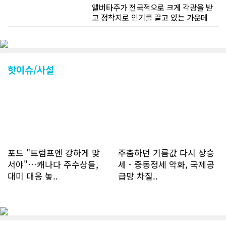
앨버타주가 전국적으로 크게 각광을 받
고 정착지로 인기를 끌고 있는 가운데
CN드림 웹사이트 방문자수가 크게 늘었
다. 약 7~8년전까지만 해도 본지 첫화면
조회건수가 하루 평균 3500건 정도였으
나 최근에는 하루 평균 4만1천건을 기록
하고 있다. 2월 15일부터 3월 15일까지
핫이슈/사설
한달 기준으로 총 접속자 수가 40,730
명에 달하며 133만건 조회수를 기록했
다. 1인당 방문수는 한달 32.25회이며
하루 평균 1.1회에 달해 거의 매일 본지
를 접속하고 있는 것으로 조사됐다. 한편
신규 회원 가입자수는 2~3년 전까지는
하루 평균 7명 정도였으나 최근 2~3월
에는 크게 늘어 하루 평균 11명에 달해
포드 "트럼프엔 강하게 맞
주춤하던 기름값 다시 상승
60% 증가했는데 (년간 4천명) 신규 가
서야"…캐나다 주수상들,
세 - 중동정세 악화, 국제공
입자의 절반 정도는 타주에서 이주를 검
대미 대응 놓..
급망 차질..
토하고 있거나 갓 이주한 회원들로 나타
났다. 이러한 독자들의 호응에 힘입어
CN드림은 실시간으로 웹 뉴스를 업데이
트하고 있다. 이는 정확하고 빠른 뉴스를
전달하기 위한 조치로 캐나다 전국의 타