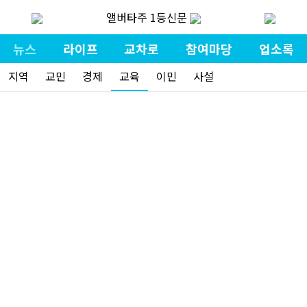
앨버타주 1등신문
뉴스
라이프
교차로
참여마당
업소록
지역
교민
경제
교육
이민
사설