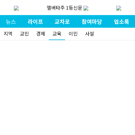
앨버타주 1등신문
뉴스
라이프
교차로
참여마당
업소록
지역
교민
경제
교육
이민
사설