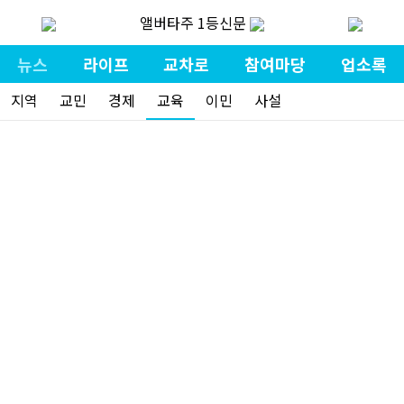
앨버타주 1등신문
뉴스
라이프
교차로
참여마당
업소록
지역
교민
경제
교육
이민
사설