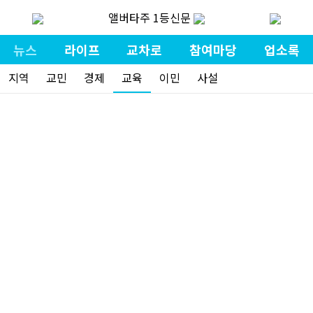
앨버타주 1등신문
뉴스
라이프
교차로
참여마당
업소록
지역
교민
경제
교육
이민
사설