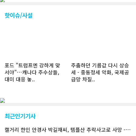
조회건수가 하루 평균 3500건 정도였으
나 최근에는 하루 평균 4만1천건을 기록
하고 있다. 2월 15일부터 3월 15일까지
핫이슈/사설
한달 기준으로 총 접속자 수가 40,730
명에 달하며 133만건 조회수를 기록했
다. 1인당 방문수는 한달 32.25회이며
하루 평균 1.1회에 달해 거의 매일 본지
를 접속하고 있는 것으로 조사됐다. 한편
신규 회원 가입자수는 2~3년 전까지는
하루 평균 7명 정도였으나 최근 2~3월
에는 크게 늘어 하루 평균 11명에 달해
포드 "트럼프엔 강하게 맞
주춤하던 기름값 다시 상승
60% 증가했는데 (년간 4천명) 신규 가
서야"…캐나다 주수상들,
세 - 중동정세 악화, 국제공
입자의 절반 정도는 타주에서 이주를 검
대미 대응 놓..
급망 차질..
토하고 있거나 갓 이주한 회원들로 나타
났다. 이러한 독자들의 호응에 힘입어
CN드림은 실시간으로 웹 뉴스를 업데이
트하고 있다. 이는 정확하고 빠른 뉴스를
전달하기 위한 조치로 캐나다 전국의 타
교민 언론사보다 그 정확도와 신속성에
최근인기기사
서 앞선 것으로 평가된다. 그 동안 본지
웹사이트에서는 인쇄매체를 고려해 기사
캘거리 한인 안경사 박길재씨, 템플산 추락사고로 사망 - 헬기 구조..
등재가 지연되곤 했으나 동포사회의 뜨
거운 호응에 발맞추기 위해 최근에는 최