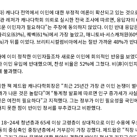
자) 캐나다 전역에서 이민에 대한 부정적 여론이 확산되고 있는 것으
 레저가 캐나다학회 의뢰로 실시한 전국 조사에 따르면, 응답자의 6
운 이민자가 필요하다”는 주장에 동의하지 않았다. 이민 반대 응답
온타리오(63%), 퀘벡(61%)에서 가장 높았고, 매니토바·서스캐처원(60
%)가 뒤를 이었다. 브리티시컬럼비아에서는 절반 가까운 48%가 반
에 이미 정착한 이민자들조차 새로운 이민에 회의적인 반응을 보였
가 이민 유입에 반대했으며, 찬성 비율은 52%에 그쳤다. 비(非)이민
에 불과했다.
한 잭 제드왑 캐나다학회장은 “최근 25년간 가장 큰 이민 논쟁이 
과가 나온 것은 놀랍다”며 “통계청 발표에 따르면 인구 증가세가 사실
은 여전히 필요하다”고 지적했다. 그는 정부가 이민 필요성을 국민
지 못한 점이 반이민 정서를 부추겼다고 비판했다.
18~24세 청년층과 65세 이상 고령층이 상대적으로 이민 수용에 
동의 중심축인 중장년층에서 거부감이 가장 강했다. 제드왑은 “직장 
, 그리고 안보 문제에 대한 불안이 결합돼 반이민 정서가 커지고 있