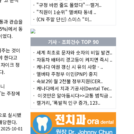
"규정 바뀐 줄도 몰랐다"…캘거..
"직원이 1순위" 앨버타 동네 ..
(CN 주말 단신) 스미스 “미..
전통과 관습을
5%)에서 동
이었다.
기사 - 조회건수 TOP 90
려주는 것이
세계 최초로 문자와 숫자의 비밀 발견..
야 한다고
자동차 배터리 경고등이 켜지면 즉시 ..
모자이크 정
캐나다 여권 갱신 시 유의 사항 - ..
다.
앨버타 주정부 이민(PNP) 중지
속보29) 월 2천불 정부지원(CER..
가니
캐나다에서 치과 기공사(Dental Tec..
다”는 주장에
이것만은 알아둡시다>>교통 범칙금 ..
캘거리, ‘폭발적 인구 증가, 123..
상으로 실시됐
해당한다.
025-10-01