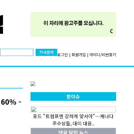
기사검색
로그인
|
회원가입
|
아이디/비번찾기
핫이슈
60% -
포드 "트럼프엔 강하게 맞서야"…캐나다
주수상들, 대미 대응..
댓글 달린 뉴스