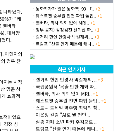
동화작가가 읽은 동화책_93 『..
+2
로 나타났다.
웨스트젯 승무원 전면 파업 돌입..
+1
0%가 “캐
앨버타, 의사 의뢰 없이 MRI..
+1
은 앨버타
정부 공지) 검강검진 선택권 확..
+1
%), 대서양
캘거리 한인 안경사 박길재씨, ..
+3
대했다.
트럼프 "산불 연기 때문에 캐나..
+1
다. 이민자의
자의 경우 찬
최근 인기기사
캘거리 한인 안경사 박길재씨, ..
+3
벌어지는 시점
국립공원서 ‘목줄 안한 개와 따..
상 멈춘 상
앨버타, 의사 의뢰 없이 MRI..
+1
에게 효과적
웨스트젯 승무원 전면 파업 돌입..
+1
스토니 트레일 역주행 최악의 참..
이은정 칼럼 "AI로 월 천만 ..
우호적이었으
실종 자폐 소년 파커 주검으로 ..
내 경쟁 심
트럼프 "산불 연기 때문에 캐나..
+1
다”고 분석