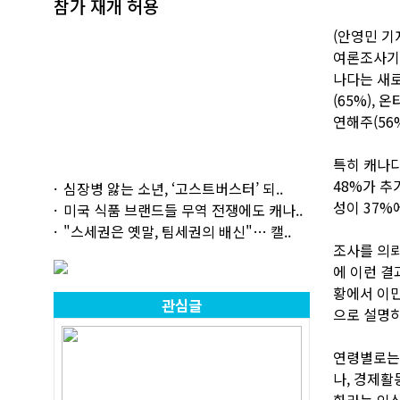
참가 재개 허용
(안영민 기
여론조사기관
나다는 새로
(65%), 
연해주(56
특히 캐나다
48%가 추
심장병 앓는 소년, ‘고스트버스터’ 되..
성이 37%
미국 식품 브랜드들 무역 전쟁에도 캐나..
"스세권은 옛말, 팀세권의 배신"… 캘..
조사를 의뢰
에 이런 결
황에서 이민
관심글
으로 설명하
연령별로는 
나, 경제활
화라는 인식