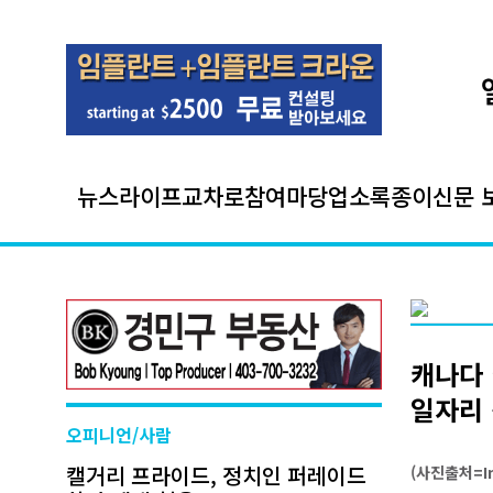
뉴스
라이프
교차로
참여마당
업소록
종이신문 
캐나다 
일자리 
오피니언/사람
캘거리 프라이드, 정치인 퍼레이드
(사진출처=Im