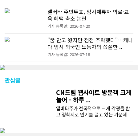
앨버타 주민투표, 임시체류자 의료·교
육 혜택 축소 논란
기사 등록일: 2026-07-20
"꿈 안고 왔지만 점점 추락했다"…캐나
다 임시 외국인 노동자의 씁쓸한 ..
기사 등록일: 2026-07-18
관심글
CN드림 웹사이트 방문객 크게
늘어 - 하루 ..
앨버타주가 전국적으로 크게 각광을 받
고 정착지로 인기를 끌고 있는 가운데
CN드림 웹사이트 방문자수가 크게 늘었
다. 약 7~8년전까지만 해도 본지 첫화면
조회건수가 하루 평균 3500건 정도였으