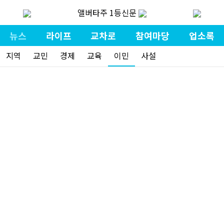
앨버타주 1등신문
뉴스
라이프
교차로
참여마당
업소록
지역
교민
경제
교육
이민
사설