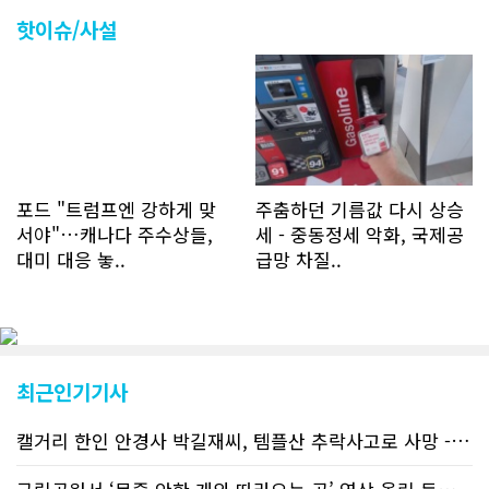
나 최근에는 하루 평균 4만1천건을 기록
하고 있다. 2월 15일부터 3월 15일까지
핫이슈/사설
한달 기준으로 총 접속자 수가 40,730
명에 달하며 133만건 조회수를 기록했
다. 1인당 방문수는 한달 32.25회이며
하루 평균 1.1회에 달해 거의 매일 본지
를 접속하고 있는 것으로 조사됐다. 한편
신규 회원 가입자수는 2~3년 전까지는
하루 평균 7명 정도였으나 최근 2~3월
에는 크게 늘어 하루 평균 11명에 달해
포드 "트럼프엔 강하게 맞
주춤하던 기름값 다시 상승
60% 증가했는데 (년간 4천명) 신규 가
서야"…캐나다 주수상들,
세 - 중동정세 악화, 국제공
입자의 절반 정도는 타주에서 이주를 검
대미 대응 놓..
급망 차질..
토하고 있거나 갓 이주한 회원들로 나타
났다. 이러한 독자들의 호응에 힘입어
CN드림은 실시간으로 웹 뉴스를 업데이
트하고 있다. 이는 정확하고 빠른 뉴스를
전달하기 위한 조치로 캐나다 전국의 타
교민 언론사보다 그 정확도와 신속성에
최근인기기사
서 앞선 것으로 평가된다. 그 동안 본지
웹사이트에서는 인쇄매체를 고려해 기사
캘거리 한인 안경사 박길재씨, 템플산 추락사고로 사망 - 헬기 구조..
등재가 지연되곤 했으나 동포사회의 뜨
거운 호응에 발맞추기 위해 최근에는 최
신기사를 매일 웹에 올리는 것으로 정책