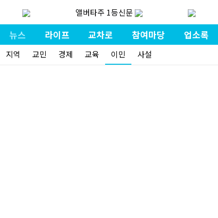
앨버타주 1등신문
뉴스
라이프
교차로
참여마당
업소록
지역
교민
경제
교육
이민
사설