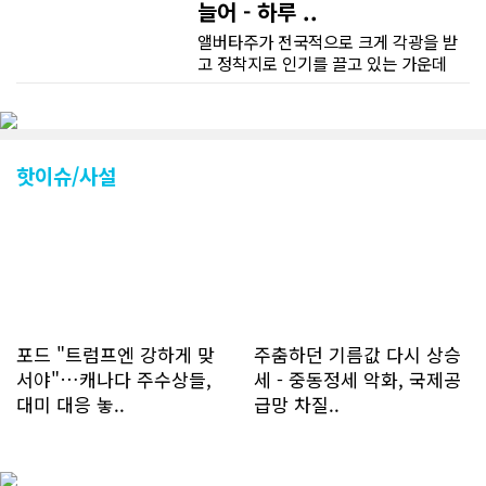
늘어 - 하루 ..
앨버타주가 전국적으로 크게 각광을 받
고 정착지로 인기를 끌고 있는 가운데
CN드림 웹사이트 방문자수가 크게 늘었
다. 약 7~8년전까지만 해도 본지 첫화면
조회건수가 하루 평균 3500건 정도였으
나 최근에는 하루 평균 4만1천건을 기록
하고 있다. 2월 15일부터 3월 15일까지
핫이슈/사설
한달 기준으로 총 접속자 수가 40,730
명에 달하며 133만건 조회수를 기록했
다. 1인당 방문수는 한달 32.25회이며
하루 평균 1.1회에 달해 거의 매일 본지
를 접속하고 있는 것으로 조사됐다. 한편
신규 회원 가입자수는 2~3년 전까지는
하루 평균 7명 정도였으나 최근 2~3월
에는 크게 늘어 하루 평균 11명에 달해
포드 "트럼프엔 강하게 맞
주춤하던 기름값 다시 상승
60% 증가했는데 (년간 4천명) 신규 가
서야"…캐나다 주수상들,
세 - 중동정세 악화, 국제공
입자의 절반 정도는 타주에서 이주를 검
대미 대응 놓..
급망 차질..
토하고 있거나 갓 이주한 회원들로 나타
났다. 이러한 독자들의 호응에 힘입어
CN드림은 실시간으로 웹 뉴스를 업데이
트하고 있다. 이는 정확하고 빠른 뉴스를