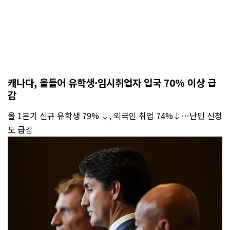
캐나다, 올들어 유학생·임시취업자 입국 70% 이상 급
감
올 1분기 신규 유학생 79% ↓, 외국인 취업 74%↓…난민 신청
도 급감