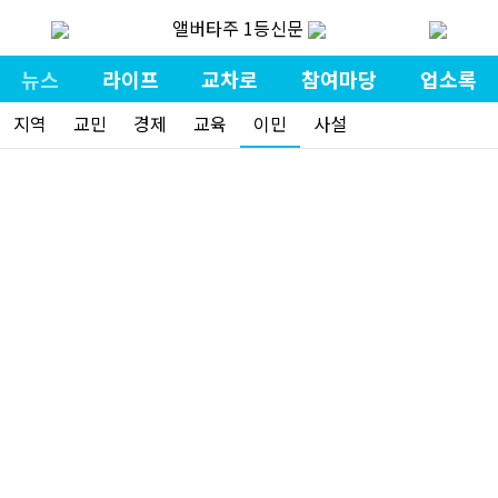
앨버타주 1등신문
뉴스
라이프
교차로
참여마당
업소록
지역
교민
경제
교육
이민
사설