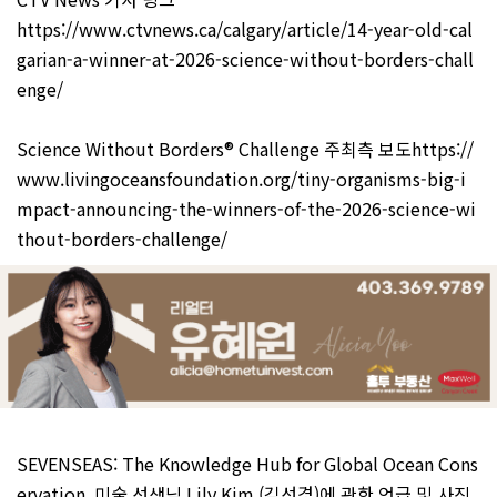
https://www.ctvnews.ca/calgary/article/14-year-old-cal
garian-a-winner-at-2026-science-without-borders-chall
enge/
Science Without Borders® Challenge 주최측 보도
https://
www.livingoceansfoundation.org/tiny-organisms-big-i
mpact-announcing-the-winners-of-the-2026-science-wi
thout-borders-challenge/
SEVENSEAS: The Knowledge Hub for Global Ocean Cons
ervation 미술 선생님 Lily Kim (김선경)에 관한 언급 및 사진