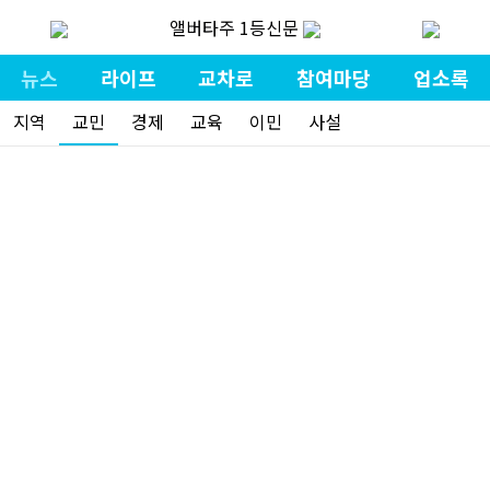
앨버타주 1등신문
뉴스
라이프
교차로
참여마당
업소록
지역
교민
경제
교육
이민
사설