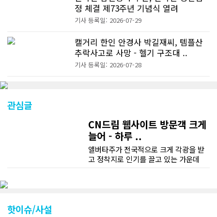
정 체결 제73주년 기념식 열려
기사 등록일: 2026-07-29
캘거리 한인 안경사 박길재씨, 템플산
추락사고로 사망 - 헬기 구조대 ..
기사 등록일: 2026-07-28
관심글
CN드림 웹사이트 방문객 크게
늘어 - 하루 ..
앨버타주가 전국적으로 크게 각광을 받
고 정착지로 인기를 끌고 있는 가운데
CN드림 웹사이트 방문자수가 크게 늘었
다. 약 7~8년전까지만 해도 본지 첫화면
조회건수가 하루 평균 3500건 정도였으
나 최근에는 하루 평균 4만1천건을 기록
하고 있다. 2월 15일부터 3월 15일까지
핫이슈/사설