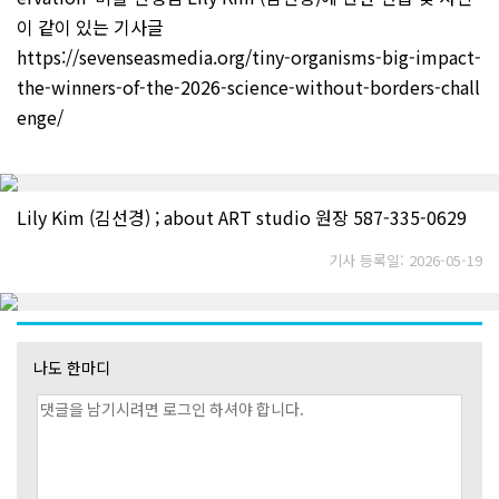
이 같이 있는 기사글
https://sevenseasmedia.org/tiny-organisms-big-impact-
the-winners-of-the-2026-science-without-borders-chall
enge/
Lily Kim (김선경) ; about ART studio 원장 587-335-0629
기사 등록일: 2026-05-19
나도 한마디