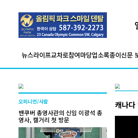
뉴스
라이프
교차로
참여마당
업소록
종이신문 
오피니언/사람
캐나다 
밴쿠버 총영사관의 신임 이광석 총
영사, 캘거리 첫 방문