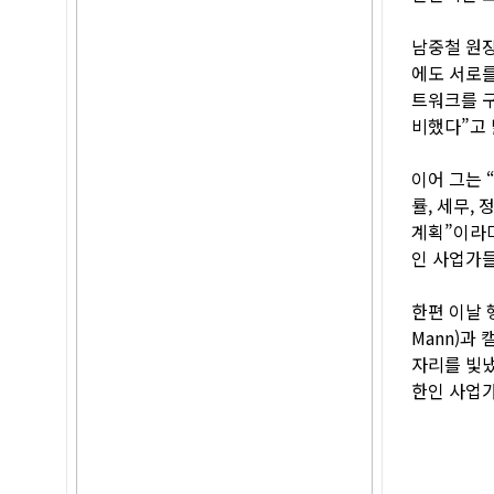
남중철 원장
에도 서로를
트워크를 구
비했다”고 
이어 그는 
률, 세무,
계획”이라며
인 사업가들
한편 이날 
Mann)과 
자리를 빛냈
한인 사업