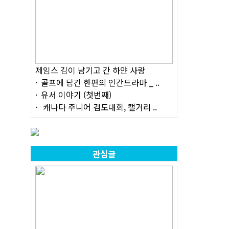
제임스 김이 남기고 간 하얀 사랑
골프에 담긴 한편의 인간드라마 _ ..
유서 이야기 (첫번째)
캐나다 주니어 검도대회, 캘거리 ..
관심글