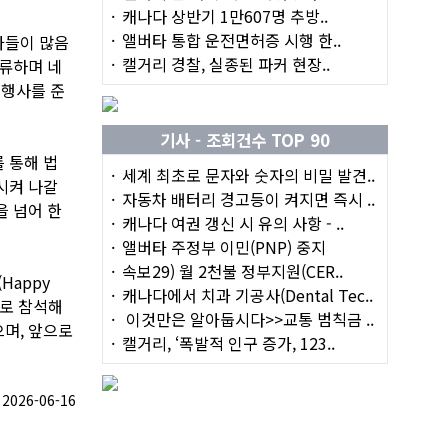
캐나다 상반기 1만607명 추방..
앨버타 통합 운전면허증 시행 한..
가들이 많음
캘거리 경찰, 실종된 파커 현장..
교류하며 네
 행사를 준
기사 - 조회건수 TOP 90
 통해 법
세계 최초로 문자와 숫자의 비밀 발견..
시켜 나갈
자동차 배터리 경고등이 켜지면 즉시 ..
을 넘어 한
캐나다 여권 갱신 시 유의 사항 - ..
앨버타 주정부 이민(PNP) 중지
속보29) 월 2천불 정부지원(CER..
Happy
캐나다에서 치과 기공사(Dental Tec..
트로 참석해
이것만은 알아둡시다>>교통 범칙금 ..
으며, 앞으로
캘거리, ‘폭발적 인구 증가, 123..
026-06-16