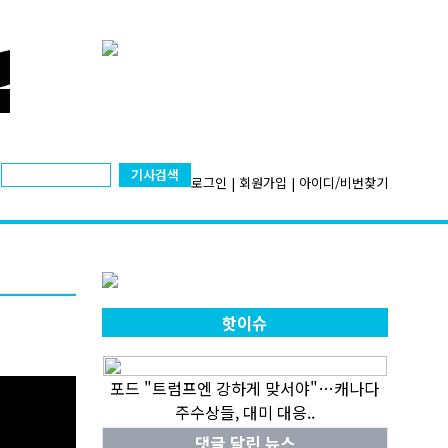
기사검색
로그인
|
회원가입
|
아이디/비번찾기
핫이슈
포드 "트럼프엔 강하게 맞서야"…캐나다
주수상들, 대미 대응..
댓글 달린 뉴스