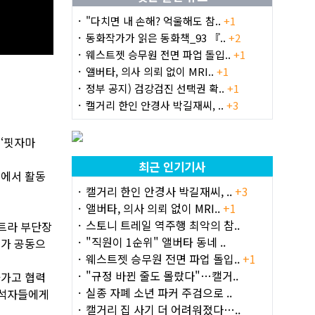
"다치면 내 손해? 억울해도 참..
+1
동화작가가 읽은 동화책_93 『..
+2
웨스트젯 승무원 전면 파업 돌입..
+1
앨버타, 의사 의뢰 없이 MRI..
+1
정부 공지) 검강검진 선택권 확..
+1
캘거리 한인 안경사 박길재씨, ..
+3
 ‘핏자마
최근 인기기사
역에서 활동
캘거리 한인 안경사 박길재씨, ..
+3
앨버타, 의사 의뢰 없이 MRI..
+1
스토니 트레일 역주행 최악의 참..
트라 부단장
"직원이 1순위" 앨버타 동네 ..
표가 공동으
웨스트젯 승무원 전면 파업 돌입..
+1
"규정 바뀐 줄도 몰랐다"…캘거..
아가고 협력
실종 자폐 소년 파커 주검으로 ..
참석자들에게
캘거리 집 사기 더 어려워졌다…..