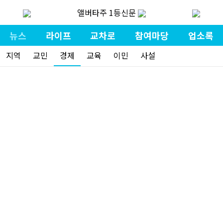
앨버타주 1등신문
뉴스
라이프
교차로
참여마당
업소록
지역
교민
경제
교육
이민
사설