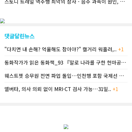
스토니 트레일 역주행 최악의 참사 - 음주 과속이 원인, 4명 사망..
지는 뜨거운 성원에 보답고저 최근 웹 사
이트 전면 교체작업을 진행하고 있다. 시
각적으로 세련된 디자인을 선보일 예정
인데, 먼저 이달 중에 웹 첫 화면 디자인
이 교체된다. 이후 금년 중 전체 페이지
디자인을 좀더 세련되고 편리하게 바꾸
댓글달린뉴스
는 방향으로 추진 중에 있다. (편집부)참
고자료CN드림 사이트, 캐나다 한인언론
"다치면 내 손해? 억울해도 참아야?" 캘거리 워홀러,..
+1
사 5위 차지
https://cndreams.com/news/news_r
code1=2345&code2=0&code3=210&
동화작가가 읽은 동화책_93 『말로 나라를 구한 헌마공..
+2
웨스트젯 승무원 전면 파업 돌입…인천행 포함 국제선 줄..
+
앨버타, 의사 의뢰 없이 MRI·CT 검사 가능…31일..
+1