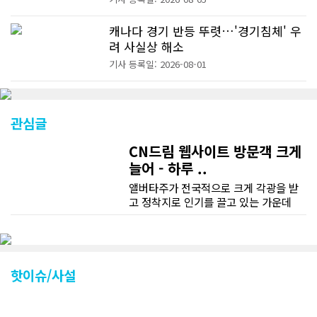
캐나다 경기 반등 뚜렷…'경기침체' 우
려 사실상 해소
기사 등록일: 2026-08-01
관심글
CN드림 웹사이트 방문객 크게
늘어 - 하루 ..
앨버타주가 전국적으로 크게 각광을 받
고 정착지로 인기를 끌고 있는 가운데
CN드림 웹사이트 방문자수가 크게 늘었
다. 약 7~8년전까지만 해도 본지 첫화면
조회건수가 하루 평균 3500건 정도였으
나 최근에는 하루 평균 4만1천건을 기록
하고 있다. 2월 15일부터 3월 15일까지
핫이슈/사설
한달 기준으로 총 접속자 수가 40,730
명에 달하며 133만건 조회수를 기록했
다. 1인당 방문수는 한달 32.25회이며