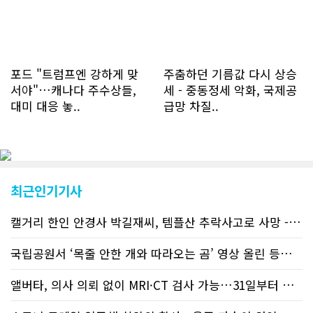
하루 평균 1.1회에 달해 거의 매일 본지
를 접속하고 있는 것으로 조사됐다. 한편
신규 회원 가입자수는 2~3년 전까지는
하루 평균 7명 정도였으나 최근 2~3월
에는 크게 늘어 하루 평균 11명에 달해
포드 "트럼프엔 강하게 맞
주춤하던 기름값 다시 상승
60% 증가했는데 (년간 4천명) 신규 가
서야"…캐나다 주수상들,
세 - 중동정세 악화, 국제공
입자의 절반 정도는 타주에서 이주를 검
대미 대응 놓..
급망 차질..
토하고 있거나 갓 이주한 회원들로 나타
났다. 이러한 독자들의 호응에 힘입어
CN드림은 실시간으로 웹 뉴스를 업데이
트하고 있다. 이는 정확하고 빠른 뉴스를
전달하기 위한 조치로 캐나다 전국의 타
교민 언론사보다 그 정확도와 신속성에
최근인기기사
서 앞선 것으로 평가된다. 그 동안 본지
웹사이트에서는 인쇄매체를 고려해 기사
캘거리 한인 안경사 박길재씨, 템플산 추락사고로 사망 - 헬기 구조..
등재가 지연되곤 했으나 동포사회의 뜨
거운 호응에 발맞추기 위해 최근에는 최
신기사를 매일 웹에 올리는 것으로 정책
국립공원서 ‘목줄 안한 개와 따라오는 곰’ 영상 올린 등산객 기소돼
을 변경했다. 이에 따라 독자들은 CN드
림 사이트 방문을 통해 매일 따끈따끈한
앨버타, 의사 의뢰 없이 MRI·CT 검사 가능…31일부터 자비 부..
캐나다 전국 뉴스와 앨버타주 지역 최신
뉴스를 열람할 수 있게 됐다. 아울러 본