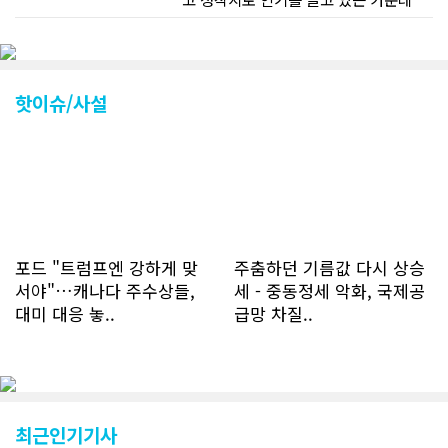
CN드림 웹사이트 방문자수가 크게 늘었
다. 약 7~8년전까지만 해도 본지 첫화면
조회건수가 하루 평균 3500건 정도였으
나 최근에는 하루 평균 4만1천건을 기록
하고 있다. 2월 15일부터 3월 15일까지
핫이슈/사설
한달 기준으로 총 접속자 수가 40,730
명에 달하며 133만건 조회수를 기록했
다. 1인당 방문수는 한달 32.25회이며
하루 평균 1.1회에 달해 거의 매일 본지
를 접속하고 있는 것으로 조사됐다. 한편
신규 회원 가입자수는 2~3년 전까지는
하루 평균 7명 정도였으나 최근 2~3월
에는 크게 늘어 하루 평균 11명에 달해
포드 "트럼프엔 강하게 맞
주춤하던 기름값 다시 상승
60% 증가했는데 (년간 4천명) 신규 가
서야"…캐나다 주수상들,
세 - 중동정세 악화, 국제공
입자의 절반 정도는 타주에서 이주를 검
대미 대응 놓..
급망 차질..
토하고 있거나 갓 이주한 회원들로 나타
났다. 이러한 독자들의 호응에 힘입어
CN드림은 실시간으로 웹 뉴스를 업데이
트하고 있다. 이는 정확하고 빠른 뉴스를
전달하기 위한 조치로 캐나다 전국의 타
교민 언론사보다 그 정확도와 신속성에
최근인기기사
서 앞선 것으로 평가된다. 그 동안 본지