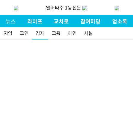
앨버타주 1등신문
뉴스
라이프
교차로
참여마당
업소록
지역
교민
경제
교육
이민
사설