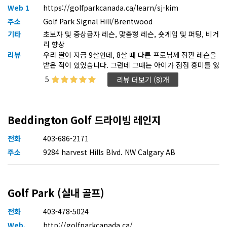
Web 1
https://golfparkcanada.ca/learn/sj-kim
주소
Golf Park Signal Hill/Brentwood
기타
초보자 및 중상급자 레슨, 맞춤형 레슨, 숏게임 및 퍼팅, 비거
리 향상
리뷰
우리 딸이 지금 9살인데, 8살 때 다른 프로님께 잠깐 레슨을
받은 적이 있었습니다. 그런데 그때는 아이가 점점 흥미를 잃
어서 한동안 골프를 쉬게 됐어요. 이번에 김성진 프로님께 다
5
리뷰 더보기 (8)개
시 레슨을 시작했는데, 프로님께서 아이 눈높이에 맞춰 너무
친절하게 잘 가르쳐 주셔서 요즘은 딸이 먼저 골프 가는 날을
기다릴 정도입니다. 억지로 시키는 느낌이 아니라 재미있게
분위기를 만들어 주시고, 칭찬도 많이 해주셔서 아이가 다시
Beddington Golf 드라이빙 레인지
골프를 좋아하게 된 것 같아요. 부모 입장에서는 정말 만족스
럽네요.
전화
403-686-2171
주소
9284 harvest Hills Blvd. NW Calgary AB
Golf Park (실내 골프)
전화
403-478-5024
Web.
http://golfparkcanada.ca/