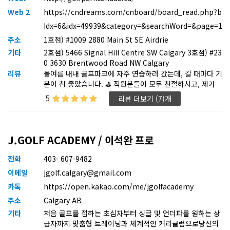
Web 2
https://cndreams.com/cnboard/board_read.php?b
Idx=6&idx=49939&category=&searchWord=&page=1
주소
1호점) #1009 2880 Main St SE Airdrie
기타
2호점) 5466 Signal Hill Centre SW Calgary 3호점) #23
0 3630 Brentwood Road NW Calgary
리뷰
올여름 내내 골프파크에 자주 연습하러 갔는데, 갈 때마다 기
분이 참 좋았습니다. ⛳️ 직원분들이 모두 친절하시고, 제가
조금 일찍 도착하거나 늦게 나가더라도 전혀 불편한 기색 없
5
리뷰 더보기 (7)개
이 항상 웃으며 맞아주셔서 마음이 편했어요. 사장님도 직접
뵌 적이 있는데 정말 매너가 좋으시더라고요. 그래서인지 스
태프분들도 좋은 영향을 받아서 전체적인 분위기가 따뜻하
고 밝은 것 같았습니다. 이런 분위기 덕분에 시설도 항상 깔
J.GOLF ACADEMY / 이석완 프로
끔하게 관리되고, 기계도 최신이라 연습할 때마다 만족스러
웠습니다. 캘거리에서 골프 연습할 공간을 찾으신다면 골프
전화
403- 607-9482
파크만큼 좋은 곳은 없을 것 같아요. 방문할 때마다 즐겁고
이메일
jgolf.calgary@gmail.com
기분 좋게 연습할 수 있는 곳이라 자신 있게 추천드립니다!
카톡
https://open.kakao.com/me/jgolfacademy
주소
Calgary AB
기타
처음 골프를 접하는 초심자부터 싱글 및 언더파를 원하는 상
급자까지 맞춤형 트레이닝과 체계적인 커리큘럼으로당신의