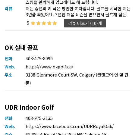
스윙을 완벽하게 업그레이드 해 드립니다.
리뷰
저는 중년의 키 작은 평범한 여자입니다. 골프를 시작한 지는
3년쯤 되었어요. 3년전 처음 레슨을 받으면서 골프채 잡는
법부터 배웠죠. 완전 왕초보였기 때문에 ‘골프가 이런 거구
5
리뷰 더보기 (10)개
나’ 하며 기본기를 익혔고, 레슨 후엔 스크린 골프에서 양파
를 면할 정도의 실력이었답니다. 그렇게 3년이 흘러 지금은
스크린에서 평균 120타 정도 치는 수준이 되었어요. 그러다
최근에 이석완 프로님께 배우고 난 후 실력이 향상되었다는
OK 실내 골프
말을 몇몇 분들께 듣고, 저도 다시 한번 도전해보고 싶어 레
슨을 시작하게 되었답니다. ​ 첫 레슨에선 제 몸 상태를 체크해
전화
403-475-8999
주시고, 제가 몸이 뻣뻣하다고 하니 그에 맞는 맞춤 운동도
Web.
https://www.okgolf.ca/
추천해주셨어요. 그리고 두 번째 시간부터 본격적으로 레슨
주소
을 받았는데, 지금까지 제가 알고 있던 방식과는 전혀 다른
3138 Glenmore Court SW, Calgary (글렌모어 인 옆 건
새로운 방법을 알려주시더라고요. ​ 덕분에 스크린에 가서 드
물)
라이버를 쳐보니, 평균 90야드 나가던 게 이젠 50야드밖에
안 나가서 ‘괜히 시작했나… 다시 바꾸는 게 이렇게 어려운
가…’ 싶었죠. 그래도 포기하지 않고 집에서 하루 20분씩, 5
일간 연습했어요. ​ 그리고 어제 스크린 가서 연습해봤는데, 난
UDR Indoor Golf
생 처음으로 170야드를 쳤어요! 평균도 140야드 정도 나오
더라고요. ​ 3년 동안 평균 90야드밖에 못 치던 제가, 단 한 번
전화
403-975-3135
의 레슨으로 이렇게 달라질 줄은 정말 몰랐어요. 갑자기 골프
Web.
https://www.facebook.com/UDRRoyalOak/
가 훨씬 더 재미있어졌습니다! 아직은 레슨 한 번 받은 상태
주소
#2200, 4 Royal Vista Way NW Calgary AB
지만, 앞으로 프로님께서 또 무엇을 가르쳐 주실지, 그리고