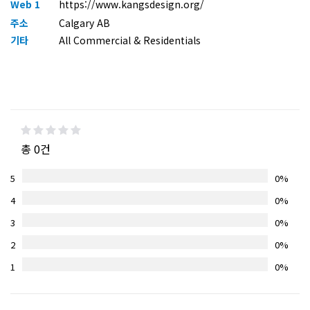
Web 1
https://www.kangsdesign.org/
주소
Calgary AB
기타
All Commercial & Residentials
총 0건
5
0%
4
0%
3
0%
2
0%
1
0%