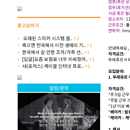
업종(혹은 상
업무(포지션
시급 혹은 
업소위치
: 1
묻고답하기
근무조건
: 
연락처
: hm
오래된 스피커 시스템 블..
+2
죽으면 천국에서 이전 생애의 기..
+1
안녕하세요 ,
한국에서 살 만한 조카/가족 선..
+1
자격요건:
[답글]요즘 보험료 너무 비싸졌어..
+1
뚜레쥬르 H M
샤(로저스) 케이블 인터넷 프로..
+1
모집분야:
1. 뚜레쥬르
칼럼/문학
자격요건:
*주 5일 근
*주말 근무 가
*1년 이상 
*
베이커 : 발
*
케이커 : 
2. 캐셔