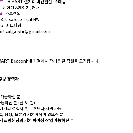
호)
: H MART 캘거리 비컨힐점_뚜레쥬르
)
: 베이커 &케이커, 캐셔
월급
: 추후협의
1810 Sarcee Trail NW
풀 or 파트타임
art.calgaryhr@gmail.com
ART Beaconhill 지점에서 함께 일할 직원을 모집합니다.
 주방 경력자
무 가능하신 분
능하신 분 (금,토,일)
베이커리 경험자 혹은 초보자 지원 가능
효, 성형, 오븐의 기본지식이 있으신 분
케익 크림샌딩과 기본 아이싱 작업 가능하신 분