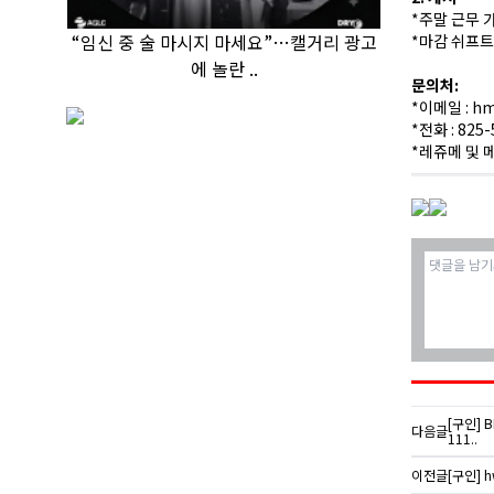
*주말 근무 가
“임신 중 술 마시지 마세요”…캘거리 광고
*마감 쉬프
에 놀란 ..
문의처:
*이메일 :
hm
*전화 : 825-
*레쥬메 및 메
[구인] 
다음글
111..
이전글
[구인] h