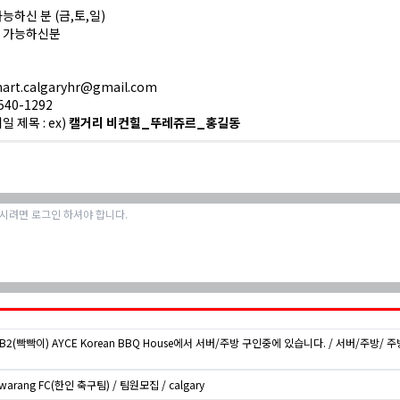
능하신 분 (금,토,일)
트 가능하신분
art.calgaryhr@gmail.com
540-1292
일 제목 : ex)
캘거리 비컨힐_뚜레쥬르_홍길동
BB2(빡빡이) AYCE Korean BBQ House에서 서버/주방 구인중에 있습니다. / 서버/주방/ 주방
warang FC(한인 축구팀) / 팀원모집 / calgary