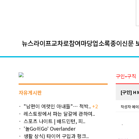
뉴스
라이프
교차로
참여마당
업소록
종이신문 
구인•구직
자유게시판
[구인] H
"남편이 여럿인 아내들"… 척박..
+2
작성자
에이
레스토랑에서 파는 달걀에 관하여..
스포츠 나이트 | 배드민턴, 피..
'놀Go쉬Go' Overlander
생활 상식) 타이어 구입과 펑크..