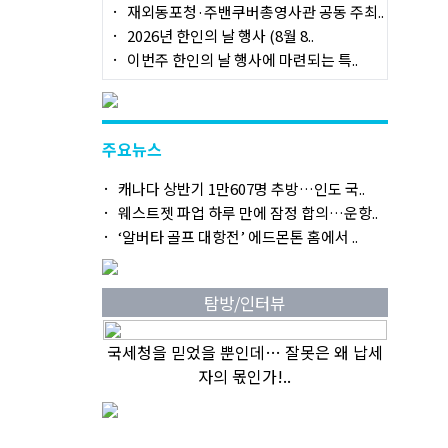
재외동포청·주밴쿠버총영사관 공동 주최..
2026년 한인의 날 행사 (8월 8..
이번주 한인의 날 행사에 마련되는 특..
주요뉴스
캐나다 상반기 1만607명 추방…인도 국..
웨스트젯 파업 하루 만에 잠정 합의…운항..
‘알버타 골프 대항전’ 에드몬톤 홈에서 ..
탐방/인터뷰
국세청을 믿었을 뿐인데… 잘못은 왜 납세
자의 몫인가!..