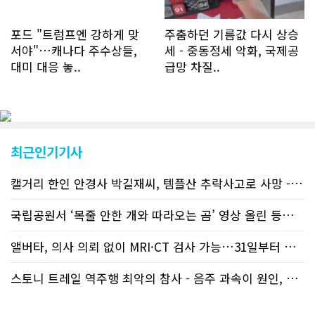
포드 "트럼프엔 강하게 맞
주춤하던 기름값 다시 상승
서야"…캐나다 주수상들,
세 - 중동정세 악화, 국제공
대미 대응 놓..
급망 차질..
최근인기기사
캘거리 한인 안경사 박길재씨, 템플산 추락사고로 사망 - 헬기 구조..
국립공원서 ‘목줄 안한 개와 따라오는 곰’ 영상 올린 등산객 기소돼
앨버타, 의사 의뢰 없이 MRI·CT 검사 가능…31일부터 자비 부..
스토니 트레일 역주행 최악의 참사 - 음주 과속이 원인, 4명 사망..