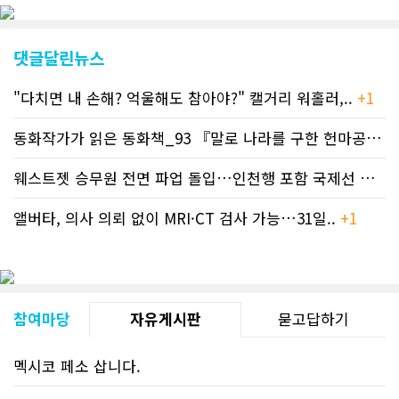
댓글달린뉴스
"다치면 내 손해? 억울해도 참아야?" 캘거리 워홀러,..
+1
동화작가가 읽은 동화책_93 『말로 나라를 구한 헌마공..
+2
웨스트젯 승무원 전면 파업 돌입…인천행 포함 국제선 줄..
+
앨버타, 의사 의뢰 없이 MRI·CT 검사 가능…31일..
+1
참여마당
자유게시판
묻고답하기
멕시코 페소 삽니다.