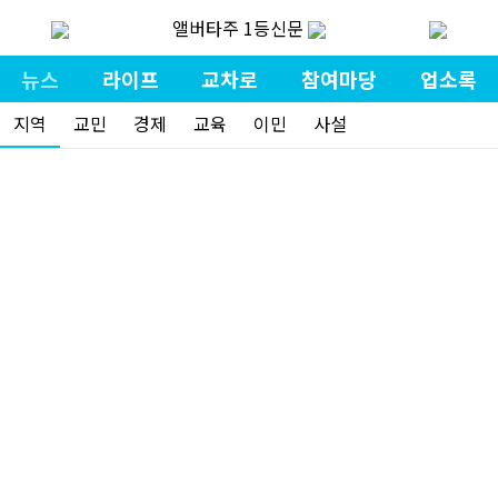
앨버타주 1등신문
뉴스
라이프
교차로
참여마당
업소록
지역
교민
경제
교육
이민
사설