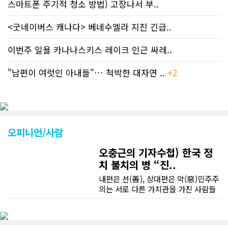
스마트폰 주기적 청소 방법) 고장나서 부..
<굿네이버스 캐나다> 베네수엘라 지진 긴급..
이번주 일욜 카나나스키스 레이크 인근 싸레..
"남편이 여럿인 아내들"… 척박한 대자연 ..
+2
오피니언/사람
오충근의 기자수첩) 한국 정
치 불치의 병 “진..
내편은 선(善), 상대편은 악(惡)민주주
의는 서로 다른 가치관을 가진 사람들
이 공존하는 제도로 서로 다른 이해관
계를 조정하고 합의를 이끌어 내는 제
도다. 이런 민주주의의 원리나 정치의