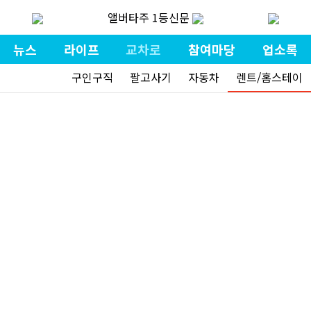
앨버타주 1등신문
뉴스
라이프
교차로
참여마당
업소록
구인구직
팔고사기
자동차
렌트/홈스테이