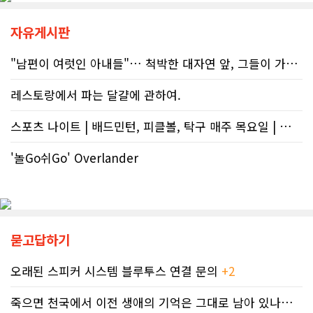
한국인 시각에서는 “왜 이런 당연한 내
이 온전한 법의 보호를 받지 못하는 현
용을 세금까지 들여 광고할까”라는 의
실은국가 행정에 대한 근본적인 회의
문이 들 수 있다. 하지만 반복되는 이
자유게시판
감을 불러일으킨다. 서류 처리에만 10
메시지 뒤에는 앨버타가 오랫동안 대
개월, 고장 난 행정 시계와 억울한 페널
응해온 태아알코올증후군(FASD) 문제
티부정확한 안내뿐만 아니라 기약 없
"남편이 여럿인 아내들"… 척박한 대자연 앞, 그들이 가족을 지켜낸 기..
가 자리하고 있다.■ 자폐증보다 흔한
는 업무 지연 현상도 시민들의 숨통을
앨버타 고질병 'FASD' 20만 추정현재
조이는 요인이다. 최근 CBC 뉴스에 보
레스토랑에서 파는 달걀에 관하여.
캐나다 전체 인구의 약 4%가 FASD를
도된 노바스코샤주의 납세자 빌 비송
겪고 있다. 이 중 앨버타 내 환자 규모
(Bill Bisson) 사례는 우리의 현실과
스포츠 나이트 | 배드민턴, 피클볼, 탁구 매주 목요일 | 🏸🏓
만 약 20만 명에 달하는 것으로 추정된
맞닿아 있다. 국세청은 그의 2023년도
다. 이는 주내 자폐증과 뇌성마비, 다운
세금 평가 과정에서 소득 명세서를 중
증후군 환자를 모두 합친 것보다 많은
'놀Go쉬Go' Overlander
복으로 계산하는 명백한 행정 오류를
수치다. 전문가들은 FASD가 유행병
저질렀고, 그 결과 그에게 3,471달러
수준으로 확산했지만 사회적 인프라가
의 억울한 페널티가 부과되었다. 그의
턱없이 부족하다고 지적한다FASD 증
회계사는 즉각 국세청에 정정 및 페널
가세는 일상적 음주 문화와 연관이 있
티 면제 요청을 접수했지만, 국세청의
다. 캐나다 보건부에 따르면 현지 임신
공식 처리 목표인 6개월을 훌쩍 넘긴
묻고답하기
의 50~60%가 계획되지 않은 상태에
채 10개월째 아무런 조치도 취해지지
서 이뤄지기 때문에 임신 사실을 인지
않고 있다. 그 사이 억울하게 부과된 페
하기 전인 극초기에 태아가 알코올에
널티는 눈덩이처럼 이자가 붙어 3,836
오래된 스피커 시스템 블루투스 연결 문의
+2
노출되기 쉽다.북미 임산부의 15.2%
달러로 불어났다. 이처럼 명백한 국세
가 최근 30일 이내(6월 기준) 음주 경
청의 실수 앞에서도 서류 처리를 마냥
죽으면 천국에서 이전 생애의 기억은 그대로 남아 있나요? 아니면 사라지..
험이 있었다. 이 중 4.9%는 폭음한 것
기다리며 불안감에 시달려야 하는 납