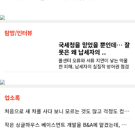
탐방/인터뷰
국세청을 믿었을 뿐인데… 잘
못은 왜 납세자의 ..
콜센터 오류와 서류 지연이 낳는 억울
한 피해, 납세자의 실질적 방어권 점검
(이은정 기자) 최근 연방 감사원
(Auditor General)과 납세자 옴부즈
맨(Taxpayers' Ombudsperson)이
연달아 발표한 보고서는 캐나다 국세
청(CRA)의 민원 대응 시스템이 사실상
업소록
마비 상태에 이르렀음을 여실히 보여
준다. 성실하게 납세의무를 다하고자
처음으로 새 차를 사다 보니 모르는 것도 많고 걱정도 컸는데 박문호 딜러님 덕분에 전 과정이 너무나 편안하고 만족스러웠습니다! 상담하는 내내 꼼꼼하게 설명해 주신 것은 물론, 복잡한 서류 절차와 차량 옵션 체크까지 세심하게 챙겨주셔서 마음이 정말 든든했습니다. 차량 출고 날에도 긴 시간 할애해 가며 기능을 친절하게 하나하나 설명해 주셔서 큰 도움이 되었는데요, 특히 정비사 출신이셔서 그런지 디테일한 부분까지 전문적으로 말씀해 주셔서 신뢰가 팍팍 갔습니다 ?? 다른분 리뷰에도 있지만 마지막에 "진짜 서비스는 이제부터 시작"이라는 진심어린 말씀에는 깊은 감동을 받았습니다. 앞으로 주변에 차 구매하려는 분이 있다면 무조건 박문호 딜러님 강력 추천입니다! 신경 써주셔서 진심으로 감사드리며, 늘 건강하시고 번창하시길 바랍니다 :)
하는 시민들에게 이러한 행정 공백은
단순한 불편을 넘어 큰 좌절감을 안겨
작은 싱글하우스 베이스먼트 개발을 B&A에 맡겼는데, 처음부터 끝까지 정말 만족스러운 경험이었습니다.
주고 있다.17%에 불과한 정답률, 맹
신이 부른 참담한 결과가장 충격적인