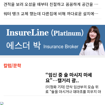
대목은 국세청 상담원이 제공하는 정
견적을 보러 오셨을 때부터 친절하고 꼼꼼하게 공간을 확인해 주셨고, 여러 옵션이 포함된 견적 금액도 다른 업체들과 비교했을 때 매우 합리적이었습니다.
보의 질적 저하다. 캐런 호건(Karen
Hogan) 연방 감사원장의 최신 보고서
워터 탱크 교체 했는데 다른집에 비해 까다로운 설치에도 불구하고 너무 친절하게 잘 해주셨습니다. 수제자 라이언님 최고!
저희 집은 사이드 도어가 없어 작업하시기 불편하셨을 텐데도 항상 밝은 모습으로 오셔서 성실하게 작업해 주셨습니다. 공사 중에도 진행 상황과 앞으로의 작업 계획을 수시로 자세히 설명해 주셔서 믿고 맡길 수 있었고, 세심한 소통에 큰 만족을 느꼈습니다.
에 따르면, 2025년 2월부터 5월 사이
진행된 테스트에서 개인 세무 관련 일
반 질문에 대해 상담원이 올바른 답변
공사가 끝난 후에는 마무리 점검까지 꼼꼼하게 진행해 주시는 모습에서 전문성과 책임감을 느낄 수 있었습니다.
을 제공한 비율은 고작 17%에 불과했
다. 문제는 국세청의 잘못된 안내를 믿
무엇보다 작은 베이스먼트 공간을 밝고 깔끔하면서도 가족 모두가 편하게 사용할 수 있는 공간으로 완성해 주셔서 정말 만족합니다. 특히 아이들과 함께 즐겁게 시간을 보낼 수 있는 공간이 되어 더욱 뜻깊습니다.
고 따랐다가 피해를 보더라도, 그 책임
은 고스란히 납세자가 져야 한다는 점
이다. 조세 전문 변호사 데이비드 로트
베이스먼트 개발을 고민하시는 분들께 B&A를 자신 있게 추천드립니다.
플라이쉬(David Rotfleisch)는 언론
인터뷰를 통해 "소득세법상 정확한 세
금 신고의 책임은 전적으로 납세자에
칼럼/문학
게 있으며, 오류가 잦은 국세청 일반 상
담 라인에 의존해서는 안 된다"라고 강
“임신 중 술 마시지 마세
하게 경고했다. 만약 상담원의 잘못된
요”…캘거리 광..
조언을 믿고 세금을 누락했다면, 납세
(이정화 기자) 만삭 임산부의 모습 위
자가 고의로 탈세를 저지른 것(중과실
로 “술을 마시거나 대마초를 피우지 마
50% 페널티)으로 간주되지는 않더라
세요”라는 문구가 등장한다. 캘거리 곳
도 미납된 세금 원금은 여전히 납부해
곳에서 접할 수 있는 정부 공익광고다.
야 한다. 국가 기관의 말을 믿은 소시민