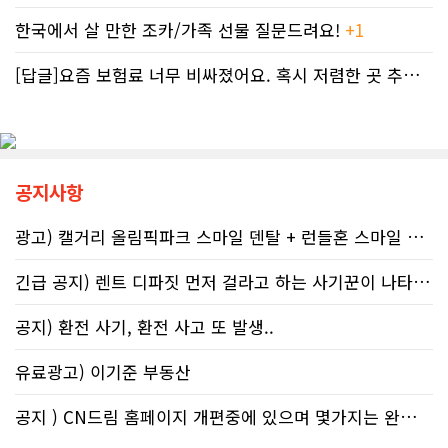
으로 조사됐다. 영국 브리스톨 의과대
세자들의 속은 까맣게 타들어 간다. 철
한국에서 살 만한 조카/가족 선물 질문드려요!
+1
학 연구진도 태아기 알코올 노출과 청
저한 기록과 전문가 교차 검증이 필수
소년기 위험 행동의 연관성을 지적했
인 시대이러한 국가 조세 시스템의 난
[답글]요즘 보험료 너무 비싸졌어요. 혹시 저렴한 곳 추천해주실 분 계실..
다.이에 따라 앨버타 보건당국은 임신
맥상 속에서 납세자들이 스스로를 보
기간 9개월 동안 금주를 유지하자는
호할 수 있는 방어권은 무엇일까. 세무
'Dry9' 캠페인을 꾸준히 진행하고 있
전문가들은 국세청과 통화할 때 반드
다. 매년 9월 FASD 인식의 달에는 캘
시 상담원의 ID 번호, 통화 날짜 및 시
거리 타워를 붉은빛으로 밝히는 등 대
간, 그리고 대화의 상세 내용을 꼼꼼하
중 인식 개선 활동도 이어진다.■ "파
게 기록해 둘 것을 강력히 권고한다. 추
공지사항
티인데 한 잔쯤"…보건계 "소량 노출
후 억울한 벌금이나 이자 면제를 국세
도 치명적"반면 앨버타주의 주류 및 대
청에 요청(Taxpayer relief
마초 관련 제도는 접근성을 높이는 방
광고) 캘거리 올림픽파크 스마일 덴탈 + 런들혼 스마일 덴탈..
mechanism)할 때 이 구체적인 기록
향으로 움직이고 있다. 주정부는 규제
만이 유일한 방패막이가 되기 때문이
완화를 이유로 주류 판매 시작 시간을
다. 세금 납부는 앨버타에 뿌리내린 시
긴급 공지) 렌트 디파짓 먼저 걸라고 하는 사기꾼이 나타났어요 절대 주..
오전 6시로 앞당겼고, 대마초 농가 직
민들의 당연한 의무이지만, 정확한 가
거래 제도인 '팜게이트(Farm-
이드라인을 제시하는 것은 국가의 기
공지) 환전 사기, 환전 사고 또 발생..
gate)'를 도입해 구매 문턱을 낮췄다.
본 역할이다. 무너진 행정 시스템이 정
여기에 대마초 합법화가 장기화되면서
상화되기 전까지, 맹목적인 신뢰를 거
유료광고) 이기준 부동산
젊은 임산부들 사이에서는 대마초를
두고 회계 전문가의 교차 검증을 통해
태아에게 유해한 약물이 아닌, 입덧과
스스로 자구책을 마련해야 할 것이다.
불안을 달래주는 ‘천연 허브’ 정도로 가
공지 ) CN드림 홈페이지 개편중에 있으며 몇가지는 완료했습니다.
볍게 인지하는 정서가 확산하고 있다