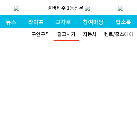
앨버타주 1등신문
뉴스
라이프
교차로
참여마당
업소록
구인구직
팔고사기
자동차
렌트/홈스테이