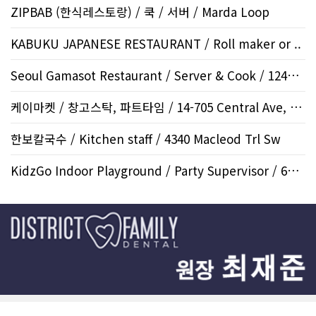
ZIPBAB (한식레스토랑) / 쿡 / 서버 / Marda Loop
KABUKU JAPANESE RESTAURANT / Roll maker or ..
Seoul Gamasot Restaurant / Server & Cook / 12424 Sym..
케이마켓 / 창고스탁, 파트타임 / 14-705 Central Ave, Sa..
한보칼국수 / Kitchen staff / 4340 Macleod Trl Sw
KidzGo Indoor Playground / Party Supervisor / 688 Herit..