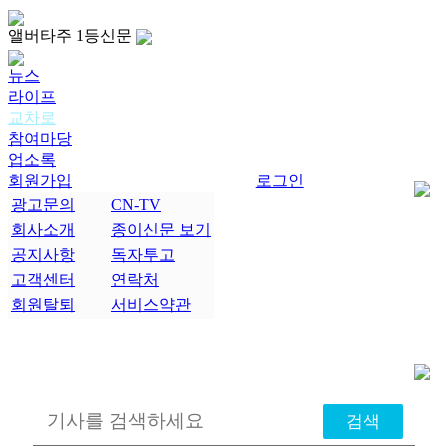
앨버타주 1등신문
뉴스
라이프
교차로
참여마당
업소록
회원가입
로그인
광고문의
CN-TV
회사소개
종이신문 보기
공지사항
독자투고
고객센터
연락처
회원탈퇴
서비스약관