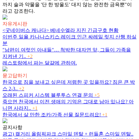
까지 술과 약물을 '단 한 방울도' 대지 않는 완전한 금욕뿐"이
라고 강조한다.
자유게시판
<굿네이버스 캐나다> 베네수엘라 지진 긴급구호 현황
이번주 일욜 카나나스키스 레이크 인근 싸레일 릿지 산행 하실
분
"남편이 여럿인 아내들"… 척박한 대자연 앞, 그들이 가족을
지켜낸 기..
+2
레스토랑에서 파는 달걀에 관하여.
묻고답하기
한국으로 짐을 보내고 싶은데 저렴한 곳 있을까요? 짐은 큰 박
스 2-3..
+2
오래된 스피커 시스템 블루투스 연결 문의
+5
죽으면 천국에서 이전 생애의 기억은 그대로 남아 있나요? 아
니면 사라지..
+1
한국에서 살 만한 조카/가족 선물 질문드려요!
+1
공지사항
광고) 캘거리 올림픽파크 스마일 덴탈 + 런들혼 스마일 덴탈..