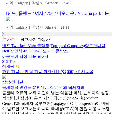
지역: Calgary | 작성자: Grinder | 23:49
[렌트] 룸렌트 / 여자 / 750 / 다운타운 / Victoria park 5분
지역: Calgary | 작성자: Ahssys | 21:11
교차로
팔고사기
자동차
밴프 Two Jack Main 글램핑(Equipped Campsites)양도합니다
Dell 27인치 4K USB-C 모니터 풀박스
아웃도어 남성 다운 파카 L
$15 Tree
삭제됨
+1
한화 현금 -> 캐달 현금 환전해요 ($3,000) SE 시눅몰
탐방/인터뷰
국세청을 믿었을 뿐인데… 잘못은 왜 납세자의 ..
콜센터 오류와 서류 지연이 낳는 억울한 피해, 납세자의 실질
적 방어권 점검(이은정 기자) 최근 연방 감사원(Auditor
General)과 납세자 옴부즈맨(Taxpayers' Ombudsperson)이 연달
아 발표한 보고서는 캐나다 국세청(CRA)의 민원 대응 시스템