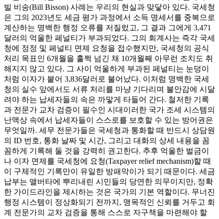
빌 비송(Bill Bisson) 사례는 우리의 현실과 맞닿아 있다. 국세청
은 그의 2023년도 세금 평가 과정에서 소득 명세서를 중복으로
계산하는 명백한 행정 오류를 저질렀고, 그 결과 그에게 3,471
달러의 억울한 페널티가 부과되었다. 그의 회계사는 즉각 국세
청에 정정 및 페널티 면제 요청을 접수했지만, 국세청의 공식
처리 목표인 6개월을 훌쩍 넘긴 채 10개월째 아무런 조치도 취
해지지 않고 있다. 그 사이 억울하게 부과된 페널티는 눈덩이
처럼 이자가 붙어 3,836달러로 불어났다. 이처럼 명백한 국세
청의 실수 앞에서도 서류 처리를 마냥 기다리며 불안감에 시달
려야 하는 납세자들의 속은 까맣게 타들어 간다. 철저한 기록
과 전문가 교차 검증이 필수인 시대이러한 국가 조세 시스템의
난맥상 속에서 납세자들이 스스로를 보호할 수 있는 방어권은
무엇일까. 세무 전문가들은 국세청과 통화할 때 반드시 상담원
의 ID 번호, 통화 날짜 및 시간, 그리고 대화의 상세 내용을 꼼
꼼하게 기록해 둘 것을 강력히 권고한다. 추후 억울한 벌금이
나 이자 면제를 국세청에 요청(Taxpayer relief mechanism)할 때
이 구체적인 기록만이 유일한 방패막이가 되기 때문이다. 세금
납부는 앨버타에 뿌리내린 시민들의 당연한 의무이지만, 정확
한 가이드라인을 제시하는 것은 국가의 기본 역할이다. 무너진
행정 시스템이 정상화되기 전까지, 맹목적인 신뢰를 거두고 회
계 전문가의 교차 검증을 통해 스스로 자구책을 마련해야 할