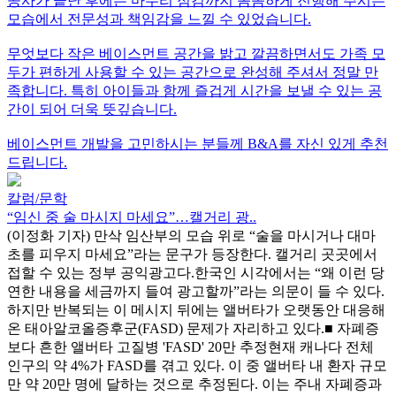
공사가 끝난 후에는 마무리 점검까지 꼼꼼하게 진행해 주시는
모습에서 전문성과 책임감을 느낄 수 있었습니다.
무엇보다 작은 베이스먼트 공간을 밝고 깔끔하면서도 가족 모
두가 편하게 사용할 수 있는 공간으로 완성해 주셔서 정말 만
족합니다. 특히 아이들과 함께 즐겁게 시간을 보낼 수 있는 공
간이 되어 더욱 뜻깊습니다.
베이스먼트 개발을 고민하시는 분들께 B&A를 자신 있게 추천
드립니다.
칼럼/문학
“임신 중 술 마시지 마세요”…캘거리 광..
(이정화 기자) 만삭 임산부의 모습 위로 “술을 마시거나 대마
초를 피우지 마세요”라는 문구가 등장한다. 캘거리 곳곳에서
접할 수 있는 정부 공익광고다.한국인 시각에서는 “왜 이런 당
연한 내용을 세금까지 들여 광고할까”라는 의문이 들 수 있다.
하지만 반복되는 이 메시지 뒤에는 앨버타가 오랫동안 대응해
온 태아알코올증후군(FASD) 문제가 자리하고 있다.■ 자폐증
보다 흔한 앨버타 고질병 'FASD' 20만 추정현재 캐나다 전체
인구의 약 4%가 FASD를 겪고 있다. 이 중 앨버타 내 환자 규모
만 약 20만 명에 달하는 것으로 추정된다. 이는 주내 자폐증과