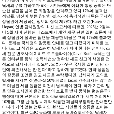
이 사실상 마비 상태에 이르렀음을 여실히 보여준다. 성실하게
납세의무를 다하고자 하는 시민들에게 이러한 행정 공백은 단
순한 불편을 넘어 큰 좌절감을 안겨주고 있다.17%에 불과한
정답률, 맹신이 부른 참담한 결과가장 충격적인 대목은 국세청
상담원이 제공하는 정보의 질적 저하다. 캐런 호건(Karen
Hogan) 연방 감사원장의 최신 보고서에 따르면, 2025년 2월부
터 5월 사이 진행된 테스트에서 개인 세무 관련 일반 질문에 대
해 상담원이 올바른 답변을 제공한 비율은 고작 17%에 불과했
다. 문제는 국세청의 잘못된 안내를 믿고 따랐다가 피해를 보
더라도, 그 책임은 고스란히 납세자가 져야 한다는 점이다. 조
세 전문 변호사 데이비드 로트플라이쉬(David Rotfleisch)는 언
론 인터뷰를 통해 "소득세법상 정확한 세금 신고의 책임은 전
적으로 납세자에게 있으며, 오류가 잦은 국세청 일반 상담 라
인에 의존해서는 안 된다"라고 강하게 경고했다. 만약 상담원
의 잘못된 조언을 믿고 세금을 누락했다면, 납세자가 고의로
탈세를 저지른 것(중과실 50% 페널티)으로 간주되지는 않더라
도 미납된 세금 원금은 여전히 납부해야 한다. 국가 기관의 말
을 믿은 소시민이 온전한 법의 보호를 받지 못하는 현실은국가
행정에 대한 근본적인 회의감을 불러일으킨다. 서류 처리에만
10개월, 고장 난 행정 시계와 억울한 페널티부정확한 안내뿐만
아니라 기약 없는 업무 지연 현상도 시민들의 숨통을 조이는
요인이다. 최근 CBC 뉴스에 보도된 노바스코샤주의 납세자