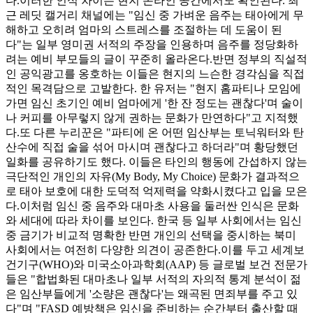
다.이러한 인식 차이는 현지 온라인 공간에서도 확인된다. 최
근 레딧 캘거리 채널에는 "임신 중 가벼운 음주는 태아에게 무
해하고 오히려 엄마의 스트레스를 조절하는 데 도움이 된
다"는 일부 영미권 서적의 주장을 인용하며 음주를 정당화하
려는 예비 부모들의 글이 꾸준히 올라온다.반면 정부의 직설적
인 공익광고를 옹호하는 이들은 현지의 느슨한 경각심을 직접
적인 목격담으로 고발한다. 한 유저는 "현지 홈파티나 모임에
가면 임신 초기인 예비 엄마에게 '한 잔 정도는 괜찮다'며 술이
나 커피를 아무렇지 않게 권하는 문화가 만연하다"고 지적했
다.또 다른 누리꾼은 "파티에 온 어떤 임산부는 토닉워터와 탄
산수에 직접 술을 섞어 마시며 괜찮다고 하더라"며 황당했던
일화를 공유하기도 했다. 이들은 타인의 행동에 간섭하지 않는
극단적인 개인의 자유(My Body, My Choice) 문화가 결과적으
로 태아 보호에 대한 도덕적 억제력을 약화시켰다고 입을 모은
다.이처럼 임신 중 음주와 대마초 사용을 둘러싼 인식은 문화
와 세대에 따라 차이를 보인다. 한국 등 일부 사회에서는 임신
중 금기가 비교적 명확한 반면 개인의 선택을 중시하는 북미
사회에서는 여전히 다양한 의견이 공존한다.이를 두고 세계보
건기구(WHO)와 미국소아과학회(AAP) 등 글로벌 보건 전문가
들은 "합법화된 대마초나 일부 서적의 자의적 통계 분석이 젊
은 임산부들에게 '소량은 괜찮다'는 왜곡된 면죄부를 주고 있
다"며 "FASD 예방책은 임신을 준비하는 순간부터 출산할 때