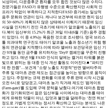
뇌성마비, 다운증후군 환자를 모두 합친 것보다 많은 수치다.
전문가들은 FASD가 유행병 수준으로 확산했지만 사회적 인
프라가 턱없이 부족하다고 지적한다FASD 증가세는 일상적
음주 문화와 연관이 있다. 캐나다 보건부에 따르면 현지 임신
의 50~60%가 계획되지 않은 상태에서 이뤄지기 때문에 임신
사실을 인지하기 전인 극초기에 태아가 알코올에 노출되기 쉽
다.북미 임산부의 15.2%가 최근 30일 이내(6월 기준) 음주 경험
이 있었다. 이 중 4.9%는 폭음한 것으로 조사됐다. 영국 브리스
톨 의과대학 연구진도 태아기 알코올 노출과 청소년기 위험 행
동의 연관성을 지적했다.이에 따라 앨버타 보건당국은 임신 기
간 9개월 동안 금주를 유지하자는 'Dry9' 캠페인을 꾸준히 진행
하고 있다. 매년 9월 FASD 인식의 달에는 캘거리 타워를 붉은
빛으로 밝히는 등 대중 인식 개선 활동도 이어진다.■ "파티인
데 한 잔쯤"…보건계 "소량 노출도 치명적"반면 앨버타주의
주류 및 대마초 관련 제도는 접근성을 높이는 방향으로 움직이
고 있다. 주정부는 규제 완화를 이유로 주류 판매 시작 시간을
오전 6시로 앞당겼고, 대마초 농가 직거래 제도인 '팜게이트
(Farm-gate)'를 도입해 구매 문턱을 낮췄다.여기에 대마초 합법
화가 장기화되면서 젊은 임산부들 사이에서는 대마초를 태아
에게 유해한 약물이 아닌, 입덧과 불안을 달래주는 ‘천연 허브’
정도로 가볍게 인지하는 정서가 확산하고 있다는 분석도 나온