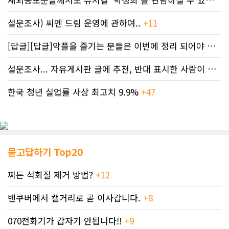
설문조사) 씨엔 드림 운영에 관하여..
+11
[답글][답글]악플을 즐기는 분들은 이번에 정리 되어야 합니다.
설문조사... 자유게시판 글에 추천, 반대 표시한 사람이 누구인지 명단..
한국 청년 실업률 사상 최고치 9.9%
+47
묻고답하기 Top20
찌든 석회질 제거 방법?
+12
밴쿠버에서 캘거리로 곧 이사갑니다.
+8
070전화기가 갑자기 안됩니다!!
+9