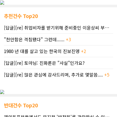
추천건수 Top20
[답글][re] 취업비자를 받기위해 준비중인 이윤상씨 부부께 드리는 편지
"천안함은 격침됐다" 그런데......
+3
1980 년 대를 살고 있는 한국의 진보진영
+2
[답글][re] 토마님: 진화론은 "사실"인가요?
[답글][re] 많은 관심에 감사드리며, 추가로 몇말씀....
+5
반대건수 Top20
재외동포분들께서도 뮤지컬 '박정희'를 관람하실 수 있도록 노력하겠습니..