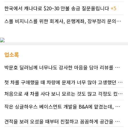
한국에서 캐나다로 $20~30 만불 송금 질문올립니다
+5
스몰 비지니스를 위한 회계사, 은행계좌, 장부정리 문의드립니다.
업소록
박문호 딜러님께 너무나도 감사한 마음을 담아 리뷰를 남깁니다.
첫 차를 구매했을 때 차량에 문제가 너무 많아 고생했던 경험이 있어서, 이번에는 정말 신중하게 고민하고 꼼꼼하게 알아본 후 차를 구매하고 싶었습니다. 그러던 중 사우스포인트의 박문호 딜러님을 만나면서 그동안의 고민이 모두 해결되었습니다.
처음으로 새 차를 사다 보니 모르는 것도 많고 걱정도 컸는데 박문호 딜러님 덕분에 전 과정이 너무나 편안하고 만족스러웠습니다! 상담하는 내내 꼼꼼하게 설명해 주신 것은 물론, 복잡한 서류 절차와 차량 옵션 체크까지 세심하게 챙겨주셔서 마음이 정말 든든했습니다. 차량 출고 날에도 긴 시간 할애해 가며 기능을 친절하게 하나하나 설명해 주셔서 큰 도움이 되었는데요, 특히 정비사 출신이셔서 그런지 디테일한 부분까지 전문적으로 말씀해 주셔서 신뢰가 팍팍 갔습니다 ?? 다른분 리뷰에도 있지만 마지막에 "진짜 서비스는 이제부터 시작"이라는 진심어린 말씀에는 깊은 감동을 받았습니다. 앞으로 주변에 차 구매하려는 분이 있다면 무조건 박문호 딜러님 강력 추천입니다! 신경 써주셔서 진심으로 감사드리며, 늘 건강하시고 번창하시길 바랍니다 :)
처음 차량을 선택하는 과정부터 저에게 맞는 차량을 추천해 주셨고, 그 차량의 장단점과 다양한 기능까지 하나하나 자세하게 설명해 주셔서 큰 도움이 되었습니다. 원래는 새 차를 받기까지 4~5개월 정도 기다려야 한다고 들었는데, 딜러님의 노력 덕분에 한 달 만에 차량을 받을 수 있었습니다.
작은 싱글하우스 베이스먼트 개발을 B&A에 맡겼는데, 처음부터 끝까지 정말 만족스러운 경험이었습니다.
차량을 인수하는 날에도 시간이 오래 걸렸음에도 불구하고 모든 기능을 하나씩 직접 설명해 주시고, 앞으로 차량을 관리하면서 꼭 확인해야 할 부분과 유용한 팁까지 꼼꼼하게 알려주셨습니다. 차에 대해 잘 모르는 저에게는 정말 큰 도움이 되었습니다.
견적을 보러 오셨을 때부터 친절하고 꼼꼼하게 공간을 확인해 주셨고, 여러 옵션이 포함된 견적 금액도 다른 업체들과 비교했을 때 매우 합리적이었습니다.
또한 기존 차량을 개인 거래로 판매해야 했는데, 처음 해보는 일이라 어떻게 진행해야 할지 막막했습니다. 사실 차량 판매와는 직접 관련이 없는 부분임에도 불구하고, 제 질문 하나하나에 친절하게 답해 주시며 마치 본인의 일처럼 적극적으로 도와주셨습니다. 덕분에 개인 거래도 무사히 마칠 수 있었습니다.