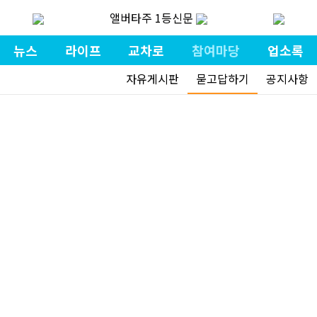
앨버타주 1등신문
뉴스
라이프
교차로
참여마당
업소록
자유게시판
묻고답하기
공지사항