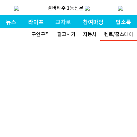
앨버타주 1등신문
뉴스
라이프
교차로
참여마당
업소록
구인구직
팔고사기
자동차
렌트/홈스테이