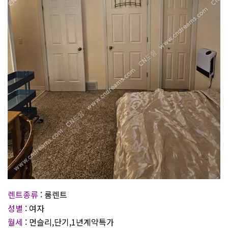
렌트종류
: 룸렌트
성별
: 여자
월세
: 먼슬리,단기,1년계약특가