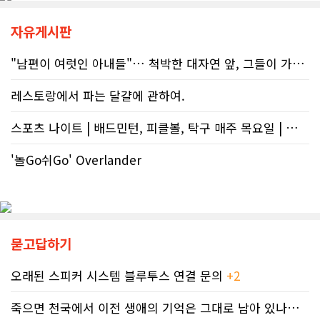
도 미납된 세금 원금은 여전히 납부해
용을 세금까지 들여 광고할까”라는 의
야 한다. 국가 기관의 말을 믿은 소시민
문이 들 수 있다. 하지만 반복되는 이
자유게시판
이 온전한 법의 보호를 받지 못하는 현
메시지 뒤에는 앨버타가 오랫동안 대
실은국가 행정에 대한 근본적인 회의
응해온 태아알코올증후군(FASD) 문제
"남편이 여럿인 아내들"… 척박한 대자연 앞, 그들이 가족을 지켜낸 기..
감을 불러일으킨다. 서류 처리에만 10
가 자리하고 있다.■ 자폐증보다 흔한
개월, 고장 난 행정 시계와 억울한 페널
앨버타 고질병 'FASD' 20만 추정현재
레스토랑에서 파는 달걀에 관하여.
티부정확한 안내뿐만 아니라 기약 없
캐나다 전체 인구의 약 4%가 FASD를
는 업무 지연 현상도 시민들의 숨통을
겪고 있다. 이 중 앨버타 내 환자 규모
스포츠 나이트 | 배드민턴, 피클볼, 탁구 매주 목요일 | 🏸🏓
조이는 요인이다. 최근 CBC 뉴스에 보
만 약 20만 명에 달하는 것으로 추정된
도된 노바스코샤주의 납세자 빌 비송
다. 이는 주내 자폐증과 뇌성마비, 다운
(Bill Bisson) 사례는 우리의 현실과
증후군 환자를 모두 합친 것보다 많은
'놀Go쉬Go' Overlander
맞닿아 있다. 국세청은 그의 2023년도
수치다. 전문가들은 FASD가 유행병
세금 평가 과정에서 소득 명세서를 중
수준으로 확산했지만 사회적 인프라가
복으로 계산하는 명백한 행정 오류를
턱없이 부족하다고 지적한다FASD 증
저질렀고, 그 결과 그에게 3,471달러
가세는 일상적 음주 문화와 연관이 있
의 억울한 페널티가 부과되었다. 그의
다. 캐나다 보건부에 따르면 현지 임신
묻고답하기
회계사는 즉각 국세청에 정정 및 페널
의 50~60%가 계획되지 않은 상태에
티 면제 요청을 접수했지만, 국세청의
서 이뤄지기 때문에 임신 사실을 인지
공식 처리 목표인 6개월을 훌쩍 넘긴
하기 전인 극초기에 태아가 알코올에
오래된 스피커 시스템 블루투스 연결 문의
+2
채 10개월째 아무런 조치도 취해지지
노출되기 쉽다.북미 임산부의 15.2%
않고 있다. 그 사이 억울하게 부과된 페
가 최근 30일 이내(6월 기준) 음주 경
죽으면 천국에서 이전 생애의 기억은 그대로 남아 있나요? 아니면 사라지..
널티는 눈덩이처럼 이자가 붙어 3,836
험이 있었다. 이 중 4.9%는 폭음한 것