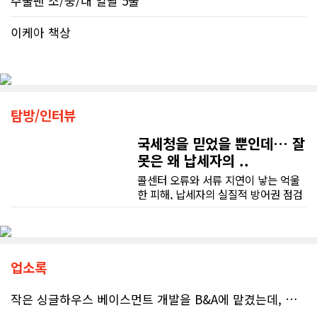
주물팬 소/중/대 일괄 5불
이케아 책상
탐방/인터뷰
국세청을 믿었을 뿐인데… 잘
못은 왜 납세자의 ..
콜센터 오류와 서류 지연이 낳는 억울
한 피해, 납세자의 실질적 방어권 점검
(이은정 기자) 최근 연방 감사원
(Auditor General)과 납세자 옴부즈
맨(Taxpayers' Ombudsperson)이
연달아 발표한 보고서는 캐나다 국세
청(CRA)의 민원 대응 시스템이 사실상
업소록
마비 상태에 이르렀음을 여실히 보여
준다. 성실하게 납세의무를 다하고자
작은 싱글하우스 베이스먼트 개발을 B&A에 맡겼는데, 처음부터 끝까지 정말 만족스러운 경험이었습니다.
하는 시민들에게 이러한 행정 공백은