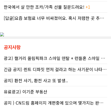
달러로 불어났다. 이처럼 명백한 국세
으로 조사됐다. 영국 브리스톨 의과대
한국에서 살 만한 조카/가족 선물 질문드려요!
+1
청의 실수 앞에서도 서류 처리를 마냥
학 연구진도 태아기 알코올 노출과 청
기다리며 불안감에 시달려야 하는 납
소년기 위험 행동의 연관성을 지적했
세자들의 속은 까맣게 타들어 간다. 철
[답글]요즘 보험료 너무 비싸졌어요. 혹시 저렴한 곳 추천해주실 분 계실..
다.이에 따라 앨버타 보건당국은 임신
저한 기록과 전문가 교차 검증이 필수
기간 9개월 동안 금주를 유지하자는
인 시대이러한 국가 조세 시스템의 난
'Dry9' 캠페인을 꾸준히 진행하고 있
맥상 속에서 납세자들이 스스로를 보
다. 매년 9월 FASD 인식의 달에는 캘
호할 수 있는 방어권은 무엇일까. 세무
거리 타워를 붉은빛으로 밝히는 등 대
전문가들은 국세청과 통화할 때 반드
중 인식 개선 활동도 이어진다.■ "파
공지사항
시 상담원의 ID 번호, 통화 날짜 및 시
티인데 한 잔쯤"…보건계 "소량 노출
간, 그리고 대화의 상세 내용을 꼼꼼하
도 치명적"반면 앨버타주의 주류 및 대
게 기록해 둘 것을 강력히 권고한다. 추
마초 관련 제도는 접근성을 높이는 방
광고) 캘거리 올림픽파크 스마일 덴탈 + 런들혼 스마일 덴탈..
후 억울한 벌금이나 이자 면제를 국세
향으로 움직이고 있다. 주정부는 규제
청에 요청(Taxpayer relief
완화를 이유로 주류 판매 시작 시간을
긴급 공지) 렌트 디파짓 먼저 걸라고 하는 사기꾼이 나타났어요 절대 주..
mechanism)할 때 이 구체적인 기록
오전 6시로 앞당겼고, 대마초 농가 직
만이 유일한 방패막이가 되기 때문이
거래 제도인 '팜게이트(Farm-
공지) 환전 사기, 환전 사고 또 발생..
다. 세금 납부는 앨버타에 뿌리내린 시
gate)'를 도입해 구매 문턱을 낮췄다.
민들의 당연한 의무이지만, 정확한 가
여기에 대마초 합법화가 장기화되면서
유료광고) 이기준 부동산
이드라인을 제시하는 것은 국가의 기
젊은 임산부들 사이에서는 대마초를
본 역할이다. 무너진 행정 시스템이 정
태아에게 유해한 약물이 아닌, 입덧과
상화되기 전까지, 맹목적인 신뢰를 거
불안을 달래주는 ‘천연 허브’ 정도로 가
공지 ) CN드림 홈페이지 개편중에 있으며 몇가지는 완료했습니다.
두고 회계 전문가의 교차 검증을 통해
볍게 인지하는 정서가 확산하고 있다