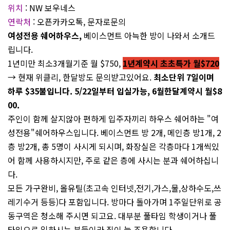
위치
: NW 보우네스
연락처
: 오픈카카오톡, 문자로문의
여성전용 쉐어하우스,
베이스먼트 아늑한 방이 나와서 소개드
립니다.
1년미만 최소3개월기준 월 $750,
1년계약시 초초
특가 월$720
→ 현재 위클리, 한달방도 문의받고있어요.
최소단위 7일이며
하루 $35불입니다. 5/22일부터 입실가능, 6월한달계약시 월$8
00.
주인이 함께 살지않아 편하게 입주자끼리 하우스 쉐어하는 "여
성전용"쉐어하우스입니다. 베이스먼트 방 2개, 메인층 방1개, 2
층 방2개, 총 5명이 사시게 되시며, 화장실은 각층마다 1개씩있
어 함께 사용하시지만, 주로 같은 층에 사시는 분과 쉐어하십니
다.
모든 가구완비, 올유틸(초고속 인터넷,전기,가스,물,상하수도,쓰
레기수거 등등)다 포함입니다. 방마다 돌아가며 1주일단위로 공
동구역은 청소해 주시면 되고요. 대부분 풀타임 학생이거나 풀
타임으로 일하시는 분들이라 집이 늘 조용합니다.