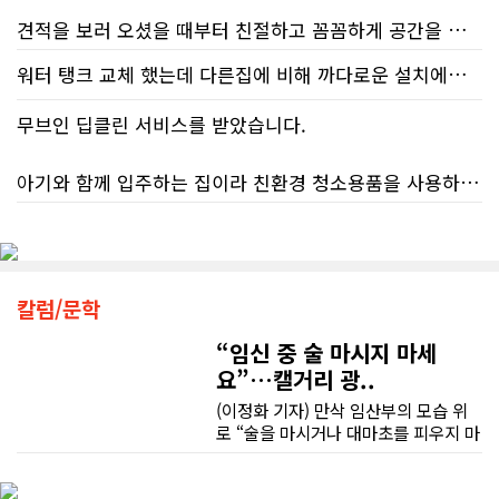
단순한 불편을 넘어 큰 좌절감을 안겨
견적을 보러 오셨을 때부터 친절하고 꼼꼼하게 공간을 확인해 주셨고, 여러 옵션이 포함된 견적 금액도 다른 업체들과 비교했을 때 매우 합리적이었습니다.
주고 있다.17%에 불과한 정답률, 맹
신이 부른 참담한 결과가장 충격적인
워터 탱크 교체 했는데 다른집에 비해 까다로운 설치에도 불구하고 너무 친절하게 잘 해주셨습니다. 수제자 라이언님 최고!
대목은 국세청 상담원이 제공하는 정
저희 집은 사이드 도어가 없어 작업하시기 불편하셨을 텐데도 항상 밝은 모습으로 오셔서 성실하게 작업해 주셨습니다. 공사 중에도 진행 상황과 앞으로의 작업 계획을 수시로 자세히 설명해 주셔서 믿고 맡길 수 있었고, 세심한 소통에 큰 만족을 느꼈습니다.
보의 질적 저하다. 캐런 호건(Karen
Hogan) 연방 감사원장의 최신 보고서
무브인 딥클린 서비스를 받았습니다.
에 따르면, 2025년 2월부터 5월 사이
공사가 끝난 후에는 마무리 점검까지 꼼꼼하게 진행해 주시는 모습에서 전문성과 책임감을 느낄 수 있었습니다.
진행된 테스트에서 개인 세무 관련 일
아기와 함께 입주하는 집이라 친환경 청소용품을 사용하는 업체를 찾고 있었는데, 믿음이 가서 망설임 없이 예약했습니다.
반 질문에 대해 상담원이 올바른 답변
무엇보다 작은 베이스먼트 공간을 밝고 깔끔하면서도 가족 모두가 편하게 사용할 수 있는 공간으로 완성해 주셔서 정말 만족합니다. 특히 아이들과 함께 즐겁게 시간을 보낼 수 있는 공간이 되어 더욱 뜻깊습니다.
을 제공한 비율은 고작 17%에 불과했
다. 문제는 국세청의 잘못된 안내를 믿
청소도 정말 꼼꼼하게 해주셨고, 구석구석 세심하게 신경 써 주셔서 매우 만족했습니다. 덕분에 안심하고 입주했습니다!
고 따랐다가 피해를 보더라도, 그 책임
베이스먼트 개발을 고민하시는 분들께 B&A를 자신 있게 추천드립니다.
은 고스란히 납세자가 져야 한다는 점
이다. 조세 전문 변호사 데이비드 로트
칼럼/문학
플라이쉬(David Rotfleisch)는 언론
인터뷰를 통해 "소득세법상 정확한 세
“임신 중 술 마시지 마세
금 신고의 책임은 전적으로 납세자에
요”…캘거리 광..
게 있으며, 오류가 잦은 국세청 일반 상
담 라인에 의존해서는 안 된다"라고 강
(이정화 기자) 만삭 임산부의 모습 위
하게 경고했다. 만약 상담원의 잘못된
로 “술을 마시거나 대마초를 피우지 마
조언을 믿고 세금을 누락했다면, 납세
세요”라는 문구가 등장한다. 캘거리 곳
자가 고의로 탈세를 저지른 것(중과실
곳에서 접할 수 있는 정부 공익광고다.
50% 페널티)으로 간주되지는 않더라
한국인 시각에서는 “왜 이런 당연한 내