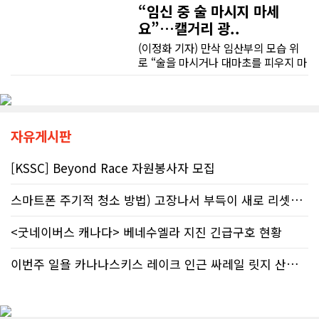
조언을 믿고 세금을 누락했다면, 납세
“임신 중 술 마시지 마세
무엇보다 작은 베이스먼트 공간을 밝고 깔끔하면서도 가족 모두가 편하게 사용할 수 있는 공간으로 완성해 주셔서 정말 만족합니다. 특히 아이들과 함께 즐겁게 시간을 보낼 수 있는 공간이 되어 더욱 뜻깊습니다.
자가 고의로 탈세를 저지른 것(중과실
요”…캘거리 광..
50% 페널티)으로 간주되지는 않더라
도 미납된 세금 원금은 여전히 납부해
(이정화 기자) 만삭 임산부의 모습 위
베이스먼트 개발을 고민하시는 분들께 B&A를 자신 있게 추천드립니다.
야 한다. 국가 기관의 말을 믿은 소시민
로 “술을 마시거나 대마초를 피우지 마
이 온전한 법의 보호를 받지 못하는 현
세요”라는 문구가 등장한다. 캘거리 곳
실은국가 행정에 대한 근본적인 회의
곳에서 접할 수 있는 정부 공익광고다.
감을 불러일으킨다. 서류 처리에만 10
한국인 시각에서는 “왜 이런 당연한 내
개월, 고장 난 행정 시계와 억울한 페널
용을 세금까지 들여 광고할까”라는 의
티부정확한 안내뿐만 아니라 기약 없
문이 들 수 있다. 하지만 반복되는 이
자유게시판
는 업무 지연 현상도 시민들의 숨통을
메시지 뒤에는 앨버타가 오랫동안 대
조이는 요인이다. 최근 CBC 뉴스에 보
응해온 태아알코올증후군(FASD) 문제
[KSSC] Beyond Race 자원봉사자 모집
도된 노바스코샤주의 납세자 빌 비송
가 자리하고 있다.■ 자폐증보다 흔한
(Bill Bisson) 사례는 우리의 현실과
앨버타 고질병 'FASD' 20만 추정현재
스마트폰 주기적 청소 방법) 고장나서 부득이 새로 리셋했어요. 3일..
맞닿아 있다. 국세청은 그의 2023년도
캐나다 전체 인구의 약 4%가 FASD를
세금 평가 과정에서 소득 명세서를 중
겪고 있다. 이 중 앨버타 내 환자 규모
복으로 계산하는 명백한 행정 오류를
<굿네이버스 캐나다> 베네수엘라 지진 긴급구호 현황
만 약 20만 명에 달하는 것으로 추정된
저질렀고, 그 결과 그에게 3,471달러
다. 이는 주내 자폐증과 뇌성마비, 다운
의 억울한 페널티가 부과되었다. 그의
증후군 환자를 모두 합친 것보다 많은
이번주 일욜 카나나스키스 레이크 인근 싸레일 릿지 산행 하실분
회계사는 즉각 국세청에 정정 및 페널
수치다. 전문가들은 FASD가 유행병
티 면제 요청을 접수했지만, 국세청의
수준으로 확산했지만 사회적 인프라가
공식 처리 목표인 6개월을 훌쩍 넘긴
턱없이 부족하다고 지적한다FASD 증
채 10개월째 아무런 조치도 취해지지
가세는 일상적 음주 문화와 연관이 있