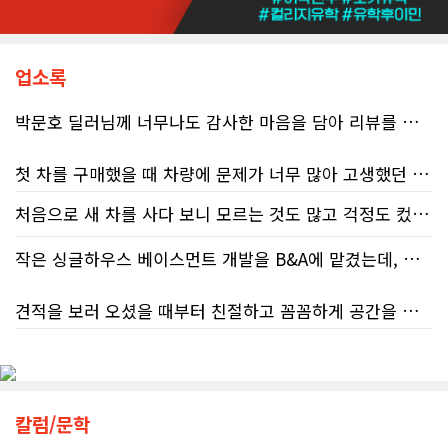
준다. 성실하게 납세의무를 다하고자
하는 시민들에게 이러한 행정 공백은
단순한 불편을 넘어 큰 좌절감을 안겨
주고 있다.17%에 불과한 정답률, 맹
업소록
신이 부른 참담한 결과가장 충격적인
대목은 국세청 상담원이 제공하는 정
박문호 딜러님께 너무나도 감사한 마음을 담아 리뷰를 남깁니다.
보의 질적 저하다. 캐런 호건(Karen
Hogan) 연방 감사원장의 최신 보고서
에 따르면, 2025년 2월부터 5월 사이
첫 차를 구매했을 때 차량에 문제가 너무 많아 고생했던 경험이 있어서, 이번에는 정말 신중하게 고민하고 꼼꼼하게 알아본 후 차를 구매하고 싶었습니다. 그러던 중 사우스포인트의 박문호 딜러님을 만나면서 그동안의 고민이 모두 해결되었습니다.
진행된 테스트에서 개인 세무 관련 일
반 질문에 대해 상담원이 올바른 답변
처음으로 새 차를 사다 보니 모르는 것도 많고 걱정도 컸는데 박문호 딜러님 덕분에 전 과정이 너무나 편안하고 만족스러웠습니다! 상담하는 내내 꼼꼼하게 설명해 주신 것은 물론, 복잡한 서류 절차와 차량 옵션 체크까지 세심하게 챙겨주셔서 마음이 정말 든든했습니다. 차량 출고 날에도 긴 시간 할애해 가며 기능을 친절하게 하나하나 설명해 주셔서 큰 도움이 되었는데요, 특히 정비사 출신이셔서 그런지 디테일한 부분까지 전문적으로 말씀해 주셔서 신뢰가 팍팍 갔습니다 ?? 다른분 리뷰에도 있지만 마지막에 "진짜 서비스는 이제부터 시작"이라는 진심어린 말씀에는 깊은 감동을 받았습니다. 앞으로 주변에 차 구매하려는 분이 있다면 무조건 박문호 딜러님 강력 추천입니다! 신경 써주셔서 진심으로 감사드리며, 늘 건강하시고 번창하시길 바랍니다 :)
처음 차량을 선택하는 과정부터 저에게 맞는 차량을 추천해 주셨고, 그 차량의 장단점과 다양한 기능까지 하나하나 자세하게 설명해 주셔서 큰 도움이 되었습니다. 원래는 새 차를 받기까지 4~5개월 정도 기다려야 한다고 들었는데, 딜러님의 노력 덕분에 한 달 만에 차량을 받을 수 있었습니다.
을 제공한 비율은 고작 17%에 불과했
다. 문제는 국세청의 잘못된 안내를 믿
작은 싱글하우스 베이스먼트 개발을 B&A에 맡겼는데, 처음부터 끝까지 정말 만족스러운 경험이었습니다.
고 따랐다가 피해를 보더라도, 그 책임
차량을 인수하는 날에도 시간이 오래 걸렸음에도 불구하고 모든 기능을 하나씩 직접 설명해 주시고, 앞으로 차량을 관리하면서 꼭 확인해야 할 부분과 유용한 팁까지 꼼꼼하게 알려주셨습니다. 차에 대해 잘 모르는 저에게는 정말 큰 도움이 되었습니다.
은 고스란히 납세자가 져야 한다는 점
견적을 보러 오셨을 때부터 친절하고 꼼꼼하게 공간을 확인해 주셨고, 여러 옵션이 포함된 견적 금액도 다른 업체들과 비교했을 때 매우 합리적이었습니다.
이다. 조세 전문 변호사 데이비드 로트
또한 기존 차량을 개인 거래로 판매해야 했는데, 처음 해보는 일이라 어떻게 진행해야 할지 막막했습니다. 사실 차량 판매와는 직접 관련이 없는 부분임에도 불구하고, 제 질문 하나하나에 친절하게 답해 주시며 마치 본인의 일처럼 적극적으로 도와주셨습니다. 덕분에 개인 거래도 무사히 마칠 수 있었습니다.
플라이쉬(David Rotfleisch)는 언론
인터뷰를 통해 "소득세법상 정확한 세
저희 집은 사이드 도어가 없어 작업하시기 불편하셨을 텐데도 항상 밝은 모습으로 오셔서 성실하게 작업해 주셨습니다. 공사 중에도 진행 상황과 앞으로의 작업 계획을 수시로 자세히 설명해 주셔서 믿고 맡길 수 있었고, 세심한 소통에 큰 만족을 느꼈습니다.
금 신고의 책임은 전적으로 납세자에
그동안 만났던 딜러분들은 차량을 판매하는 데 집중하시는 경우가 많았는데, 박문호 딜러님은 고객의 입장에서 무엇이 가장 좋은 선택인지 먼저 생각해 주셨습니다. 마치 가족을 대하듯 작은 부분까지 세심하게 챙겨 주시는 모습에 큰 감동을 받았습니다.
게 있으며, 오류가 잦은 국세청 일반 상
담 라인에 의존해서는 안 된다"라고 강
공사가 끝난 후에는 마무리 점검까지 꼼꼼하게 진행해 주시는 모습에서 전문성과 책임감을 느낄 수 있었습니다.
칼럼/문학
하게 경고했다. 만약 상담원의 잘못된
좋은 차를 구매할 수 있도록 끝까지 최선을 다해 주시고, 늘 친절하고 세심하게 도와주신 박문호 딜러님께 진심으로 감사드립니다. 주변에 차량 구매를 고민하는 분이 있다면 자신 있게 추천드리고 싶은 최고의 딜러님입니다.