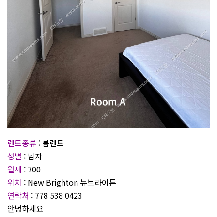
렌트종류
: 룸렌트
성별
: 남자
월세
: 700
위치
: New Brighton 뉴브라이튼
연락처
: 778 538 0423
안녕하세요