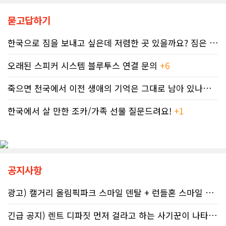
않고 있다. 그 사이 억울하게 부과된 페
다. 캐나다 보건부에 따르면 현지 임신
널티는 눈덩이처럼 이자가 붙어 3,836
묻고답하기
의 50~60%가 계획되지 않은 상태에
달러로 불어났다. 이처럼 명백한 국세
서 이뤄지기 때문에 임신 사실을 인지
청의 실수 앞에서도 서류 처리를 마냥
하기 전인 극초기에 태아가 알코올에
한국으로 짐을 보내고 싶은데 저렴한 곳 있을까요? 짐은 큰 박스 2-3..
기다리며 불안감에 시달려야 하는 납
노출되기 쉽다.북미 임산부의 15.2%
세자들의 속은 까맣게 타들어 간다. 철
가 최근 30일 이내(6월 기준) 음주 경
오래된 스피커 시스템 블루투스 연결 문의
+6
저한 기록과 전문가 교차 검증이 필수
험이 있었다. 이 중 4.9%는 폭음한 것
인 시대이러한 국가 조세 시스템의 난
으로 조사됐다. 영국 브리스톨 의과대
죽으면 천국에서 이전 생애의 기억은 그대로 남아 있나요? 아니면 사라지..
맥상 속에서 납세자들이 스스로를 보
학 연구진도 태아기 알코올 노출과 청
호할 수 있는 방어권은 무엇일까. 세무
소년기 위험 행동의 연관성을 지적했
전문가들은 국세청과 통화할 때 반드
한국에서 살 만한 조카/가족 선물 질문드려요!
+1
다.이에 따라 앨버타 보건당국은 임신
시 상담원의 ID 번호, 통화 날짜 및 시
기간 9개월 동안 금주를 유지하자는
간, 그리고 대화의 상세 내용을 꼼꼼하
'Dry9' 캠페인을 꾸준히 진행하고 있
게 기록해 둘 것을 강력히 권고한다. 추
다. 매년 9월 FASD 인식의 달에는 캘
후 억울한 벌금이나 이자 면제를 국세
거리 타워를 붉은빛으로 밝히는 등 대
청에 요청(Taxpayer relief
중 인식 개선 활동도 이어진다.■ "파
공지사항
mechanism)할 때 이 구체적인 기록
티인데 한 잔쯤"…보건계 "소량 노출
만이 유일한 방패막이가 되기 때문이
도 치명적"반면 앨버타주의 주류 및 대
다. 세금 납부는 앨버타에 뿌리내린 시
마초 관련 제도는 접근성을 높이는 방
광고) 캘거리 올림픽파크 스마일 덴탈 + 런들혼 스마일 덴탈..
민들의 당연한 의무이지만, 정확한 가
향으로 움직이고 있다. 주정부는 규제
이드라인을 제시하는 것은 국가의 기
완화를 이유로 주류 판매 시작 시간을
긴급 공지) 렌트 디파짓 먼저 걸라고 하는 사기꾼이 나타났어요 절대 주..
본 역할이다. 무너진 행정 시스템이 정
오전 6시로 앞당겼고, 대마초 농가 직