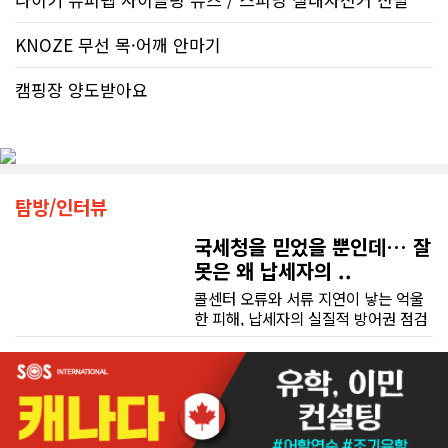
KNOZE 무선 목·어깨 안마기
캠핑장 양도받아요
탐방/인터뷰
국세청을 믿었을 뿐인데… 잘
못은 왜 납세자의 ..
콜센터 오류와 서류 지연이 낳는 억울
한 피해, 납세자의 실질적 방어권 점검
(이은정 기자) 최근 연방 감사원
(Auditor General)과 납세자 옴부즈
맨(Taxpayers' Ombudsperson)이
연달아 발표한 보고서는 캐나다 국세
청(CRA)의 민원 대응 시스템이 사실상
마비 상태에 이르렀음을 여실히 보여