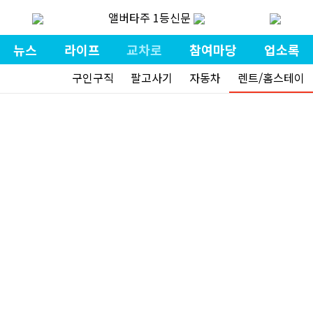
앨버타주 1등신문
뉴스
라이프
교차로
참여마당
업소록
구인구직
팔고사기
자동차
렌트/홈스테이