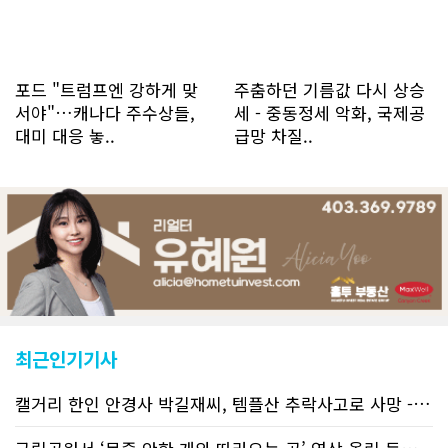
포드 "트럼프엔 강하게 맞
주춤하던 기름값 다시 상승
서야"…캐나다 주수상들,
세 - 중동정세 악화, 국제공
대미 대응 놓..
급망 차질..
최근인기기사
캘거리 한인 안경사 박길재씨, 템플산 추락사고로 사망 - 헬기 구조..