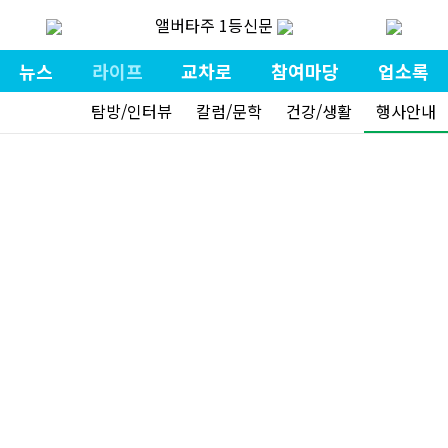
앨버타주 1등신문
뉴스
라이프
교차로
참여마당
업소록
탐방/인터뷰
칼럼/문학
건강/생활
행사안내