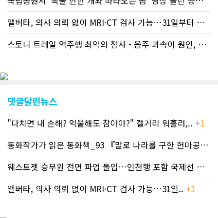
국립공원서 ‘목줄 안한 개와 따라오는 곰’ 영상 올린 등산객 기소돼
앨버타, 의사 의뢰 없이 MRI·CT 검사 가능…31일부터 자비 부..
스토니 트레일 역주행 최악의 참사 - 음주 과속이 원인, 4명 사망..
댓글달린뉴스
"다치면 내 손해? 억울해도 참아야?" 캘거리 워홀러,..
+1
동화작가가 읽은 동화책_93 『말로 나라를 구한 헌마공..
+2
웨스트젯 승무원 전면 파업 돌입…인천행 포함 국제선 줄..
+
앨버타, 의사 의뢰 없이 MRI·CT 검사 가능…31일..
+1