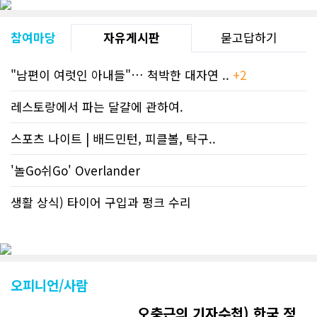
참여마당
자유게시판
묻고답하기
"남편이 여럿인 아내들"… 척박한 대자연 ..
+2
레스토랑에서 파는 달걀에 관하여.
스포츠 나이트 | 배드민턴, 피클볼, 탁구..
'놀Go쉬Go' Overlander
생활 상식) 타이어 구입과 펑크 수리
오피니언/사람
오충근의 기자수첩) 한국 정