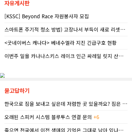
야 한다. 국가 기관의 말을 믿은 소시민
문이 들 수 있다. 하지만 반복되는 이
자유게시판
이 온전한 법의 보호를 받지 못하는 현
메시지 뒤에는 앨버타가 오랫동안 대
실은국가 행정에 대한 근본적인 회의
응해온 태아알코올증후군(FASD) 문제
[KSSC] Beyond Race 자원봉사자 모집
감을 불러일으킨다. 서류 처리에만 10
가 자리하고 있다.■ 자폐증보다 흔한
개월, 고장 난 행정 시계와 억울한 페널
앨버타 고질병 'FASD' 20만 추정현재
스마트폰 주기적 청소 방법) 고장나서 부득이 새로 리셋했어요. 3일..
티부정확한 안내뿐만 아니라 기약 없
캐나다 전체 인구의 약 4%가 FASD를
는 업무 지연 현상도 시민들의 숨통을
겪고 있다. 이 중 앨버타 내 환자 규모
<굿네이버스 캐나다> 베네수엘라 지진 긴급구호 현황
조이는 요인이다. 최근 CBC 뉴스에 보
만 약 20만 명에 달하는 것으로 추정된
도된 노바스코샤주의 납세자 빌 비송
다. 이는 주내 자폐증과 뇌성마비, 다운
(Bill Bisson) 사례는 우리의 현실과
증후군 환자를 모두 합친 것보다 많은
이번주 일욜 카나나스키스 레이크 인근 싸레일 릿지 산행 하실분
맞닿아 있다. 국세청은 그의 2023년도
수치다. 전문가들은 FASD가 유행병
세금 평가 과정에서 소득 명세서를 중
수준으로 확산했지만 사회적 인프라가
복으로 계산하는 명백한 행정 오류를
턱없이 부족하다고 지적한다FASD 증
저질렀고, 그 결과 그에게 3,471달러
가세는 일상적 음주 문화와 연관이 있
의 억울한 페널티가 부과되었다. 그의
다. 캐나다 보건부에 따르면 현지 임신
묻고답하기
회계사는 즉각 국세청에 정정 및 페널
의 50~60%가 계획되지 않은 상태에
티 면제 요청을 접수했지만, 국세청의
서 이뤄지기 때문에 임신 사실을 인지
공식 처리 목표인 6개월을 훌쩍 넘긴
하기 전인 극초기에 태아가 알코올에
한국으로 짐을 보내고 싶은데 저렴한 곳 있을까요? 짐은 큰 박스 2-3..
채 10개월째 아무런 조치도 취해지지
노출되기 쉽다.북미 임산부의 15.2%
않고 있다. 그 사이 억울하게 부과된 페
가 최근 30일 이내(6월 기준) 음주 경
오래된 스피커 시스템 블루투스 연결 문의
+6
널티는 눈덩이처럼 이자가 붙어 3,836
험이 있었다. 이 중 4.9%는 폭음한 것
달러로 불어났다. 이처럼 명백한 국세
으로 조사됐다. 영국 브리스톨 의과대
죽으면 천국에서 이전 생애의 기억은 그대로 남아 있나요? 아니면 사라지..
청의 실수 앞에서도 서류 처리를 마냥
학 연구진도 태아기 알코올 노출과 청