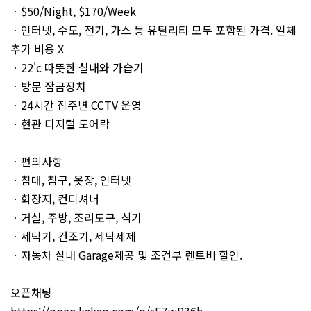
ㆍ$50/Night, $170/Week
ㆍ인터넷, 수도, 전기, 가스 등 유틸리티 모두 포함된 가격. 일체
추가 비용 X
ㆍ22'c 따뜻한 실내와 가습기
ㆍ방문 잠금장치
ㆍ24시간 집주변 CCTV 운영
ㆍ현관 디지털 도어락
ㆍ편의사항
ㆍ침대, 침구, 옷장, 인터넷
ㆍ화장지, 컨디셔너
ㆍ거실, 주방, 조리도구, 식기
ㆍ세탁기, 건조기, 세탁세제
ㆍ자동차 실내 Garage제공 및 조건부 렌트비 할인.
오픈채팅