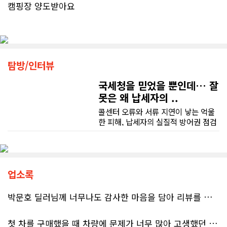
캠핑장 양도받아요
탐방/인터뷰
국세청을 믿었을 뿐인데… 잘
못은 왜 납세자의 ..
콜센터 오류와 서류 지연이 낳는 억울
한 피해, 납세자의 실질적 방어권 점검
(이은정 기자) 최근 연방 감사원
(Auditor General)과 납세자 옴부즈
맨(Taxpayers' Ombudsperson)이
연달아 발표한 보고서는 캐나다 국세
청(CRA)의 민원 대응 시스템이 사실상
업소록
마비 상태에 이르렀음을 여실히 보여
준다. 성실하게 납세의무를 다하고자
박문호 딜러님께 너무나도 감사한 마음을 담아 리뷰를 남깁니다.
하는 시민들에게 이러한 행정 공백은
단순한 불편을 넘어 큰 좌절감을 안겨
첫 차를 구매했을 때 차량에 문제가 너무 많아 고생했던 경험이 있어서, 이번에는 정말 신중하게 고민하고 꼼꼼하게 알아본 후 차를 구매하고 싶었습니다. 그러던 중 사우스포인트의 박문호 딜러님을 만나면서 그동안의 고민이 모두 해결되었습니다.
주고 있다.17%에 불과한 정답률, 맹