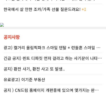
기다리며 불안감에 시달려야 하는 납
소년기 위험 행동의 연관성을 지적했
세자들의 속은 까맣게 타들어 간다. 철
한국에서 살 만한 조카/가족 선물 질문드려요!
+1
다.이에 따라 앨버타 보건당국은 임신
저한 기록과 전문가 교차 검증이 필수
기간 9개월 동안 금주를 유지하자는
인 시대이러한 국가 조세 시스템의 난
'Dry9' 캠페인을 꾸준히 진행하고 있
맥상 속에서 납세자들이 스스로를 보
다. 매년 9월 FASD 인식의 달에는 캘
호할 수 있는 방어권은 무엇일까. 세무
거리 타워를 붉은빛으로 밝히는 등 대
전문가들은 국세청과 통화할 때 반드
중 인식 개선 활동도 이어진다.■ "파
공지사항
시 상담원의 ID 번호, 통화 날짜 및 시
티인데 한 잔쯤"…보건계 "소량 노출
간, 그리고 대화의 상세 내용을 꼼꼼하
도 치명적"반면 앨버타주의 주류 및 대
게 기록해 둘 것을 강력히 권고한다. 추
마초 관련 제도는 접근성을 높이는 방
광고) 캘거리 올림픽파크 스마일 덴탈 + 런들혼 스마일 덴탈..
후 억울한 벌금이나 이자 면제를 국세
향으로 움직이고 있다. 주정부는 규제
청에 요청(Taxpayer relief
완화를 이유로 주류 판매 시작 시간을
긴급 공지) 렌트 디파짓 먼저 걸라고 하는 사기꾼이 나타났어요 절대 주..
mechanism)할 때 이 구체적인 기록
오전 6시로 앞당겼고, 대마초 농가 직
만이 유일한 방패막이가 되기 때문이
거래 제도인 '팜게이트(Farm-
공지) 환전 사기, 환전 사고 또 발생..
다. 세금 납부는 앨버타에 뿌리내린 시
gate)'를 도입해 구매 문턱을 낮췄다.
민들의 당연한 의무이지만, 정확한 가
여기에 대마초 합법화가 장기화되면서
유료광고) 이기준 부동산
이드라인을 제시하는 것은 국가의 기
젊은 임산부들 사이에서는 대마초를
본 역할이다. 무너진 행정 시스템이 정
태아에게 유해한 약물이 아닌, 입덧과
상화되기 전까지, 맹목적인 신뢰를 거
불안을 달래주는 ‘천연 허브’ 정도로 가
공지 ) CN드림 홈페이지 개편중에 있으며 몇가지는 완료했습니다.
두고 회계 전문가의 교차 검증을 통해
볍게 인지하는 정서가 확산하고 있다
스스로 자구책을 마련해야 할 것이다.
는 분석도 나온다.이러한 인식 차이는
현지 온라인 공간에서도 확인된다. 최