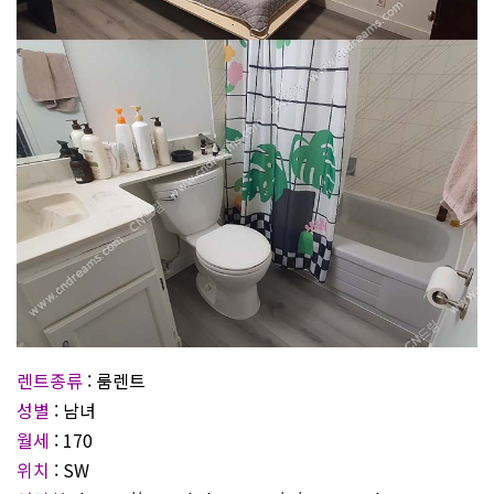
렌트종류
: 룸렌트
성별
: 남녀
월세
: 170
위치
: SW