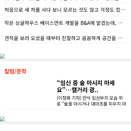
신이 부른 참담한 결과가장 충격적인
처음으로 새 차를 사다 보니 모르는 것도 많고 걱정도 컸는데 박문호 딜러님 덕분에 전 과정이 너무나 편안하고 만족스러웠습니다! 상담하는 내내 꼼꼼하게 설명해 주신 것은 물론, 복잡한 서류 절차와 차량 옵션 체크까지 세심하게 챙겨주셔서 마음이 정말 든든했습니다. 차량 출고 날에도 긴 시간 할애해 가며 기능을 친절하게 하나하나 설명해 주셔서 큰 도움이 되었는데요, 특히 정비사 출신이셔서 그런지 디테일한 부분까지 전문적으로 말씀해 주셔서 신뢰가 팍팍 갔습니다 ?? 다른분 리뷰에도 있지만 마지막에 "진짜 서비스는 이제부터 시작"이라는 진심어린 말씀에는 깊은 감동을 받았습니다. 앞으로 주변에 차 구매하려는 분이 있다면 무조건 박문호 딜러님 강력 추천입니다! 신경 써주셔서 진심으로 감사드리며, 늘 건강하시고 번창하시길 바랍니다 :)
대목은 국세청 상담원이 제공하는 정
처음 차량을 선택하는 과정부터 저에게 맞는 차량을 추천해 주셨고, 그 차량의 장단점과 다양한 기능까지 하나하나 자세하게 설명해 주셔서 큰 도움이 되었습니다. 원래는 새 차를 받기까지 4~5개월 정도 기다려야 한다고 들었는데, 딜러님의 노력 덕분에 한 달 만에 차량을 받을 수 있었습니다.
보의 질적 저하다. 캐런 호건(Karen
Hogan) 연방 감사원장의 최신 보고서
작은 싱글하우스 베이스먼트 개발을 B&A에 맡겼는데, 처음부터 끝까지 정말 만족스러운 경험이었습니다.
에 따르면, 2025년 2월부터 5월 사이
차량을 인수하는 날에도 시간이 오래 걸렸음에도 불구하고 모든 기능을 하나씩 직접 설명해 주시고, 앞으로 차량을 관리하면서 꼭 확인해야 할 부분과 유용한 팁까지 꼼꼼하게 알려주셨습니다. 차에 대해 잘 모르는 저에게는 정말 큰 도움이 되었습니다.
진행된 테스트에서 개인 세무 관련 일
견적을 보러 오셨을 때부터 친절하고 꼼꼼하게 공간을 확인해 주셨고, 여러 옵션이 포함된 견적 금액도 다른 업체들과 비교했을 때 매우 합리적이었습니다.
반 질문에 대해 상담원이 올바른 답변
또한 기존 차량을 개인 거래로 판매해야 했는데, 처음 해보는 일이라 어떻게 진행해야 할지 막막했습니다. 사실 차량 판매와는 직접 관련이 없는 부분임에도 불구하고, 제 질문 하나하나에 친절하게 답해 주시며 마치 본인의 일처럼 적극적으로 도와주셨습니다. 덕분에 개인 거래도 무사히 마칠 수 있었습니다.
을 제공한 비율은 고작 17%에 불과했
다. 문제는 국세청의 잘못된 안내를 믿
저희 집은 사이드 도어가 없어 작업하시기 불편하셨을 텐데도 항상 밝은 모습으로 오셔서 성실하게 작업해 주셨습니다. 공사 중에도 진행 상황과 앞으로의 작업 계획을 수시로 자세히 설명해 주셔서 믿고 맡길 수 있었고, 세심한 소통에 큰 만족을 느꼈습니다.
고 따랐다가 피해를 보더라도, 그 책임
그동안 만났던 딜러분들은 차량을 판매하는 데 집중하시는 경우가 많았는데, 박문호 딜러님은 고객의 입장에서 무엇이 가장 좋은 선택인지 먼저 생각해 주셨습니다. 마치 가족을 대하듯 작은 부분까지 세심하게 챙겨 주시는 모습에 큰 감동을 받았습니다.
은 고스란히 납세자가 져야 한다는 점
공사가 끝난 후에는 마무리 점검까지 꼼꼼하게 진행해 주시는 모습에서 전문성과 책임감을 느낄 수 있었습니다.
이다. 조세 전문 변호사 데이비드 로트
칼럼/문학
좋은 차를 구매할 수 있도록 끝까지 최선을 다해 주시고, 늘 친절하고 세심하게 도와주신 박문호 딜러님께 진심으로 감사드립니다. 주변에 차량 구매를 고민하는 분이 있다면 자신 있게 추천드리고 싶은 최고의 딜러님입니다.
플라이쉬(David Rotfleisch)는 언론
인터뷰를 통해 "소득세법상 정확한 세
“임신 중 술 마시지 마세
무엇보다 작은 베이스먼트 공간을 밝고 깔끔하면서도 가족 모두가 편하게 사용할 수 있는 공간으로 완성해 주셔서 정말 만족합니다. 특히 아이들과 함께 즐겁게 시간을 보낼 수 있는 공간이 되어 더욱 뜻깊습니다.
금 신고의 책임은 전적으로 납세자에
요”…캘거리 광..
게 있으며, 오류가 잦은 국세청 일반 상
담 라인에 의존해서는 안 된다"라고 강
(이정화 기자) 만삭 임산부의 모습 위
베이스먼트 개발을 고민하시는 분들께 B&A를 자신 있게 추천드립니다.
하게 경고했다. 만약 상담원의 잘못된
로 “술을 마시거나 대마초를 피우지 마
조언을 믿고 세금을 누락했다면, 납세
세요”라는 문구가 등장한다. 캘거리 곳
자가 고의로 탈세를 저지른 것(중과실
곳에서 접할 수 있는 정부 공익광고다.
50% 페널티)으로 간주되지는 않더라
한국인 시각에서는 “왜 이런 당연한 내
도 미납된 세금 원금은 여전히 납부해
용을 세금까지 들여 광고할까”라는 의