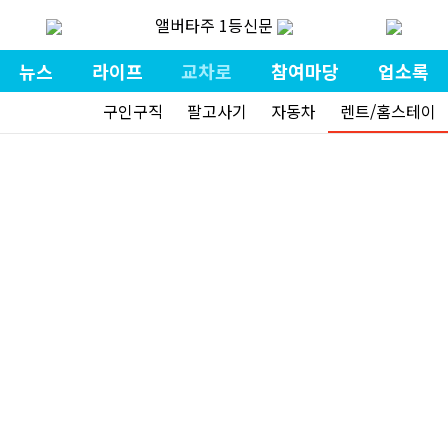
앨버타주 1등신문
뉴스
라이프
교차로
참여마당
업소록
구인구직
팔고사기
자동차
렌트/홈스테이