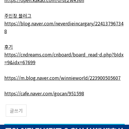
https://open.kakao.com/o/sEZwR36h
주인장 블러그
https://blog.naver.com/neverdieincargary/22413796734
8
후기
https://cndreams.com/cnboard/board_read-d.php?bIdx
=9&idx=67699
https://m.blog.naver.com/winnieworld/223900505607
https://cafe.naver.com/gocan/951598
글쓰기