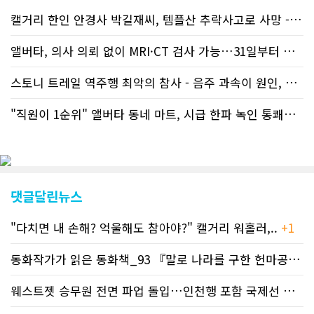
캘거리 한인 안경사 박길재씨, 템플산 추락사고로 사망 - 헬기 구조..
앨버타, 의사 의뢰 없이 MRI·CT 검사 가능…31일부터 자비 부..
스토니 트레일 역주행 최악의 참사 - 음주 과속이 원인, 4명 사망..
"직원이 1순위" 앨버타 동네 마트, 시급 한파 녹인 통쾌한 반란 ..
댓글달린뉴스
"다치면 내 손해? 억울해도 참아야?" 캘거리 워홀러,..
+1
동화작가가 읽은 동화책_93 『말로 나라를 구한 헌마공..
+2
웨스트젯 승무원 전면 파업 돌입…인천행 포함 국제선 줄..
+