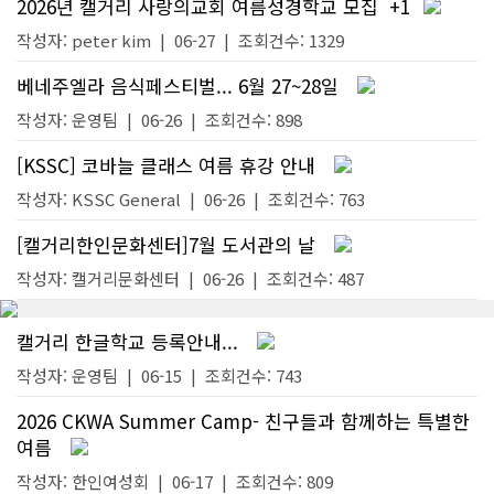
2026년 캘거리 사랑의교회 여름성경학교 모집
+1
작성자:
peter kim
|
06-27
| 조회건수: 1329
베네주엘라 음식페스티벌... 6월 27~28일
작성자:
운영팀
|
06-26
| 조회건수: 898
[KSSC] 코바늘 클래스 여름 휴강 안내
작성자:
KSSC General
|
06-26
| 조회건수: 763
[캘거리한인문화센터]7월 도서관의 날
작성자:
캘거리문화센터
|
06-26
| 조회건수: 487
캘거리 한글학교 등록안내...
작성자:
운영팀
|
06-15
| 조회건수: 743
2026 CKWA Summer Camp- 친구들과 함께하는 특별한
여름
작성자:
한인여성회
|
06-17
| 조회건수: 809