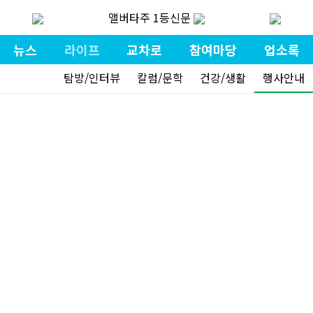
앨버타주 1등신문
뉴스
라이프
교차로
참여마당
업소록
탐방/인터뷰
칼럼/문학
건강/생활
행사안내