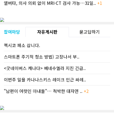
앨버타, 의사 의뢰 없이 MRI·CT 검사 가능…31일..
+1
참여마당
자유게시판
묻고답하기
멕시코 페소 삽니다.
스마트폰 주기적 청소 방법) 고장나서 부..
<굿네이버스 캐나다> 베네수엘라 지진 긴급..
이번주 일욜 카나나스키스 레이크 인근 싸레..
"남편이 여럿인 아내들"… 척박한 대자연 ..
+2