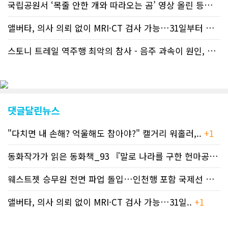
국립공원서 ‘목줄 안한 개와 따라오는 곰’ 영상 올린 등산객 기소돼
앨버타, 의사 의뢰 없이 MRI·CT 검사 가능…31일부터 자비 부..
스토니 트레일 역주행 최악의 참사 - 음주 과속이 원인, 4명 사망..
댓글달린뉴스
"다치면 내 손해? 억울해도 참아야?" 캘거리 워홀러,..
+1
동화작가가 읽은 동화책_93 『말로 나라를 구한 헌마공..
+2
웨스트젯 승무원 전면 파업 돌입…인천행 포함 국제선 줄..
+
앨버타, 의사 의뢰 없이 MRI·CT 검사 가능…31일..
+1