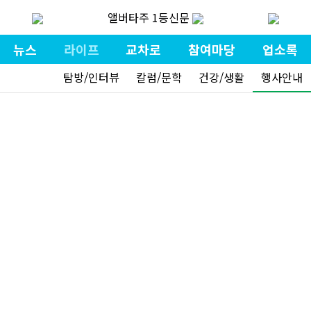
앨버타주 1등신문
뉴스
라이프
교차로
참여마당
업소록
탐방/인터뷰
칼럼/문학
건강/생활
행사안내