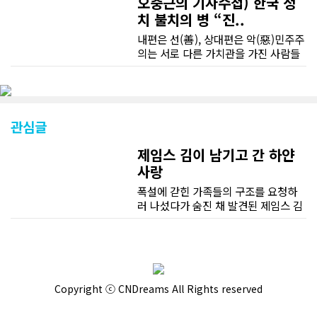
오충근의 기자수첩) 한국 정
치 불치의 병 “진..
내편은 선(善), 상대편은 악(惡)민주주
의는 서로 다른 가치관을 가진 사람들
이 공존하는 제도로 서로 다른 이해관
계를 조정하고 합의를 이끌어 내는 제
도다. 이런 민주주의의 원리나 정치의
원리를 모르는 사람은 없을 것이다. 그
러나 한국사회는 언제부터 인지 상대
관심글
편과 공존, 합의, 협치, 타협은 야합, 굴
복, 배신, 변절이 되었다. 필자의 기억
제임스 김이 남기고 간 하얀
으로 박정희의 유신독재 때 김대중, 김
사랑
영삼 등 40대 기수는 선명야당의 기치
폭설에 갇힌 가족들의 구조를 요청하
를 내걸고 독재와 정면대결을 했다. 반
러 나섰다가 숨진 채 발견된 제임스 김
면 유진산, 이민우, 고흥문 등 온건파는
의 비극적인 스토리가 세상을 울리고
독재정권과 타협을 통해 야당의 명맥
있다. 소식을 접한 대부분의 사람들은
을 잇고자 했다. 역사는 김대중, 김영삼
애도의 뜻과 함께 내가 이 상황에 처했
이 옳았음을 증명했다. 유신 후에도 군
다면 어떤 행동을 했을까 자문하거나,
사독재는 계속되었으나 문민정부 등장
아내나 남편 또 자녀들과 이야기를 나
은 역사의 대세였다. 유신의 종말은 한
Copyright ⓒ CNDreams All Rights reserved
누기도 했을 것이다. 극한 상황 하에서
국 현대사의 변곡점이다. 역사는 이런
부성애를 발휘한 희생정신이 가족애를
크고 작은 변곡점을 거치며 퇴적물을