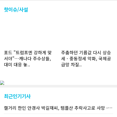
핫이슈/사설
포드 "트럼프엔 강하게 맞
주춤하던 기름값 다시 상승
서야"…캐나다 주수상들,
세 - 중동정세 악화, 국제공
대미 대응 놓..
급망 차질..
최근인기기사
캘거리 한인 안경사 박길재씨, 템플산 추락사고로 사망 - 헬기 구조..