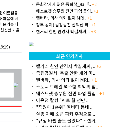
동화작가가 읽은 동화책_93 『..
+2
웨스트젯 승무원 전면 파업 돌입..
+1
더운 여름철을
앨버타, 의사 의뢰 없이 MRI..
+1
과 마음에 시
한 온기를 나
정부 공지) 검강검진 선택권 확..
+1
 선선한 가을
캘거리 한인 안경사 박길재씨, ..
+3
:19)
최근 인기기사
캘거리 한인 안경사 박길재씨, ..
+3
국립공원서 ‘목줄 안한 개와 따..
앨버타, 의사 의뢰 없이 MRI..
+1
스토니 트레일 역주행 최악의 참..
웨스트젯 승무원 전면 파업 돌입..
+1
이은정 칼럼 "AI로 월 천만 ..
"직원이 1순위" 앨버타 동네 ..
실종 자폐 소년 파커 주검으로 ..
"규정 바뀐 줄도 몰랐다"…캘거..