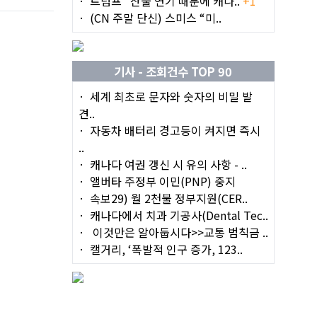
트럼프 "산불 연기 때문에 캐나..
+1
(CN 주말 단신) 스미스 “미..
기사 - 조회건수 TOP 90
세계 최초로 문자와 숫자의 비밀 발
견..
자동차 배터리 경고등이 켜지면 즉시
..
캐나다 여권 갱신 시 유의 사항 - ..
앨버타 주정부 이민(PNP) 중지
속보29) 월 2천불 정부지원(CER..
캐나다에서 치과 기공사(Dental Tec..
이것만은 알아둡시다>>교통 범칙금 ..
캘거리, ‘폭발적 인구 증가, 123..