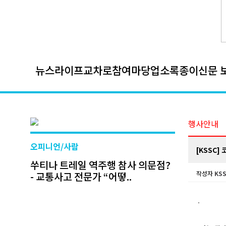
뉴스
라이프
교차로
참여마당
업소록
종이신문 
행사안내
오피니언/사람
[KSSC]
쑤티나 트레일 역주행 참사 의문점?
- 교통사고 전문가 “어떻..
작성자
KSS