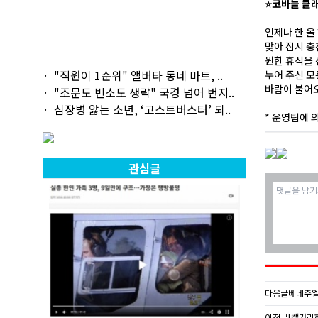
⭐코바늘 클
언제나 한 올
맞아 잠시 충
원한 휴식을 
"직원이 1순위" 앨버타 동네 마트, ..
누어 주신 모
바람이 불어오
"조문도 빈소도 생략" 국경 넘어 번지..
심장병 앓는 소년, ‘고스트버스터’ 되..
* 운영팀에 
관심글
다음글
베네주엘라
이전글
[캘거리