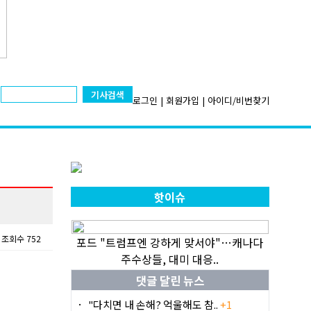
기사검색
로그인
|
회원가입
|
아이디/비번찾기
핫이슈
조회수 752
포드 "트럼프엔 강하게 맞서야"…캐나다
주수상들, 대미 대응..
댓글 달린 뉴스
"다치면 내 손해? 억울해도 참..
+1