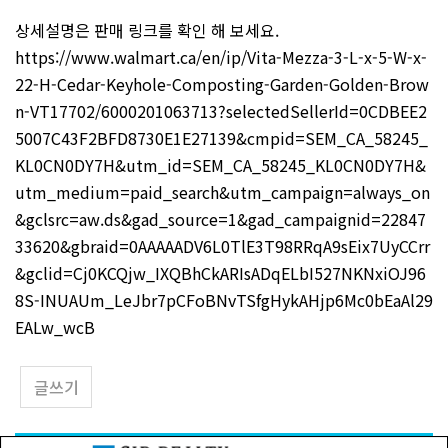
상세설명은 판매 링크를 확인 해 보세요.
https://www.walmart.ca/en/ip/Vita-Mezza-3-L-x-5-W-x-
22-H-Cedar-Keyhole-Composting-Garden-Golden-Brow
n-VT17702/6000201063713?selectedSellerId=0CDBEE2
5007C43F2BFD8730E1E27139&cmpid=SEM_CA_58245_
KL0CN0DY7H&utm_id=SEM_CA_58245_KL0CN0DY7H&
utm_medium=paid_search&utm_campaign=always_on
&gclsrc=aw.ds&gad_source=1&gad_campaignid=22847
33620&gbraid=0AAAAADV6L0TlE3T98RRqA9sEix7UyCCrr
&gclid=Cj0KCQjw_IXQBhCkARIsADqELbI527NKNxiOJ96
8S-INUAUm_LeJbr7pCFoBNvTSfgHykAHjp6Mc0bEaAl29
EALw_wcB
글쓰기