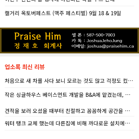
캘거리 옥토버페스트 (맥주 페스티벌) 9월 18 & 19일
업소록 최신 리뷰
처음으로 새 차를 사다 보니 모르는 것도 많고 걱정도 컸는데 박문호 딜러님 덕분에 전 과정이 너무나 편안하고 만족스러웠습니다! 상담하는 내내 꼼꼼하게 설명해 주신 것은 물론, 복잡한 서류 절차와 차량 옵션 체크까지 세심하게 챙겨주셔서 마음이 정말 든든했습니다. 차량 출고 날에도 긴 시간 할애해 가며 기능을 친절하게 하나하나 설명해 주셔서 큰 도움이 되었는데요, 특히 정비사 출신이셔서 그런지 디테일한 부분까지 전문적으로 말씀해 주셔서 신뢰가 팍팍 갔습니다 ?? 다른분 리뷰에도 있지만 마지막에 "진짜 서비스는 이제부터 시작"이라는 진심어린 말씀에는 깊은 감동을 받았습니다. 앞으로 주변에 차 구매하려는 분이 있다면 무조건 박문호 딜러님 강력 추천입니다! 신경 써주셔서 진심으로 감사드리며, 늘 건강하시고 번창하시길 바랍니다 :)
작은 싱글하우스 베이스먼트 개발을 B&A에 맡겼는데, 처음부터 끝까지 정말 만족스러운 경험이었습니다.
견적을 보러 오셨을 때부터 친절하고 꼼꼼하게 공간을 확인해 주셨고, 여러 옵션이 포함된 견적 금액도 다른 업체들과 비교했을 때 매우 합리적이었습니다.
워터 탱크 교체 했는데 다른집에 비해 까다로운 설치에도 불구하고 너무 친절하게 잘 해주셨습니다. 수제자 라이언님 최고!
저희 집은 사이드 도어가 없어 작업하시기 불편하셨을 텐데도 항상 밝은 모습으로 오셔서 성실하게 작업해 주셨습니다. 공사 중에도 진행 상황과 앞으로의 작업 계획을 수시로 자세히 설명해 주셔서 믿고 맡길 수 있었고, 세심한 소통에 큰 만족을 느꼈습니다.