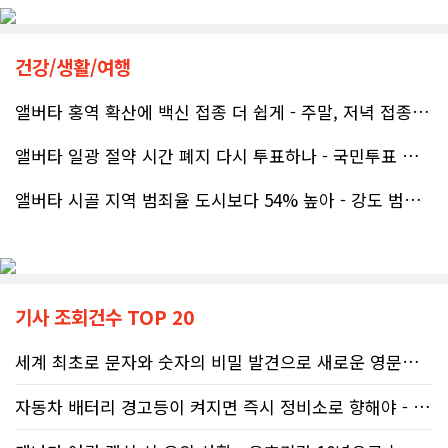
공사가 끝난 후에는 마무리 점검까지 꼼꼼하게 진행해 주시는 모습에서 전문성과 책임감을 느낄 수 있었습니다.
무엇보다 작은 베이스먼트 공간을 밝고 깔끔하면서도 가족 모두가 편하게 사용할 수 있는 공간으로 완성해 주셔서 정말 만족합니다. 특히 아이들과 함께 즐겁게 시간을 보낼 수 있는 공간이 되어 더욱 뜻깊습니다.
건강/생활/여행
앨버타 홍역 확산에 백신 접종 더 쉽게 - 주말, 저녁 접종 클리닉 열..
베이스먼트 개발을 고민하시는 분들께 B&A를 자신 있게 추천드립니다.
앨버타 일광 절약 시간 폐지 다시 투표하나 - 국민투표 기준 낮춰지며 ..
앨버타 시골 지역 범죄율 도시보다 54% 높아 - 강도 범죄는 도시가 ..
기사 조회건수 TOP 20
세계 최초로 문자와 숫자의 비밀 발견으로 새로운 영문법을 발명한 임성빈..
자동차 배터리 경고등이 켜지면 즉시 정비소로 향해야 - 주행중 차량 갑..