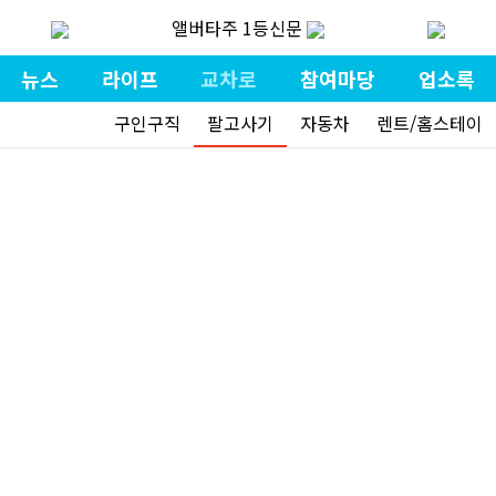
앨버타주 1등신문
뉴스
라이프
교차로
참여마당
업소록
구인구직
팔고사기
자동차
렌트/홈스테이