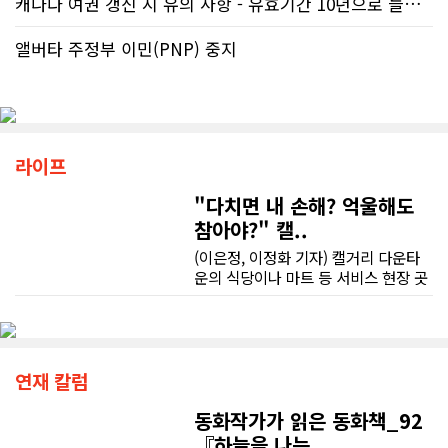
캐나다 여권 갱신 시 유의 사항 - 유효기간 10년으로 늘어나 편리
앨버타 주정부 이민(PNP) 중지
라이프
"다치면 내 손해? 억울해도
참아야?" 캘..
(이은정, 이정화 기자) 캘거리 다운타
운의 식당이나 마트 등 서비스 현장 곳
곳에는 학업을 병행하는 유학생이나
워킹 홀리데이 비자로 낯선 땅에 정착
한 청년들의 땀방울이 배어 있다. 하지
만 익숙하지 않은 업무와 서툰 언어 속
에서 예기치 못한 부상을 당하거나, 고
연재 칼럼
용주와 동료의 억지스러운 요구에 직
면할 때 이들의 활기찬 미소는 이내 깊
동화작가가 읽은 동화책_92
은 막막함으로 바뀐다.현장의 현실은
『하늘을 나는..