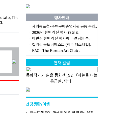
행사안내
potato, The
다.
재외동포청·주밴쿠버총영사관 공동 주최..
2026년 한인의 날 행사 (8월 8..
이번주 한인의 날 행사에 마련되는 특..
캘거리 옥토버페스트 (맥주 페스티벌)..
KAC - The Korean Art Club ..
연재 칼럼
동화작가가 읽은 동화책_92 『하늘을 나는
응급실, 닥터..
건강생활/여행
웨스트젯 파업 하루 만에 잠정 합의…운항..