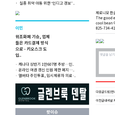
실종 취약 아동 위한 ‘인디고 경보’ ..
제로니모 한글
The good eg
cool be
이민
825-734-
위조화폐 기승, 업체
들은 카드결제 방식
으로 - 키오스크 도
입..
캐나다 상반기 1만607명 추방…인..
온라인 여권 갱신 인원 제한 폐지…..
앨버타 주민투표, 임시체류자 의료·..
다음글
드림)먼나
이전글
내셔널 
핫이슈