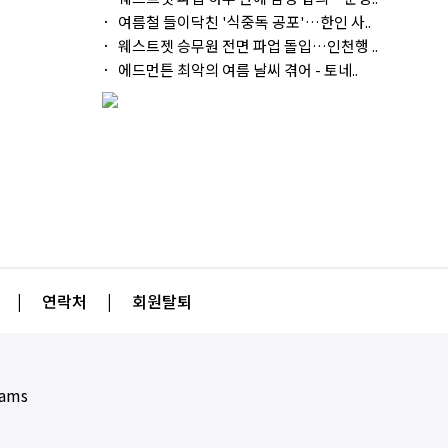
여름철 들이닥친 '식중독 공포'…한인 사..
웨스트젯 승무원 전면 파업 돌입…인천행 ..
에드먼튼 최악의 여름 날씨 겪어 - 토네..
|
연락처
|
회원탈퇴
eams