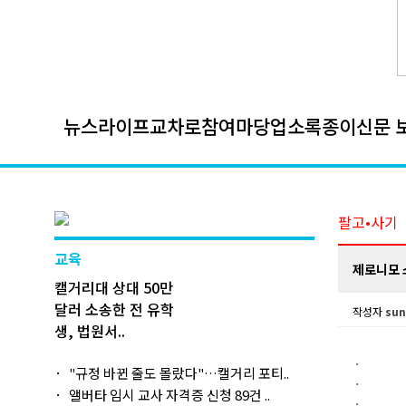
뉴스
라이프
교차로
참여마당
업소록
종이신문 
팔고•사기
교육
제로니모 
캘거리대 상대 50만
달러 소송한 전 유학
작성자
sun
생, 법원서..
"규정 바뀐 줄도 몰랐다"…캘거리 포티..
앨버타 임시 교사 자격증 신청 89건 ..