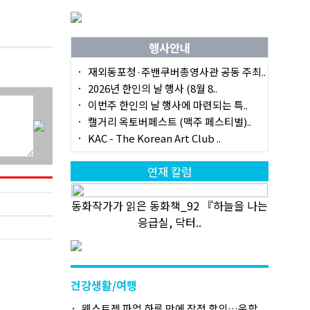
행사안내
재외동포청·주밴쿠버총영사관 공동 주최..
2026년 한인의 날 행사 (8월 8..
이번주 한인의 날 행사에 마련되는 특..
캘거리 옥토버페스트 (맥주 페스티벌)..
KAC - The Korean Art Club ..
연재 칼럼
동화작가가 읽은 동화책_92 『하늘을 나는
응급실, 닥터..
건강생활/여행
웨스트젯 파업 하루 만에 잠정 합의…운항..