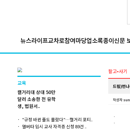
뉴스
라이프
교차로
참여마당
업소록
종이신문 
팔고•사기
교육
드림)먼나라
캘거리대 상대 50만
달러 소송한 전 유학
작성자
sun
생, 법원서..
"규정 바뀐 줄도 몰랐다"…캘거리 포티..
앨버타 임시 교사 자격증 신청 89건 ..