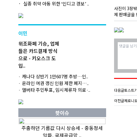
실종 취약 아동 위한 ‘인디고 경보’ ..
사진이 3장밖
제 판매글을 
이민
위조화폐 기승, 업체
들은 카드결제 방식
으로 - 키오스크 도
입..
캐나다 상반기 1만607명 추방…인..
온라인 여권 갱신 인원 제한 폐지…..
앨버타 주민투표, 임시체류자 의료·..
다음글
토스트기
이전글
제로니모
핫이슈
주춤하던 기름값 다시 상승세 - 중동정세
악화, 국제공급망 ..