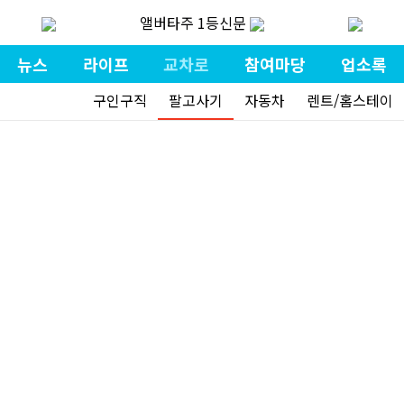
앨버타주 1등신문
뉴스
라이프
교차로
참여마당
업소록
구인구직
팔고사기
자동차
렌트/홈스테이