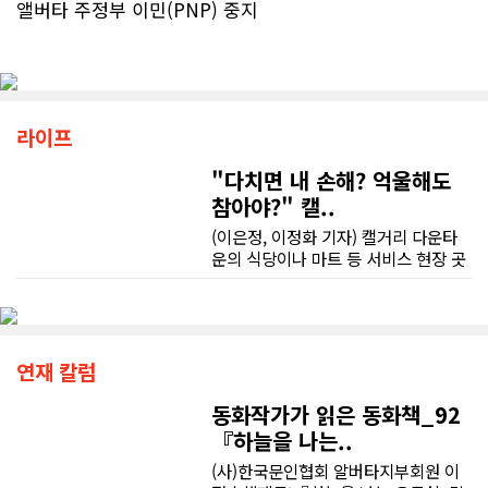
앨버타 주정부 이민(PNP) 중지
라이프
"다치면 내 손해? 억울해도
참아야?" 캘..
(이은정, 이정화 기자) 캘거리 다운타
운의 식당이나 마트 등 서비스 현장 곳
곳에는 학업을 병행하는 유학생이나
워킹 홀리데이 비자로 낯선 땅에 정착
한 청년들의 땀방울이 배어 있다. 하지
만 익숙하지 않은 업무와 서툰 언어 속
에서 예기치 못한 부상을 당하거나, 고
연재 칼럼
용주와 동료의 억지스러운 요구에 직
면할 때 이들의 활기찬 미소는 이내 깊
동화작가가 읽은 동화책_92
은 막막함으로 바뀐다.현장의 현실은
『하늘을 나는..
법률 안내서에 적힌 활자처럼 순탄하
(사)한국문인협회 알버타지부회원 이
게만 흘러가지 않는다. 부당한 상황을