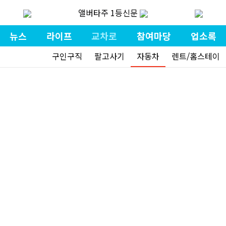
앨버타주 1등신문
뉴스
라이프
교차로
참여마당
업소록
구인구직
팔고사기
자동차
렌트/홈스테이