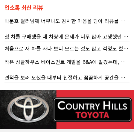
업소록 최신 리뷰
박문호 딜러님께 너무나도 감사한 마음을 담아 리뷰를 남깁니다.
첫 차를 구매했을 때 차량에 문제가 너무 많아 고생했던 경험이 있어서, 이번에는 정말 신중하게 고민하고 꼼꼼하게 알아본 후 차를 구매하고 싶었습니다. 그러던 중 사우스포인트의 박문호 딜러님을 만나면서 그동안의 고민이 모두 해결되었습니다.
처음으로 새 차를 사다 보니 모르는 것도 많고 걱정도 컸는데 박문호 딜러님 덕분에 전 과정이 너무나 편안하고 만족스러웠습니다! 상담하는 내내 꼼꼼하게 설명해 주신 것은 물론, 복잡한 서류 절차와 차량 옵션 체크까지 세심하게 챙겨주셔서 마음이 정말 든든했습니다. 차량 출고 날에도 긴 시간 할애해 가며 기능을 친절하게 하나하나 설명해 주셔서 큰 도움이 되었는데요, 특히 정비사 출신이셔서 그런지 디테일한 부분까지 전문적으로 말씀해 주셔서 신뢰가 팍팍 갔습니다 ?? 다른분 리뷰에도 있지만 마지막에 "진짜 서비스는 이제부터 시작"이라는 진심어린 말씀에는 깊은 감동을 받았습니다. 앞으로 주변에 차 구매하려는 분이 있다면 무조건 박문호 딜러님 강력 추천입니다! 신경 써주셔서 진심으로 감사드리며, 늘 건강하시고 번창하시길 바랍니다 :)
처음 차량을 선택하는 과정부터 저에게 맞는 차량을 추천해 주셨고, 그 차량의 장단점과 다양한 기능까지 하나하나 자세하게 설명해 주셔서 큰 도움이 되었습니다. 원래는 새 차를 받기까지 4~5개월 정도 기다려야 한다고 들었는데, 딜러님의 노력 덕분에 한 달 만에 차량을 받을 수 있었습니다.
작은 싱글하우스 베이스먼트 개발을 B&A에 맡겼는데, 처음부터 끝까지 정말 만족스러운 경험이었습니다.
차량을 인수하는 날에도 시간이 오래 걸렸음에도 불구하고 모든 기능을 하나씩 직접 설명해 주시고, 앞으로 차량을 관리하면서 꼭 확인해야 할 부분과 유용한 팁까지 꼼꼼하게 알려주셨습니다. 차에 대해 잘 모르는 저에게는 정말 큰 도움이 되었습니다.
견적을 보러 오셨을 때부터 친절하고 꼼꼼하게 공간을 확인해 주셨고, 여러 옵션이 포함된 견적 금액도 다른 업체들과 비교했을 때 매우 합리적이었습니다.
또한 기존 차량을 개인 거래로 판매해야 했는데, 처음 해보는 일이라 어떻게 진행해야 할지 막막했습니다. 사실 차량 판매와는 직접 관련이 없는 부분임에도 불구하고, 제 질문 하나하나에 친절하게 답해 주시며 마치 본인의 일처럼 적극적으로 도와주셨습니다. 덕분에 개인 거래도 무사히 마칠 수 있었습니다.
저희 집은 사이드 도어가 없어 작업하시기 불편하셨을 텐데도 항상 밝은 모습으로 오셔서 성실하게 작업해 주셨습니다. 공사 중에도 진행 상황과 앞으로의 작업 계획을 수시로 자세히 설명해 주셔서 믿고 맡길 수 있었고, 세심한 소통에 큰 만족을 느꼈습니다.
그동안 만났던 딜러분들은 차량을 판매하는 데 집중하시는 경우가 많았는데, 박문호 딜러님은 고객의 입장에서 무엇이 가장 좋은 선택인지 먼저 생각해 주셨습니다. 마치 가족을 대하듯 작은 부분까지 세심하게 챙겨 주시는 모습에 큰 감동을 받았습니다.
공사가 끝난 후에는 마무리 점검까지 꼼꼼하게 진행해 주시는 모습에서 전문성과 책임감을 느낄 수 있었습니다.
좋은 차를 구매할 수 있도록 끝까지 최선을 다해 주시고, 늘 친절하고 세심하게 도와주신 박문호 딜러님께 진심으로 감사드립니다. 주변에 차량 구매를 고민하는 분이 있다면 자신 있게 추천드리고 싶은 최고의 딜러님입니다.
무엇보다 작은 베이스먼트 공간을 밝고 깔끔하면서도 가족 모두가 편하게 사용할 수 있는 공간으로 완성해 주셔서 정말 만족합니다. 특히 아이들과 함께 즐겁게 시간을 보낼 수 있는 공간이 되어 더욱 뜻깊습니다.