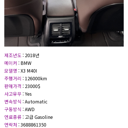
제조년도
: 2018년
메이커
: BMW
모델명
: X3 M40I
주행거리
: 126000km
판매가격
: 23000$
사고유무
: Yes
변속방식
: Automatic
구동방식
: AWD
연료종류
: 고급 Gasoline
연락처
: 3688861350