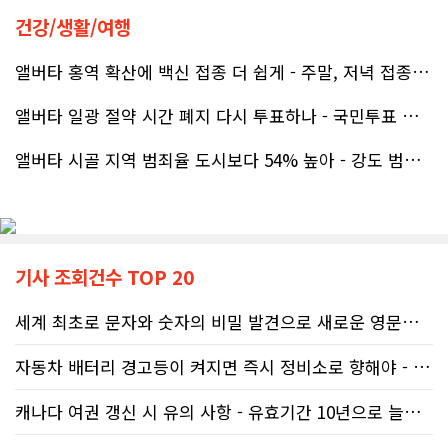
베이스먼트 개발을 고민하시는 분들께 B&A를 자신 있게 추천드립니다.
건강/생활/여행
앨버타 홍역 확산에 백신 접종 더 쉽게 - 주말, 저녁 접종 클리닉 열..
앨버타 일광 절약 시간 폐지 다시 투표하나 - 국민투표 기준 낮춰지며 ..
앨버타 시골 지역 범죄율 도시보다 54% 높아 - 강도 범죄는 도시가 ..
기사 조회건수 TOP 20
세계 최초로 문자와 숫자의 비밀 발견으로 새로운 영문법을 발명한 임성빈..
자동차 배터리 경고등이 켜지면 즉시 정비소로 향해야 - 주행중 차량 갑..
캐나다 여권 갱신 시 유의 사항 - 유효기간 10년으로 늘어나 편리