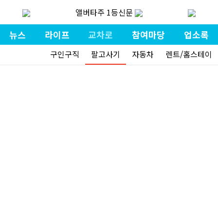
앨버타주 1등신문
뉴스
라이프
교차로
참여마당
업소록
구인구직
팔고사기
자동차
렌트/홈스테이