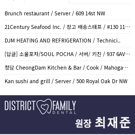
Brunch restaurant / Server / 609 14st NW
21Century Seafood Inc. / 창고 배송스태프 / #130 1108..
DJM HEATING AND REFRIGERATION / Technici..
[답글] 소울포차/SOUL POCHA / 서버/ 키친 / 937 6AVE..
청담 CheongDam Kitchen & Bar / Cook / Mahogany SE
Kan sushi and grill / Server / 500 Royal Oak Dr NW