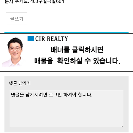
문자 주세요. 403구칠공칠664
글쓰기
댓글 남기기