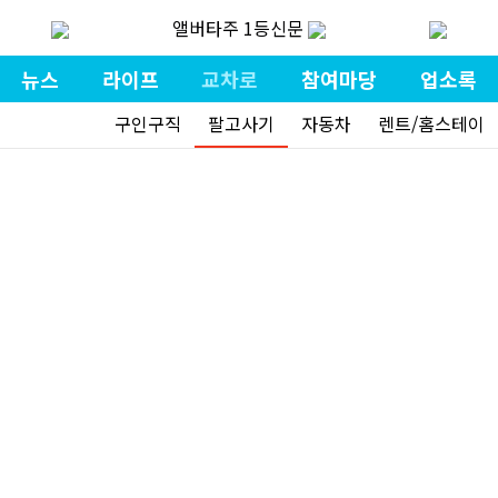
앨버타주 1등신문
뉴스
라이프
교차로
참여마당
업소록
구인구직
팔고사기
자동차
렌트/홈스테이