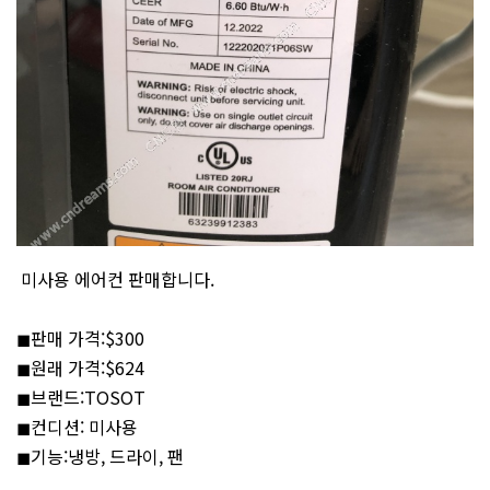
미사용 에어컨 판매합니다.
◼︎판매 가격:$300
◼︎원래 가격:$624
◼︎브랜드:TOSOT
◼︎컨디션: 미사용
◼︎기능:냉방, 드라이, 팬