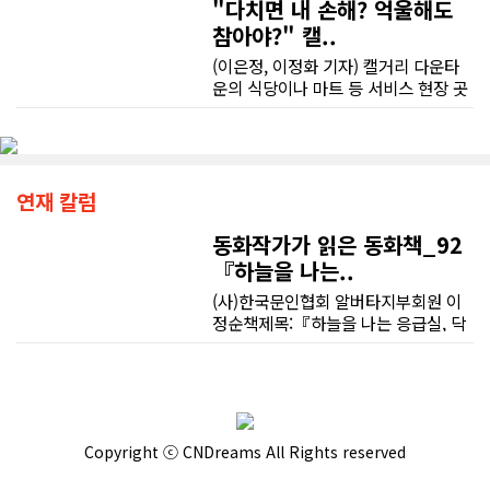
"다치면 내 손해? 억울해도
참아야?" 캘..
(이은정, 이정화 기자) 캘거리 다운타
운의 식당이나 마트 등 서비스 현장 곳
곳에는 학업을 병행하는 유학생이나
워킹 홀리데이 비자로 낯선 땅에 정착
한 청년들의 땀방울이 배어 있다. 하지
만 익숙하지 않은 업무와 서툰 언어 속
에서 예기치 못한 부상을 당하거나, 고
연재 칼럼
용주와 동료의 억지스러운 요구에 직
면할 때 이들의 활기찬 미소는 이내 깊
동화작가가 읽은 동화책_92
은 막막함으로 바뀐다.현장의 현실은
『하늘을 나는..
법률 안내서에 적힌 활자처럼 순탄하
(사)한국문인협회 알버타지부회원 이
게만 흘러가지 않는다. 부당한 상황을
정순책제목:『하늘을 나는 응급실, 닥
마주하더라도 비자에 치명적인 문제가
터 헬기』지은이:서동애그림:신외근출
생길까 봐, 혹은 변호사 선임 비용이나
판사:하늘우물1분 1초를 다투는 생명
언어의 장벽 때문에 억울함을 홀로 감
의 위급한 상황, 닥터헬기를 아시나요?
내하는 청년들이 여전히 많다. 타국에
하늘에서 들려오는 거친 헬기 소리가
서 고군분투하는 이들이 부당하게 착
"오늘도 누군가가 무사히 살아났구
취당하지 않고 스스로를 지키기 위해
Copyright ⓒ CNDreams All Rights reserved
나!" 하는 안도의 소리로 바뀌는 마법
반드시 알아야 할 현실적인 대처법을
같은 동화, 《하늘을 나는 응급실, 닥
짚어본다.■ "며칠 쉬고 나오지 마"…