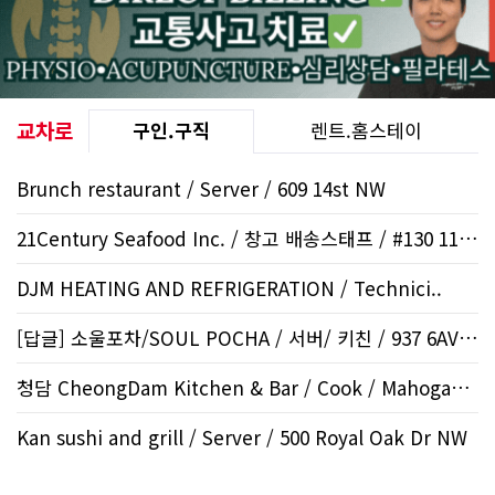
교차로
구인.구직
렌트.홈스테이
Brunch restaurant / Server / 609 14st NW
21Century Seafood Inc. / 창고 배송스태프 / #130 1108..
DJM HEATING AND REFRIGERATION / Technici..
[답글] 소울포차/SOUL POCHA / 서버/ 키친 / 937 6AVE..
청담 CheongDam Kitchen & Bar / Cook / Mahogany SE
Kan sushi and grill / Server / 500 Royal Oak Dr NW