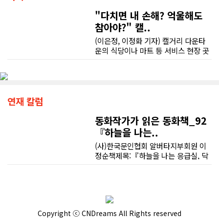
"다치면 내 손해? 억울해도
참아야?" 캘..
(이은정, 이정화 기자) 캘거리 다운타
운의 식당이나 마트 등 서비스 현장 곳
곳에는 학업을 병행하는 유학생이나
워킹 홀리데이 비자로 낯선 땅에 정착
한 청년들의 땀방울이 배어 있다. 하지
만 익숙하지 않은 업무와 서툰 언어 속
에서 예기치 못한 부상을 당하거나, 고
연재 칼럼
용주와 동료의 억지스러운 요구에 직
면할 때 이들의 활기찬 미소는 이내 깊
동화작가가 읽은 동화책_92
은 막막함으로 바뀐다.현장의 현실은
『하늘을 나는..
법률 안내서에 적힌 활자처럼 순탄하
(사)한국문인협회 알버타지부회원 이
게만 흘러가지 않는다. 부당한 상황을
정순책제목:『하늘을 나는 응급실, 닥
마주하더라도 비자에 치명적인 문제가
터 헬기』지은이:서동애그림:신외근출
생길까 봐, 혹은 변호사 선임 비용이나
판사:하늘우물1분 1초를 다투는 생명
언어의 장벽 때문에 억울함을 홀로 감
의 위급한 상황, 닥터헬기를 아시나요?
내하는 청년들이 여전히 많다. 타국에
하늘에서 들려오는 거친 헬기 소리가
서 고군분투하는 이들이 부당하게 착
"오늘도 누군가가 무사히 살아났구
취당하지 않고 스스로를 지키기 위해
Copyright ⓒ CNDreams All Rights reserved
나!" 하는 안도의 소리로 바뀌는 마법
반드시 알아야 할 현실적인 대처법을