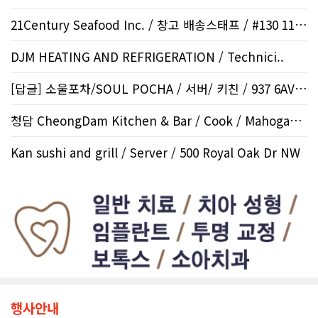
21Century Seafood Inc. / 창고 배송스태프 / #130 1108..
DJM HEATING AND REFRIGERATION / Technici..
[답글] 소울포차/SOUL POCHA / 서버/ 키친 / 937 6AVE..
청담 CheongDam Kitchen & Bar / Cook / Mahogany SE
Kan sushi and grill / Server / 500 Royal Oak Dr NW
행사안내