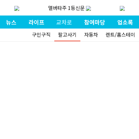
앨버타주 1등신문
뉴스
라이프
교차로
참여마당
업소록
구인구직
팔고사기
자동차
렌트/홈스테이