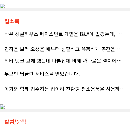
(Auditor General)과 납세자 옴부즈
맨(Taxpayers' Ombudsperson)이
연달아 발표한 보고서는 캐나다 국세
청(CRA)의 민원 대응 시스템이 사실상
업소록
마비 상태에 이르렀음을 여실히 보여
준다. 성실하게 납세의무를 다하고자
작은 싱글하우스 베이스먼트 개발을 B&A에 맡겼는데, 처음부터 끝까지 정말 만족스러운 경험이었습니다.
하는 시민들에게 이러한 행정 공백은
단순한 불편을 넘어 큰 좌절감을 안겨
견적을 보러 오셨을 때부터 친절하고 꼼꼼하게 공간을 확인해 주셨고, 여러 옵션이 포함된 견적 금액도 다른 업체들과 비교했을 때 매우 합리적이었습니다.
주고 있다.17%에 불과한 정답률, 맹
신이 부른 참담한 결과가장 충격적인
워터 탱크 교체 했는데 다른집에 비해 까다로운 설치에도 불구하고 너무 친절하게 잘 해주셨습니다. 수제자 라이언님 최고!
대목은 국세청 상담원이 제공하는 정
저희 집은 사이드 도어가 없어 작업하시기 불편하셨을 텐데도 항상 밝은 모습으로 오셔서 성실하게 작업해 주셨습니다. 공사 중에도 진행 상황과 앞으로의 작업 계획을 수시로 자세히 설명해 주셔서 믿고 맡길 수 있었고, 세심한 소통에 큰 만족을 느꼈습니다.
보의 질적 저하다. 캐런 호건(Karen
Hogan) 연방 감사원장의 최신 보고서
무브인 딥클린 서비스를 받았습니다.
에 따르면, 2025년 2월부터 5월 사이
공사가 끝난 후에는 마무리 점검까지 꼼꼼하게 진행해 주시는 모습에서 전문성과 책임감을 느낄 수 있었습니다.
진행된 테스트에서 개인 세무 관련 일
아기와 함께 입주하는 집이라 친환경 청소용품을 사용하는 업체를 찾고 있었는데, 믿음이 가서 망설임 없이 예약했습니다.
반 질문에 대해 상담원이 올바른 답변
무엇보다 작은 베이스먼트 공간을 밝고 깔끔하면서도 가족 모두가 편하게 사용할 수 있는 공간으로 완성해 주셔서 정말 만족합니다. 특히 아이들과 함께 즐겁게 시간을 보낼 수 있는 공간이 되어 더욱 뜻깊습니다.
을 제공한 비율은 고작 17%에 불과했
다. 문제는 국세청의 잘못된 안내를 믿
청소도 정말 꼼꼼하게 해주셨고, 구석구석 세심하게 신경 써 주셔서 매우 만족했습니다. 덕분에 안심하고 입주했습니다!
고 따랐다가 피해를 보더라도, 그 책임
베이스먼트 개발을 고민하시는 분들께 B&A를 자신 있게 추천드립니다.
은 고스란히 납세자가 져야 한다는 점
이다. 조세 전문 변호사 데이비드 로트
칼럼/문학
플라이쉬(David Rotfleisch)는 언론