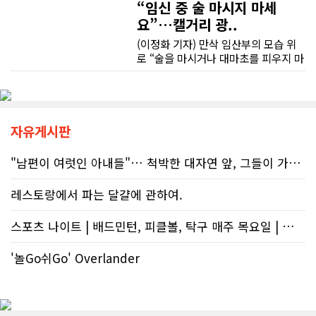
인터뷰를 통해 "소득세법상 정확한 세
“임신 중 술 마시지 마세
금 신고의 책임은 전적으로 납세자에
요”…캘거리 광..
게 있으며, 오류가 잦은 국세청 일반 상
담 라인에 의존해서는 안 된다"라고 강
(이정화 기자) 만삭 임산부의 모습 위
하게 경고했다. 만약 상담원의 잘못된
로 “술을 마시거나 대마초를 피우지 마
조언을 믿고 세금을 누락했다면, 납세
세요”라는 문구가 등장한다. 캘거리 곳
자가 고의로 탈세를 저지른 것(중과실
곳에서 접할 수 있는 정부 공익광고다.
50% 페널티)으로 간주되지는 않더라
한국인 시각에서는 “왜 이런 당연한 내
도 미납된 세금 원금은 여전히 납부해
용을 세금까지 들여 광고할까”라는 의
야 한다. 국가 기관의 말을 믿은 소시민
문이 들 수 있다. 하지만 반복되는 이
자유게시판
이 온전한 법의 보호를 받지 못하는 현
메시지 뒤에는 앨버타가 오랫동안 대
실은국가 행정에 대한 근본적인 회의
응해온 태아알코올증후군(FASD) 문제
"남편이 여럿인 아내들"… 척박한 대자연 앞, 그들이 가족을 지켜낸 기..
감을 불러일으킨다. 서류 처리에만 10
가 자리하고 있다.■ 자폐증보다 흔한
개월, 고장 난 행정 시계와 억울한 페널
앨버타 고질병 'FASD' 20만 추정현재
레스토랑에서 파는 달걀에 관하여.
티부정확한 안내뿐만 아니라 기약 없
캐나다 전체 인구의 약 4%가 FASD를
는 업무 지연 현상도 시민들의 숨통을
겪고 있다. 이 중 앨버타 내 환자 규모
스포츠 나이트 | 배드민턴, 피클볼, 탁구 매주 목요일 | 🏸🏓
조이는 요인이다. 최근 CBC 뉴스에 보
만 약 20만 명에 달하는 것으로 추정된
도된 노바스코샤주의 납세자 빌 비송
다. 이는 주내 자폐증과 뇌성마비, 다운
(Bill Bisson) 사례는 우리의 현실과
증후군 환자를 모두 합친 것보다 많은
'놀Go쉬Go' Overlander
맞닿아 있다. 국세청은 그의 2023년도
수치다. 전문가들은 FASD가 유행병
세금 평가 과정에서 소득 명세서를 중
수준으로 확산했지만 사회적 인프라가
복으로 계산하는 명백한 행정 오류를
턱없이 부족하다고 지적한다FASD 증
저질렀고, 그 결과 그에게 3,471달러
가세는 일상적 음주 문화와 연관이 있