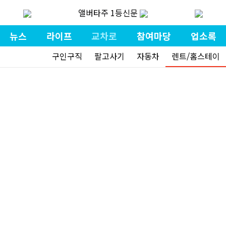
앨버타주 1등신문
뉴스
라이프
교차로
참여마당
업소록
구인구직
팔고사기
자동차
렌트/홈스테이