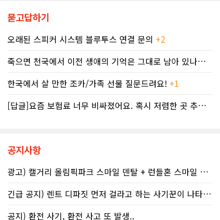
의 억울한 페널티가 부과되었다. 그의
다. 캐나다 보건부에 따르면 현지 임신
묻고답하기
회계사는 즉각 국세청에 정정 및 페널
의 50~60%가 계획되지 않은 상태에
티 면제 요청을 접수했지만, 국세청의
서 이뤄지기 때문에 임신 사실을 인지
공식 처리 목표인 6개월을 훌쩍 넘긴
하기 전인 극초기에 태아가 알코올에
오래된 스피커 시스템 블루투스 연결 문의
+2
채 10개월째 아무런 조치도 취해지지
노출되기 쉽다.북미 임산부의 15.2%
않고 있다. 그 사이 억울하게 부과된 페
가 최근 30일 이내(6월 기준) 음주 경
죽으면 천국에서 이전 생애의 기억은 그대로 남아 있나요? 아니면 사라지..
널티는 눈덩이처럼 이자가 붙어 3,836
험이 있었다. 이 중 4.9%는 폭음한 것
달러로 불어났다. 이처럼 명백한 국세
으로 조사됐다. 영국 브리스톨 의과대
한국에서 살 만한 조카/가족 선물 질문드려요!
+1
청의 실수 앞에서도 서류 처리를 마냥
학 연구진도 태아기 알코올 노출과 청
기다리며 불안감에 시달려야 하는 납
소년기 위험 행동의 연관성을 지적했
세자들의 속은 까맣게 타들어 간다. 철
[답글]요즘 보험료 너무 비싸졌어요. 혹시 저렴한 곳 추천해주실 분 계실..
다.이에 따라 앨버타 보건당국은 임신
저한 기록과 전문가 교차 검증이 필수
기간 9개월 동안 금주를 유지하자는
인 시대이러한 국가 조세 시스템의 난
'Dry9' 캠페인을 꾸준히 진행하고 있
맥상 속에서 납세자들이 스스로를 보
다. 매년 9월 FASD 인식의 달에는 캘
호할 수 있는 방어권은 무엇일까. 세무
거리 타워를 붉은빛으로 밝히는 등 대
공지사항
전문가들은 국세청과 통화할 때 반드
중 인식 개선 활동도 이어진다.■ "파
시 상담원의 ID 번호, 통화 날짜 및 시
티인데 한 잔쯤"…보건계 "소량 노출
광고) 캘거리 올림픽파크 스마일 덴탈 + 런들혼 스마일 덴탈..
간, 그리고 대화의 상세 내용을 꼼꼼하
도 치명적"반면 앨버타주의 주류 및 대
게 기록해 둘 것을 강력히 권고한다. 추
마초 관련 제도는 접근성을 높이는 방
후 억울한 벌금이나 이자 면제를 국세
긴급 공지) 렌트 디파짓 먼저 걸라고 하는 사기꾼이 나타났어요 절대 주..
향으로 움직이고 있다. 주정부는 규제
청에 요청(Taxpayer relief
완화를 이유로 주류 판매 시작 시간을
mechanism)할 때 이 구체적인 기록
오전 6시로 앞당겼고, 대마초 농가 직
공지) 환전 사기, 환전 사고 또 발생..