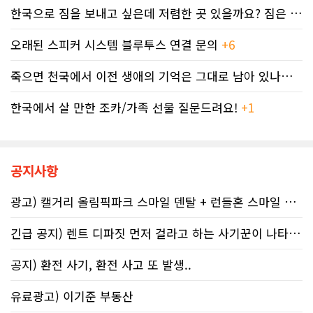
않고 있다. 그 사이 억울하게 부과된 페
하기 전인 극초기에 태아가 알코올에
한국으로 짐을 보내고 싶은데 저렴한 곳 있을까요? 짐은 큰 박스 2-3..
널티는 눈덩이처럼 이자가 붙어 3,836
노출되기 쉽다.북미 임산부의 15.2%
달러로 불어났다. 이처럼 명백한 국세
가 최근 30일 이내(6월 기준) 음주 경
오래된 스피커 시스템 블루투스 연결 문의
+6
청의 실수 앞에서도 서류 처리를 마냥
험이 있었다. 이 중 4.9%는 폭음한 것
기다리며 불안감에 시달려야 하는 납
으로 조사됐다. 영국 브리스톨 의과대
세자들의 속은 까맣게 타들어 간다. 철
죽으면 천국에서 이전 생애의 기억은 그대로 남아 있나요? 아니면 사라지..
학 연구진도 태아기 알코올 노출과 청
저한 기록과 전문가 교차 검증이 필수
소년기 위험 행동의 연관성을 지적했
인 시대이러한 국가 조세 시스템의 난
한국에서 살 만한 조카/가족 선물 질문드려요!
+1
다.이에 따라 앨버타 보건당국은 임신
맥상 속에서 납세자들이 스스로를 보
기간 9개월 동안 금주를 유지하자는
호할 수 있는 방어권은 무엇일까. 세무
'Dry9' 캠페인을 꾸준히 진행하고 있
전문가들은 국세청과 통화할 때 반드
다. 매년 9월 FASD 인식의 달에는 캘
시 상담원의 ID 번호, 통화 날짜 및 시
거리 타워를 붉은빛으로 밝히는 등 대
공지사항
간, 그리고 대화의 상세 내용을 꼼꼼하
중 인식 개선 활동도 이어진다.■ "파
게 기록해 둘 것을 강력히 권고한다. 추
티인데 한 잔쯤"…보건계 "소량 노출
후 억울한 벌금이나 이자 면제를 국세
광고) 캘거리 올림픽파크 스마일 덴탈 + 런들혼 스마일 덴탈..
도 치명적"반면 앨버타주의 주류 및 대
청에 요청(Taxpayer relief
마초 관련 제도는 접근성을 높이는 방
mechanism)할 때 이 구체적인 기록
긴급 공지) 렌트 디파짓 먼저 걸라고 하는 사기꾼이 나타났어요 절대 주..
향으로 움직이고 있다. 주정부는 규제
만이 유일한 방패막이가 되기 때문이
완화를 이유로 주류 판매 시작 시간을
다. 세금 납부는 앨버타에 뿌리내린 시
오전 6시로 앞당겼고, 대마초 농가 직
공지) 환전 사기, 환전 사고 또 발생..
민들의 당연한 의무이지만, 정확한 가
거래 제도인 '팜게이트(Farm-
이드라인을 제시하는 것은 국가의 기
gate)'를 도입해 구매 문턱을 낮췄다.
유료광고) 이기준 부동산
본 역할이다. 무너진 행정 시스템이 정
여기에 대마초 합법화가 장기화되면서
상화되기 전까지, 맹목적인 신뢰를 거