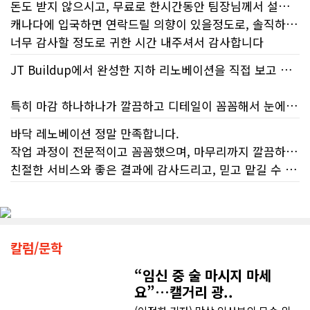
돈도 받지 않으시고, 무료로 한시간동안 팀장님께서 설명해주시고 상담해주셨어요!
하는 시민들에게 이러한 행정 공백은
캐나다에 입국하면 연락드릴 의향이 있을정도로, 솔직하게 많은 얘길 해주신 것 같습니다!
단순한 불편을 넘어 큰 좌절감을 안겨
너무 감사할 정도로 귀한 시간 내주셔서 감사합니다
주고 있다.17%에 불과한 정답률, 맹
신이 부른 참담한 결과가장 충격적인
JT Buildup에서 완성한 지하 리노베이션을 직접 보고 정말 완전 감동 깊었습니다. 단순히 공간을 새롭게 바꾼 정도가 아니라, 공간의 활용도와 전체적인 분위기까지 세심하게 고려해서 완전히 4성급 호텔 버금가는 새로운 공간으로 만들어 놓았더라고요.
대목은 국세청 상담원이 제공하는 정
보의 질적 저하다. 캐런 호건(Karen
Hogan) 연방 감사원장의 최신 보고서
특히 마감 하나하나가 깔끔하고 디테일이 꼼꼼해서 눈에 보이는 부분뿐만 아니라 보이지 않는 부분까지 신경 써서 시공해거 100프로 신뢰가 느껴졌습니다. 전체적인 완성도도 기대 이상이었고, 정말 놀라웠어요.
에 따르면, 2025년 2월부터 5월 사이
진행된 테스트에서 개인 세무 관련 일
바닥 레노베이션 정말 만족합니다.
반 질문에 대해 상담원이 올바른 답변
리노베이션은 정말 믿을 만한 업체에 맡겨야 해요. JT Buildup이라면 믿고 맡길 수 있겠다는 생각이 들었습니다. 집 리노베이션이나 지하 공간 공사를 계획하고 계신 분들께 자신 있게 추천하고 싶습니다.
작업 과정이 전문적이고 꼼꼼했으며, 마무리까지 깔끔하게 해주셨습니다.
을 제공한 비율은 고작 17%에 불과했
다. 문제는 국세청의 잘못된 안내를 믿
친절한 서비스와 좋은 결과에 감사드리고, 믿고 맡길 수 있는 업체라 추천합니다.
고 따랐다가 피해를 보더라도, 그 책임
은 고스란히 납세자가 져야 한다는 점
이다. 조세 전문 변호사 데이비드 로트
플라이쉬(David Rotfleisch)는 언론
인터뷰를 통해 "소득세법상 정확한 세
칼럼/문학
금 신고의 책임은 전적으로 납세자에
게 있으며, 오류가 잦은 국세청 일반 상
“임신 중 술 마시지 마세
담 라인에 의존해서는 안 된다"라고 강
요”…캘거리 광..
하게 경고했다. 만약 상담원의 잘못된
조언을 믿고 세금을 누락했다면, 납세