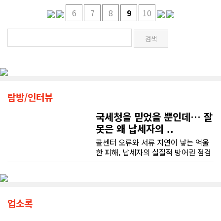
6
7
8
9
10
탐방/인터뷰
국세청을 믿었을 뿐인데… 잘
못은 왜 납세자의 ..
콜센터 오류와 서류 지연이 낳는 억울
한 피해, 납세자의 실질적 방어권 점검
(이은정 기자) 최근 연방 감사원
(Auditor General)과 납세자 옴부즈
맨(Taxpayers' Ombudsperson)이
연달아 발표한 보고서는 캐나다 국세
청(CRA)의 민원 대응 시스템이 사실상
업소록
마비 상태에 이르렀음을 여실히 보여
준다. 성실하게 납세의무를 다하고자