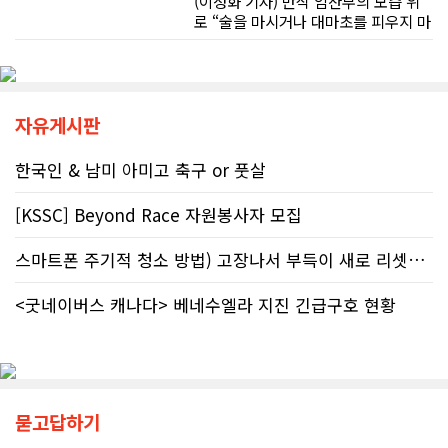
(이정화 기자) 만삭 임산부의 모습 위
자가 고의로 탈세를 저지른 것(중과실
로 “술을 마시거나 대마초를 피우지 마
50% 페널티)으로 간주되지는 않더라
세요”라는 문구가 등장한다. 캘거리 곳
도 미납된 세금 원금은 여전히 납부해
곳에서 접할 수 있는 정부 공익광고다.
야 한다. 국가 기관의 말을 믿은 소시민
한국인 시각에서는 “왜 이런 당연한 내
이 온전한 법의 보호를 받지 못하는 현
용을 세금까지 들여 광고할까”라는 의
실은국가 행정에 대한 근본적인 회의
문이 들 수 있다. 하지만 반복되는 이
자유게시판
감을 불러일으킨다. 서류 처리에만 10
메시지 뒤에는 앨버타가 오랫동안 대
개월, 고장 난 행정 시계와 억울한 페널
응해온 태아알코올증후군(FASD) 문제
한국인 & 남미 아미고 축구 or 풋살
티부정확한 안내뿐만 아니라 기약 없
가 자리하고 있다.■ 자폐증보다 흔한
는 업무 지연 현상도 시민들의 숨통을
앨버타 고질병 'FASD' 20만 추정현재
조이는 요인이다. 최근 CBC 뉴스에 보
[KSSC] Beyond Race 자원봉사자 모집
캐나다 전체 인구의 약 4%가 FASD를
도된 노바스코샤주의 납세자 빌 비송
겪고 있다. 이 중 앨버타 내 환자 규모
(Bill Bisson) 사례는 우리의 현실과
스마트폰 주기적 청소 방법) 고장나서 부득이 새로 리셋했어요. 3일..
만 약 20만 명에 달하는 것으로 추정된
맞닿아 있다. 국세청은 그의 2023년도
다. 이는 주내 자폐증과 뇌성마비, 다운
세금 평가 과정에서 소득 명세서를 중
증후군 환자를 모두 합친 것보다 많은
<굿네이버스 캐나다> 베네수엘라 지진 긴급구호 현황
복으로 계산하는 명백한 행정 오류를
수치다. 전문가들은 FASD가 유행병
저질렀고, 그 결과 그에게 3,471달러
수준으로 확산했지만 사회적 인프라가
의 억울한 페널티가 부과되었다. 그의
턱없이 부족하다고 지적한다FASD 증
회계사는 즉각 국세청에 정정 및 페널
가세는 일상적 음주 문화와 연관이 있
티 면제 요청을 접수했지만, 국세청의
다. 캐나다 보건부에 따르면 현지 임신
공식 처리 목표인 6개월을 훌쩍 넘긴
묻고답하기
의 50~60%가 계획되지 않은 상태에
채 10개월째 아무런 조치도 취해지지
서 이뤄지기 때문에 임신 사실을 인지