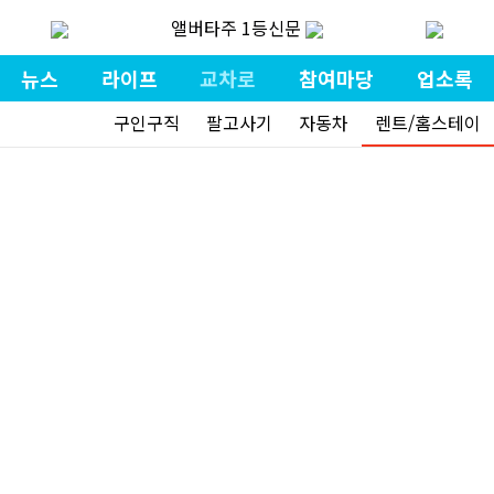
앨버타주 1등신문
뉴스
라이프
교차로
참여마당
업소록
구인구직
팔고사기
자동차
렌트/홈스테이