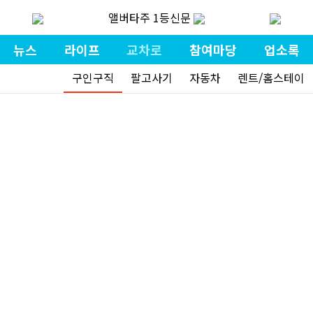
앨버타주 1등신문
뉴스
라이프
교차로
참여마당
업소록
구인구직
팔고사기
자동차
렌트/홈스테이