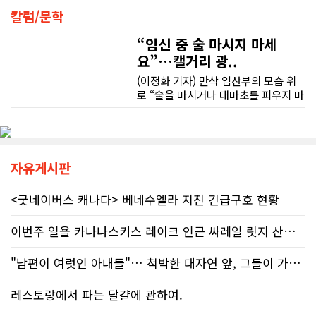
담 라인에 의존해서는 안 된다"라고 강
베이스먼트 개발을 고민하시는 분들께 B&A를 자신 있게 추천드립니다.
칼럼/문학
하게 경고했다. 만약 상담원의 잘못된
조언을 믿고 세금을 누락했다면, 납세
“임신 중 술 마시지 마세
자가 고의로 탈세를 저지른 것(중과실
요”…캘거리 광..
50% 페널티)으로 간주되지는 않더라
도 미납된 세금 원금은 여전히 납부해
(이정화 기자) 만삭 임산부의 모습 위
야 한다. 국가 기관의 말을 믿은 소시민
로 “술을 마시거나 대마초를 피우지 마
이 온전한 법의 보호를 받지 못하는 현
세요”라는 문구가 등장한다. 캘거리 곳
실은국가 행정에 대한 근본적인 회의
곳에서 접할 수 있는 정부 공익광고다.
감을 불러일으킨다. 서류 처리에만 10
한국인 시각에서는 “왜 이런 당연한 내
개월, 고장 난 행정 시계와 억울한 페널
용을 세금까지 들여 광고할까”라는 의
티부정확한 안내뿐만 아니라 기약 없
문이 들 수 있다. 하지만 반복되는 이
자유게시판
는 업무 지연 현상도 시민들의 숨통을
메시지 뒤에는 앨버타가 오랫동안 대
조이는 요인이다. 최근 CBC 뉴스에 보
응해온 태아알코올증후군(FASD) 문제
<굿네이버스 캐나다> 베네수엘라 지진 긴급구호 현황
도된 노바스코샤주의 납세자 빌 비송
가 자리하고 있다.■ 자폐증보다 흔한
(Bill Bisson) 사례는 우리의 현실과
앨버타 고질병 'FASD' 20만 추정현재
이번주 일욜 카나나스키스 레이크 인근 싸레일 릿지 산행 하실분
맞닿아 있다. 국세청은 그의 2023년도
캐나다 전체 인구의 약 4%가 FASD를
세금 평가 과정에서 소득 명세서를 중
겪고 있다. 이 중 앨버타 내 환자 규모
복으로 계산하는 명백한 행정 오류를
"남편이 여럿인 아내들"… 척박한 대자연 앞, 그들이 가족을 지켜낸 기..
만 약 20만 명에 달하는 것으로 추정된
저질렀고, 그 결과 그에게 3,471달러
다. 이는 주내 자폐증과 뇌성마비, 다운
의 억울한 페널티가 부과되었다. 그의
증후군 환자를 모두 합친 것보다 많은
레스토랑에서 파는 달걀에 관하여.
회계사는 즉각 국세청에 정정 및 페널
수치다. 전문가들은 FASD가 유행병