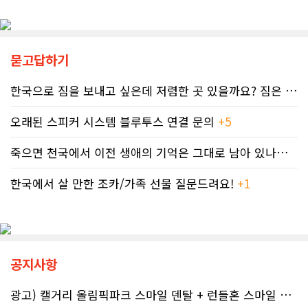
티 면제 요청을 접수했지만, 국세청의
수준으로 확산했지만 사회적 인프라가
공식 처리 목표인 6개월을 훌쩍 넘긴
턱없이 부족하다고 지적한다FASD 증
채 10개월째 아무런 조치도 취해지지
가세는 일상적 음주 문화와 연관이 있
않고 있다. 그 사이 억울하게 부과된 페
다. 캐나다 보건부에 따르면 현지 임신
널티는 눈덩이처럼 이자가 붙어 3,836
묻고답하기
의 50~60%가 계획되지 않은 상태에
달러로 불어났다. 이처럼 명백한 국세
서 이뤄지기 때문에 임신 사실을 인지
청의 실수 앞에서도 서류 처리를 마냥
하기 전인 극초기에 태아가 알코올에
한국으로 짐을 보내고 싶은데 저렴한 곳 있을까요? 짐은 큰 박스 2-3..
기다리며 불안감에 시달려야 하는 납
노출되기 쉽다.북미 임산부의 15.2%
세자들의 속은 까맣게 타들어 간다. 철
가 최근 30일 이내(6월 기준) 음주 경
오래된 스피커 시스템 블루투스 연결 문의
+5
저한 기록과 전문가 교차 검증이 필수
험이 있었다. 이 중 4.9%는 폭음한 것
인 시대이러한 국가 조세 시스템의 난
으로 조사됐다. 영국 브리스톨 의과대
죽으면 천국에서 이전 생애의 기억은 그대로 남아 있나요? 아니면 사라지..
맥상 속에서 납세자들이 스스로를 보
학 연구진도 태아기 알코올 노출과 청
호할 수 있는 방어권은 무엇일까. 세무
소년기 위험 행동의 연관성을 지적했
전문가들은 국세청과 통화할 때 반드
한국에서 살 만한 조카/가족 선물 질문드려요!
+1
다.이에 따라 앨버타 보건당국은 임신
시 상담원의 ID 번호, 통화 날짜 및 시
기간 9개월 동안 금주를 유지하자는
간, 그리고 대화의 상세 내용을 꼼꼼하
'Dry9' 캠페인을 꾸준히 진행하고 있
게 기록해 둘 것을 강력히 권고한다. 추
다. 매년 9월 FASD 인식의 달에는 캘
후 억울한 벌금이나 이자 면제를 국세
거리 타워를 붉은빛으로 밝히는 등 대
청에 요청(Taxpayer relief
중 인식 개선 활동도 이어진다.■ "파
공지사항
mechanism)할 때 이 구체적인 기록
티인데 한 잔쯤"…보건계 "소량 노출
만이 유일한 방패막이가 되기 때문이
도 치명적"반면 앨버타주의 주류 및 대
다. 세금 납부는 앨버타에 뿌리내린 시
마초 관련 제도는 접근성을 높이는 방
광고) 캘거리 올림픽파크 스마일 덴탈 + 런들혼 스마일 덴탈..
민들의 당연한 의무이지만, 정확한 가
향으로 움직이고 있다. 주정부는 규제