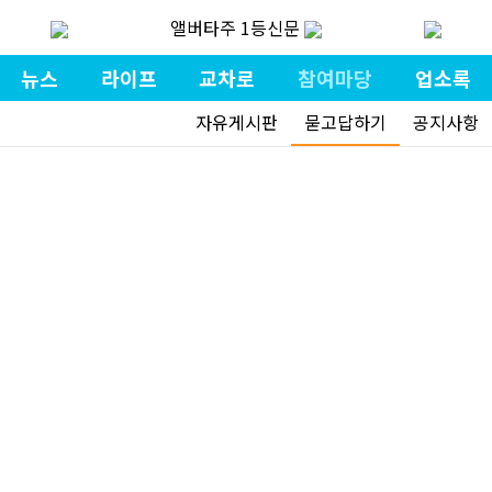
앨버타주 1등신문
뉴스
라이프
교차로
참여마당
업소록
자유게시판
묻고답하기
공지사항