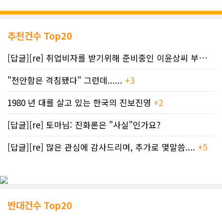
추천건수 Top20
[답글][re] 취업비자를 받기위해 준비중인 이윤상씨 부부께 드리는 편지
"천안함은 격침됐다" 그런데......
+3
1980 년 대를 살고 있는 한국의 진보진영
+2
[답글][re] 토마님: 진화론은 "사실"인가요?
[답글][re] 많은 관심에 감사드리며, 추가로 몇말씀....
+5
반대건수 Top20