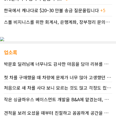
한국에서 캐나다로 $20~30 만불 송금 질문올립니다
+5
스몰 비지니스를 위한 회계사, 은행계좌, 장부정리 문의드립니다.
업소록
박문호 딜러님께 너무나도 감사한 마음을 담아 리뷰를 남깁니다.
첫 차를 구매했을 때 차량에 문제가 너무 많아 고생했던 경험이 있어서, 이번에는 정말 신중하게 고민하고 꼼꼼하게 알아본 후 차를 구매하고 싶었습니다. 그러던 중 사우스포인트의 박문호 딜러님을 만나면서 그동안의 고민이 모두 해결되었습니다.
처음으로 새 차를 사다 보니 모르는 것도 많고 걱정도 컸는데 박문호 딜러님 덕분에 전 과정이 너무나 편안하고 만족스러웠습니다! 상담하는 내내 꼼꼼하게 설명해 주신 것은 물론, 복잡한 서류 절차와 차량 옵션 체크까지 세심하게 챙겨주셔서 마음이 정말 든든했습니다. 차량 출고 날에도 긴 시간 할애해 가며 기능을 친절하게 하나하나 설명해 주셔서 큰 도움이 되었는데요, 특히 정비사 출신이셔서 그런지 디테일한 부분까지 전문적으로 말씀해 주셔서 신뢰가 팍팍 갔습니다 ?? 다른분 리뷰에도 있지만 마지막에 "진짜 서비스는 이제부터 시작"이라는 진심어린 말씀에는 깊은 감동을 받았습니다. 앞으로 주변에 차 구매하려는 분이 있다면 무조건 박문호 딜러님 강력 추천입니다! 신경 써주셔서 진심으로 감사드리며, 늘 건강하시고 번창하시길 바랍니다 :)
처음 차량을 선택하는 과정부터 저에게 맞는 차량을 추천해 주셨고, 그 차량의 장단점과 다양한 기능까지 하나하나 자세하게 설명해 주셔서 큰 도움이 되었습니다. 원래는 새 차를 받기까지 4~5개월 정도 기다려야 한다고 들었는데, 딜러님의 노력 덕분에 한 달 만에 차량을 받을 수 있었습니다.
작은 싱글하우스 베이스먼트 개발을 B&A에 맡겼는데, 처음부터 끝까지 정말 만족스러운 경험이었습니다.
차량을 인수하는 날에도 시간이 오래 걸렸음에도 불구하고 모든 기능을 하나씩 직접 설명해 주시고, 앞으로 차량을 관리하면서 꼭 확인해야 할 부분과 유용한 팁까지 꼼꼼하게 알려주셨습니다. 차에 대해 잘 모르는 저에게는 정말 큰 도움이 되었습니다.
견적을 보러 오셨을 때부터 친절하고 꼼꼼하게 공간을 확인해 주셨고, 여러 옵션이 포함된 견적 금액도 다른 업체들과 비교했을 때 매우 합리적이었습니다.