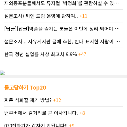
재외동포분들께서도 뮤지컬 '박정희'를 관람하실 수 있도록 노력하겠습니..
설문조사) 씨엔 드림 운영에 관하여..
+11
[답글][답글]악플을 즐기는 분들은 이번에 정리 되어야 합니다.
설문조사... 자유게시판 글에 추천, 반대 표시한 사람이 누구인지 명단..
한국 청년 실업률 사상 최고치 9.9%
+47
묻고답하기 Top20
찌든 석회질 제거 방법?
+12
밴쿠버에서 캘거리로 곧 이사갑니다.
+8
070전화기가 갑자기 안됩니다!!
+9