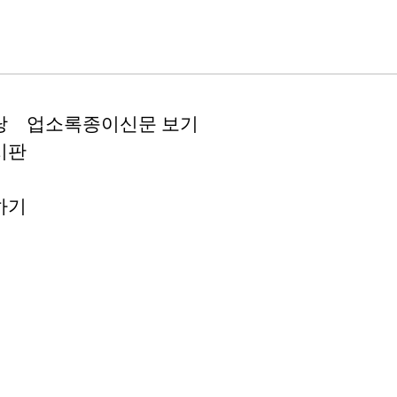
당
업소록
종이신문 보기
시판
하기