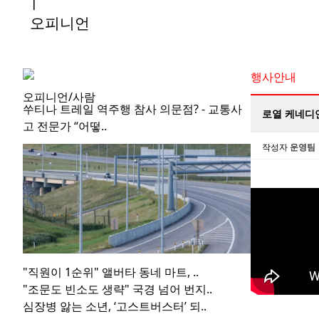
|
오피니언
행사안내
오피니언/사람
쑤티나 트레일 역주행 참사 의문점? - 교통사
로열 케네디언
고 전문가 “어떻..
작성자
운영팀
"직원이 1순위" 앨버타 동네 마트, ..
"조문도 빈소도 생략" 국경 넘어 번지..
심장병 앓는 소년, ‘고스트버스터’ 되..