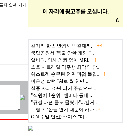
들과 함께 가기
최근 인기기사
캘거리 한인 안경사 박길재씨, ..
+3
국립공원서 ‘목줄 안한 개와 따..
앨버타, 의사 의뢰 없이 MRI..
+1
스토니 트레일 역주행 최악의 참..
웨스트젯 승무원 전면 파업 돌입..
+1
이은정 칼럼 "AI로 월 천만 ..
실종 자폐 소년 파커 주검으로 ..
"직원이 1순위" 앨버타 동네 ..
"규정 바뀐 줄도 몰랐다"…캘거..
트럼프 "산불 연기 때문에 캐나..
+1
(CN 주말 단신) 스미스 “미..