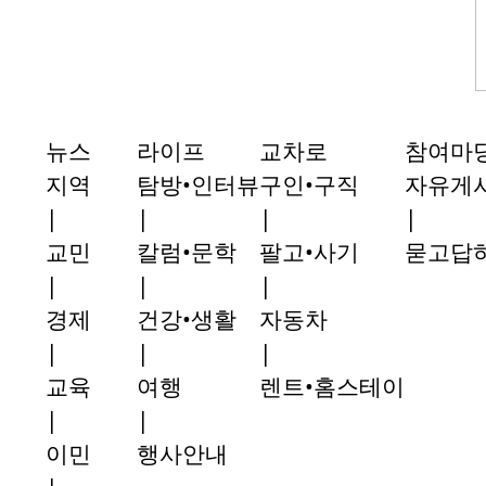
뉴스
라이프
교차로
참여마
지역
탐방•인터뷰
구인•구직
자유게
|
|
|
|
교민
칼럼•문학
팔고•사기
묻고답
|
|
|
경제
건강•생활
자동차
|
|
|
교육
여행
렌트•홈스테이
|
|
이민
행사안내