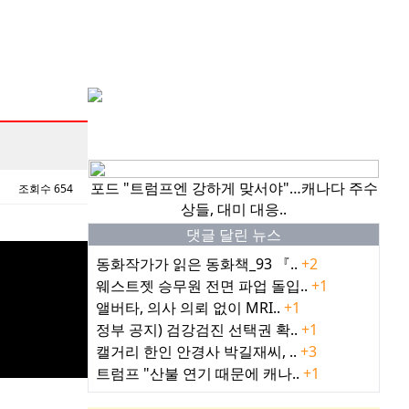
핫이슈
포드 "트럼프엔 강하게 맞서야"…캐나다 주수
조회수 654
상들, 대미 대응..
댓글 달린 뉴스
동화작가가 읽은 동화책_93 『..
+2
웨스트젯 승무원 전면 파업 돌입..
+1
앨버타, 의사 의뢰 없이 MRI..
+1
정부 공지) 검강검진 선택권 확..
+1
캘거리 한인 안경사 박길재씨, ..
+3
트럼프 "산불 연기 때문에 캐나..
+1