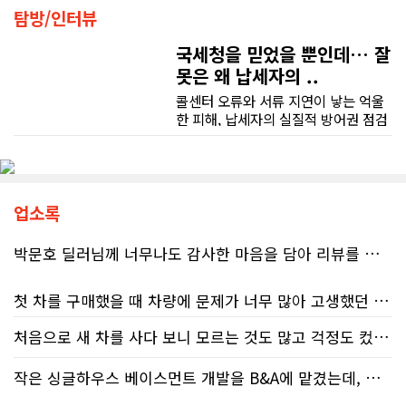
탐방/인터뷰
국세청을 믿었을 뿐인데… 잘
못은 왜 납세자의 ..
콜센터 오류와 서류 지연이 낳는 억울
한 피해, 납세자의 실질적 방어권 점검
(이은정 기자) 최근 연방 감사원
(Auditor General)과 납세자 옴부즈
맨(Taxpayers' Ombudsperson)이
연달아 발표한 보고서는 캐나다 국세
청(CRA)의 민원 대응 시스템이 사실상
업소록
마비 상태에 이르렀음을 여실히 보여
준다. 성실하게 납세의무를 다하고자
박문호 딜러님께 너무나도 감사한 마음을 담아 리뷰를 남깁니다.
하는 시민들에게 이러한 행정 공백은
단순한 불편을 넘어 큰 좌절감을 안겨
첫 차를 구매했을 때 차량에 문제가 너무 많아 고생했던 경험이 있어서, 이번에는 정말 신중하게 고민하고 꼼꼼하게 알아본 후 차를 구매하고 싶었습니다. 그러던 중 사우스포인트의 박문호 딜러님을 만나면서 그동안의 고민이 모두 해결되었습니다.
주고 있다.17%에 불과한 정답률, 맹
신이 부른 참담한 결과가장 충격적인
처음으로 새 차를 사다 보니 모르는 것도 많고 걱정도 컸는데 박문호 딜러님 덕분에 전 과정이 너무나 편안하고 만족스러웠습니다! 상담하는 내내 꼼꼼하게 설명해 주신 것은 물론, 복잡한 서류 절차와 차량 옵션 체크까지 세심하게 챙겨주셔서 마음이 정말 든든했습니다. 차량 출고 날에도 긴 시간 할애해 가며 기능을 친절하게 하나하나 설명해 주셔서 큰 도움이 되었는데요, 특히 정비사 출신이셔서 그런지 디테일한 부분까지 전문적으로 말씀해 주셔서 신뢰가 팍팍 갔습니다 ?? 다른분 리뷰에도 있지만 마지막에 "진짜 서비스는 이제부터 시작"이라는 진심어린 말씀에는 깊은 감동을 받았습니다. 앞으로 주변에 차 구매하려는 분이 있다면 무조건 박문호 딜러님 강력 추천입니다! 신경 써주셔서 진심으로 감사드리며, 늘 건강하시고 번창하시길 바랍니다 :)
대목은 국세청 상담원이 제공하는 정
처음 차량을 선택하는 과정부터 저에게 맞는 차량을 추천해 주셨고, 그 차량의 장단점과 다양한 기능까지 하나하나 자세하게 설명해 주셔서 큰 도움이 되었습니다. 원래는 새 차를 받기까지 4~5개월 정도 기다려야 한다고 들었는데, 딜러님의 노력 덕분에 한 달 만에 차량을 받을 수 있었습니다.
보의 질적 저하다. 캐런 호건(Karen
Hogan) 연방 감사원장의 최신 보고서
작은 싱글하우스 베이스먼트 개발을 B&A에 맡겼는데, 처음부터 끝까지 정말 만족스러운 경험이었습니다.
에 따르면, 2025년 2월부터 5월 사이
차량을 인수하는 날에도 시간이 오래 걸렸음에도 불구하고 모든 기능을 하나씩 직접 설명해 주시고, 앞으로 차량을 관리하면서 꼭 확인해야 할 부분과 유용한 팁까지 꼼꼼하게 알려주셨습니다. 차에 대해 잘 모르는 저에게는 정말 큰 도움이 되었습니다.