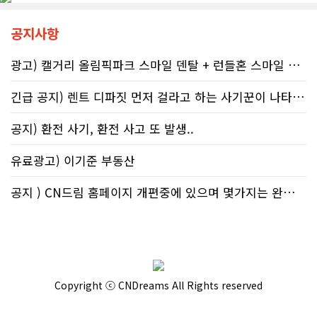
호할 수 있는 방어권은 무엇일까. 세무
거리 타워를 붉은빛으로 밝히는 등 대
전문가들은 국세청과 통화할 때 반드
중 인식 개선 활동도 이어진다.■ "파
공지사항
시 상담원의 ID 번호, 통화 날짜 및 시
티인데 한 잔쯤"…보건계 "소량 노출
간, 그리고 대화의 상세 내용을 꼼꼼하
도 치명적"반면 앨버타주의 주류 및 대
게 기록해 둘 것을 강력히 권고한다. 추
마초 관련 제도는 접근성을 높이는 방
광고) 캘거리 올림픽파크 스마일 덴탈 + 런들혼 스마일 덴탈..
후 억울한 벌금이나 이자 면제를 국세
향으로 움직이고 있다. 주정부는 규제
청에 요청(Taxpayer relief
완화를 이유로 주류 판매 시작 시간을
긴급 공지) 렌트 디파짓 먼저 걸라고 하는 사기꾼이 나타났어요 절대 주..
mechanism)할 때 이 구체적인 기록
오전 6시로 앞당겼고, 대마초 농가 직
만이 유일한 방패막이가 되기 때문이
거래 제도인 '팜게이트(Farm-
공지) 환전 사기, 환전 사고 또 발생..
다. 세금 납부는 앨버타에 뿌리내린 시
gate)'를 도입해 구매 문턱을 낮췄다.
민들의 당연한 의무이지만, 정확한 가
여기에 대마초 합법화가 장기화되면서
유료광고) 이기준 부동산
이드라인을 제시하는 것은 국가의 기
젊은 임산부들 사이에서는 대마초를
본 역할이다. 무너진 행정 시스템이 정
태아에게 유해한 약물이 아닌, 입덧과
상화되기 전까지, 맹목적인 신뢰를 거
불안을 달래주는 ‘천연 허브’ 정도로 가
공지 ) CN드림 홈페이지 개편중에 있으며 몇가지는 완료했습니다.
두고 회계 전문가의 교차 검증을 통해
볍게 인지하는 정서가 확산하고 있다
스스로 자구책을 마련해야 할 것이다.
는 분석도 나온다.이러한 인식 차이는
현지 온라인 공간에서도 확인된다. 최
근 레딧 캘거리 채널에는 "임신 중 가
벼운 음주는 태아에게 무해하고 오히
려 엄마의 스트레스를 조절하는 데 도
Copyright ⓒ CNDreams All Rights reserved
움이 된다"는 일부 영미권 서적의 주장
을 인용하며 음주를 정당화하려는 예