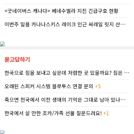
는 업무 지연 현상도 시민들의 숨통을
겪고 있다. 이 중 앨버타 내 환자 규모
<굿네이버스 캐나다> 베네수엘라 지진 긴급구호 현황
조이는 요인이다. 최근 CBC 뉴스에 보
만 약 20만 명에 달하는 것으로 추정된
도된 노바스코샤주의 납세자 빌 비송
다. 이는 주내 자폐증과 뇌성마비, 다운
(Bill Bisson) 사례는 우리의 현실과
증후군 환자를 모두 합친 것보다 많은
이번주 일욜 카나나스키스 레이크 인근 싸레일 릿지 산행 하실분
맞닿아 있다. 국세청은 그의 2023년도
수치다. 전문가들은 FASD가 유행병
세금 평가 과정에서 소득 명세서를 중
수준으로 확산했지만 사회적 인프라가
복으로 계산하는 명백한 행정 오류를
턱없이 부족하다고 지적한다FASD 증
저질렀고, 그 결과 그에게 3,471달러
가세는 일상적 음주 문화와 연관이 있
의 억울한 페널티가 부과되었다. 그의
다. 캐나다 보건부에 따르면 현지 임신
묻고답하기
회계사는 즉각 국세청에 정정 및 페널
의 50~60%가 계획되지 않은 상태에
티 면제 요청을 접수했지만, 국세청의
서 이뤄지기 때문에 임신 사실을 인지
공식 처리 목표인 6개월을 훌쩍 넘긴
하기 전인 극초기에 태아가 알코올에
한국으로 짐을 보내고 싶은데 저렴한 곳 있을까요? 짐은 큰 박스 2-3..
채 10개월째 아무런 조치도 취해지지
노출되기 쉽다.북미 임산부의 15.2%
않고 있다. 그 사이 억울하게 부과된 페
가 최근 30일 이내(6월 기준) 음주 경
오래된 스피커 시스템 블루투스 연결 문의
+5
널티는 눈덩이처럼 이자가 붙어 3,836
험이 있었다. 이 중 4.9%는 폭음한 것
달러로 불어났다. 이처럼 명백한 국세
으로 조사됐다. 영국 브리스톨 의과대
죽으면 천국에서 이전 생애의 기억은 그대로 남아 있나요? 아니면 사라지..
청의 실수 앞에서도 서류 처리를 마냥
학 연구진도 태아기 알코올 노출과 청
기다리며 불안감에 시달려야 하는 납
소년기 위험 행동의 연관성을 지적했
세자들의 속은 까맣게 타들어 간다. 철
한국에서 살 만한 조카/가족 선물 질문드려요!
+1
다.이에 따라 앨버타 보건당국은 임신
저한 기록과 전문가 교차 검증이 필수
기간 9개월 동안 금주를 유지하자는
인 시대이러한 국가 조세 시스템의 난
'Dry9' 캠페인을 꾸준히 진행하고 있
맥상 속에서 납세자들이 스스로를 보
다. 매년 9월 FASD 인식의 달에는 캘