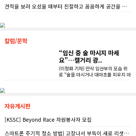
진행된 테스트에서 개인 세무 관련 일
견적을 보러 오셨을 때부터 친절하고 꼼꼼하게 공간을 확인해 주셨고, 여러 옵션이 포함된 견적 금액도 다른 업체들과 비교했을 때 매우 합리적이었습니다.
반 질문에 대해 상담원이 올바른 답변
또한 기존 차량을 개인 거래로 판매해야 했는데, 처음 해보는 일이라 어떻게 진행해야 할지 막막했습니다. 사실 차량 판매와는 직접 관련이 없는 부분임에도 불구하고, 제 질문 하나하나에 친절하게 답해 주시며 마치 본인의 일처럼 적극적으로 도와주셨습니다. 덕분에 개인 거래도 무사히 마칠 수 있었습니다.
을 제공한 비율은 고작 17%에 불과했
다. 문제는 국세청의 잘못된 안내를 믿
저희 집은 사이드 도어가 없어 작업하시기 불편하셨을 텐데도 항상 밝은 모습으로 오셔서 성실하게 작업해 주셨습니다. 공사 중에도 진행 상황과 앞으로의 작업 계획을 수시로 자세히 설명해 주셔서 믿고 맡길 수 있었고, 세심한 소통에 큰 만족을 느꼈습니다.
고 따랐다가 피해를 보더라도, 그 책임
그동안 만났던 딜러분들은 차량을 판매하는 데 집중하시는 경우가 많았는데, 박문호 딜러님은 고객의 입장에서 무엇이 가장 좋은 선택인지 먼저 생각해 주셨습니다. 마치 가족을 대하듯 작은 부분까지 세심하게 챙겨 주시는 모습에 큰 감동을 받았습니다.
은 고스란히 납세자가 져야 한다는 점
공사가 끝난 후에는 마무리 점검까지 꼼꼼하게 진행해 주시는 모습에서 전문성과 책임감을 느낄 수 있었습니다.
이다. 조세 전문 변호사 데이비드 로트
칼럼/문학
좋은 차를 구매할 수 있도록 끝까지 최선을 다해 주시고, 늘 친절하고 세심하게 도와주신 박문호 딜러님께 진심으로 감사드립니다. 주변에 차량 구매를 고민하는 분이 있다면 자신 있게 추천드리고 싶은 최고의 딜러님입니다.
플라이쉬(David Rotfleisch)는 언론
인터뷰를 통해 "소득세법상 정확한 세
“임신 중 술 마시지 마세
무엇보다 작은 베이스먼트 공간을 밝고 깔끔하면서도 가족 모두가 편하게 사용할 수 있는 공간으로 완성해 주셔서 정말 만족합니다. 특히 아이들과 함께 즐겁게 시간을 보낼 수 있는 공간이 되어 더욱 뜻깊습니다.
금 신고의 책임은 전적으로 납세자에
요”…캘거리 광..
게 있으며, 오류가 잦은 국세청 일반 상
담 라인에 의존해서는 안 된다"라고 강
(이정화 기자) 만삭 임산부의 모습 위
베이스먼트 개발을 고민하시는 분들께 B&A를 자신 있게 추천드립니다.
하게 경고했다. 만약 상담원의 잘못된
로 “술을 마시거나 대마초를 피우지 마
조언을 믿고 세금을 누락했다면, 납세
세요”라는 문구가 등장한다. 캘거리 곳
자가 고의로 탈세를 저지른 것(중과실
곳에서 접할 수 있는 정부 공익광고다.
50% 페널티)으로 간주되지는 않더라
한국인 시각에서는 “왜 이런 당연한 내
도 미납된 세금 원금은 여전히 납부해
용을 세금까지 들여 광고할까”라는 의
야 한다. 국가 기관의 말을 믿은 소시민
문이 들 수 있다. 하지만 반복되는 이
자유게시판
이 온전한 법의 보호를 받지 못하는 현
메시지 뒤에는 앨버타가 오랫동안 대
실은국가 행정에 대한 근본적인 회의
응해온 태아알코올증후군(FASD) 문제
[KSSC] Beyond Race 자원봉사자 모집
감을 불러일으킨다. 서류 처리에만 10
가 자리하고 있다.■ 자폐증보다 흔한
개월, 고장 난 행정 시계와 억울한 페널
앨버타 고질병 'FASD' 20만 추정현재
스마트폰 주기적 청소 방법) 고장나서 부득이 새로 리셋했어요. 3일..
티부정확한 안내뿐만 아니라 기약 없
캐나다 전체 인구의 약 4%가 FASD를