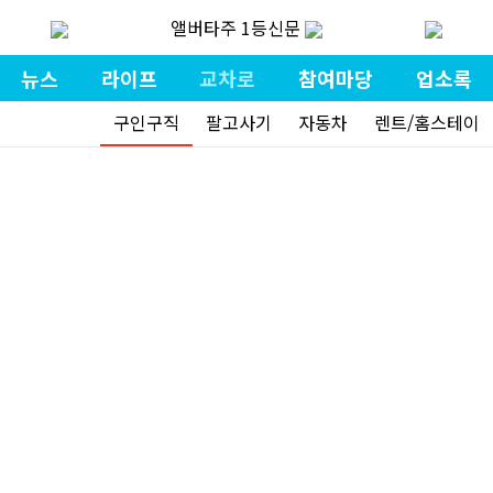
앨버타주 1등신문
뉴스
라이프
교차로
참여마당
업소록
구인구직
팔고사기
자동차
렌트/홈스테이