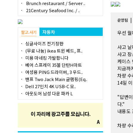
Brunch restaurant / Server ..
21Century Seafood Inc. / ..
운영팀
자동차
팔고.사기
우선 월
싱글사이즈 전기장판
사고 날
(무료 나눔) ikea 트윈 베드, 프..
사고 장
미용 마네킹 가발팝니다
케이스 
베어 스프레이 35불 단탄H마트
지금까지
여성용 PING 드라이버, 3 우드..
차량 수
밴프 Two Jack Main 글램핑(Eq..
14일 
Dell 27인치 4K USB-C 모..
아웃도어 남성 다운 파카 L
"답변이 
다."
내용도
차량 수