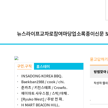
뉴스
라이프
교차로
참여마당
업소록
종이신문 
묻고답하기
구인.구직
홈스테이
방법찾아 
INSADONG KOREA BBQ..
Baekban1988 / cook / chi..
작성자
캘사
준카츠 / 키친스태프 / Crowfo..
에이마트 사우스점 / 스탁/야채 ..
[Ryuko West] / 주방 전 파..
.
H MART BEACON HILL..