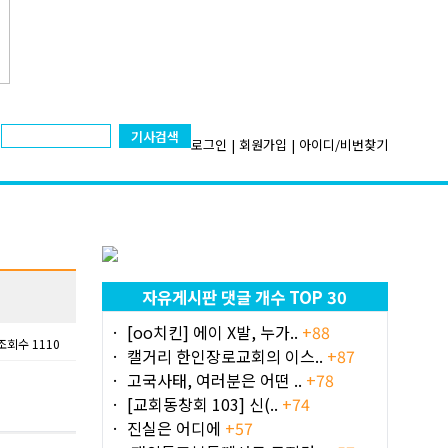
기사검색
로그인
|
회원가입
|
아이디/비번찾기
자유게시판 댓글 개수 TOP 30
[oo치킨] 에이 X발, 누가..
+88
조회수 1110
캘거리 한인장로교회의 이스..
+87
고국사태, 여러분은 어떤 ..
+78
[교회동창회 103] 신(..
+74
진실은 어디에
+57