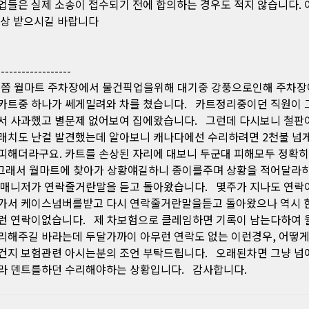
업들은 실제 소송이 접수되기 전에 합의하는 경우도 적지 않습니다. 
보상 받으시길 바랍니다
------------------
쯤 월마트 주차장에서 물건픽업을위해 대기중 강풍으로인해 주차장
카트중 하나가 쎄게밀려와 차를 쳤습니다. 카트정리중이던 직원이
서 사과했고 별문제 없어보여 집에왔습니다. 그런데 다시보니 철판
래치도 난걸 발견했는데 알아보니 캐나다에선 수리하려면 2천불 넘
피해더라구요. 카트를 손상된 자리에 대보니 두군대 피해모두 정확
그래서 월마트에 찾아가 상황얘길하니 종이를주며 상황을 적어달라
 매니저가 연락줄거란말을 듣고 돌아왔습니다. 몇주가 지나도 연락
가서 케이스넘버를받고 다시 연락줄거란말을듣고 돌아왔으나 역시 
런 연락이없습니다. 제 차보험으로 클레임하면 기록이 남는다하여
리해주길 바라는데 두달가까이 아무런 연락도 없는 이런경우, 어떻게
건지 보험관련 아시는분의 조언 부탁드립니다. 오래된차면 그냥 
라 덴트를하던 수리해야하는 상황입니다. 감사합니다.