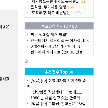
재외동포분들께서도 뮤지컬..
+57
윤석열, 무기사용 명령
+56
'토착왜구'라고 비난받는 ..
+53
묻고답하기 - TOP 90
 내용은
찌든 석회질 제거 방법?
밴쿠버에서 캘거리로 곧 이사갑니다.
070전화기가 갑자기 안됩니다!!
한국에서 캐나다로 $20~30 만불..
추천건수 Top 30
진행하겠
[답글][re] 취업비자를 받기위해 준
비..
"천안함은 격침됐다" 그런데......
1980 년 대를 살고 있는 한국의..
[답글][re] 토마님: 진화론은 "사실..