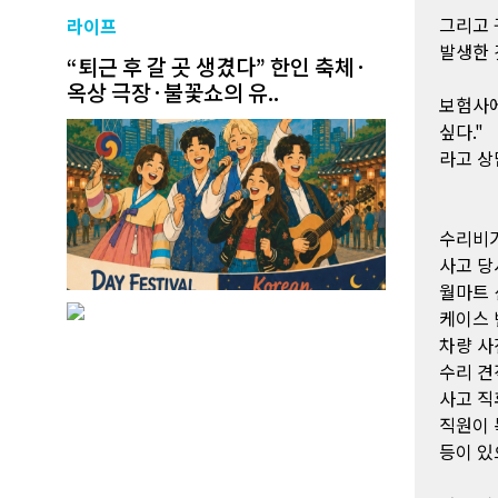
그리고 
라이프
발생한 
“퇴근 후 갈 곳 생겼다” 한인 축체·
옥상 극장·불꽃쇼의 유..
보험사에
싶다."
라고 상
수리비가
사고 당
월마트
케이스 
차량 사
수리 견
사고 직
직원이 
등이 있