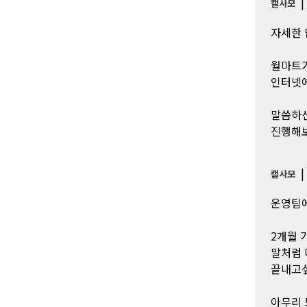
캘사모
자세한 
월마트가
인터넷에
말씀하신
진행해
캘사모
운영팀에
2개월 
말처럼 
끝내고싶
아무리 