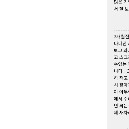
많은 기
서 잘 
--------
2개월전
다니던 
보고 와
고 스크
수있는 
니다. 
히 적고
시 찾아
이 아무
에서 수
면 되는
데 새차