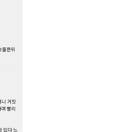
보를한뒤
더니 거짓
하며 빨리
 있다 느