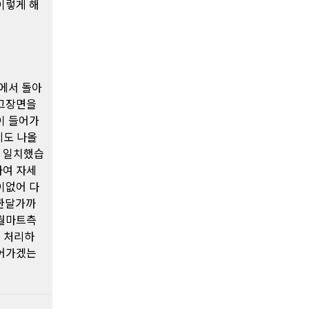
이렇게 해
에서 돌아
 그장면을
이 들어가
게도 나올
히 일치했습
하여 자세
이없어 다
한달가까
 월마트측
 처리하
넘어가겠는