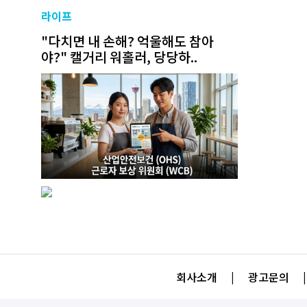
라이프
"다치면 내 손해? 억울해도 참아
야?" 캘거리 워홀러, 당당하..
회사소개
|
광고문의
|