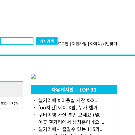
기사검색
로그인
|
회원가입
|
아이디/비번찾기
자유게시판 – TOP 90
캘거리에 X 미용실 사장 XXX..
조회수 579
[oo치킨] 에이 X발, 누가 캘거..
쿠바여행 가실 분만 보세요 (몇..
이곳 캘거리에서 상처뿐이네요. ..
캘거리에서 즐길수 있는 115가..