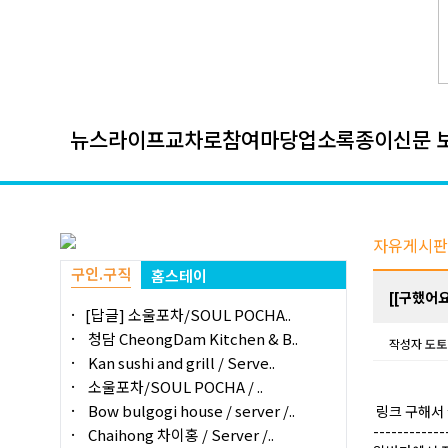
뉴스
라이프
교차로
참여마당
업소록
종이신문 
자유게시판
구인.구직
홈스테이
[[구했어요
[답글] 소울포차/SOUL POCHA..
청담 CheongDam Kitchen & B..
작성자
도토
Kan sushi and grill / Serve..
소울포차/SOUL POCHA / ..
Bow bulgogi house / server /..
링크 구해서 
------------
Chaihong 차이홍 / Server /..