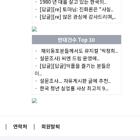
1980 년 대를 살고 있는 한국의..
[답글][re] 토마님: 진화론은 "사실..
[답글][re] 많은 관심에 감사드리며,..
반대건수 Top 30
재외동포분들께서도 뮤지컬 '박정희..
설문조사) 씨엔 드림 운영에..
[답글][답글]악플을 즐기는 분들은
이..
설문조사... 자유게시판 글에 추천..
한국 청년 실업률 사상 최고치 9...
|
연락처
|
회원탈퇴