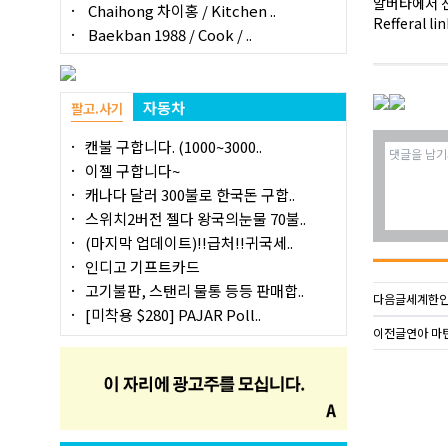
알버타에서 전
Chaihong 차이홍 / Kitchen ..
Refferal
Baekban 1988 / Cook / ..
자동차
팔고.사기
캔불 구합니다. (1000~3000..
이젤 구합니다~
캐나다 달러 300불로 한국돈 구합..
스위치2버전 젤다 왕국의눈물 70불..
(마지막 업데이트)!!급처!!귀국세..
인디고 기프트카드
고기불판, 스탠리 물통 등등 판매합..
다음글
세계한인
[미착용 $280] PAJAR Poll..
이전글
연아 마