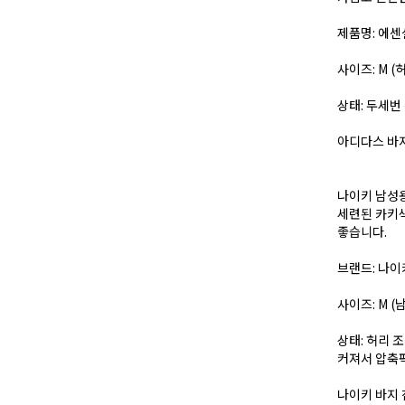
제품명: 에센셜 
사이즈: M (
상태: 두세번
아디다스 바지
나이키 남성용
세련된 카키색
좋습니다.
브랜드: 나이키
사이즈: M (
상태: 허리 
커져서 압축
나이키 바지 