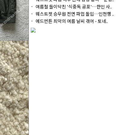
여름철 들이닥친 '식중독 공포'…한인 사..
웨스트젯 승무원 전면 파업 돌입…인천행 ..
에드먼튼 최악의 여름 날씨 겪어 - 토네..