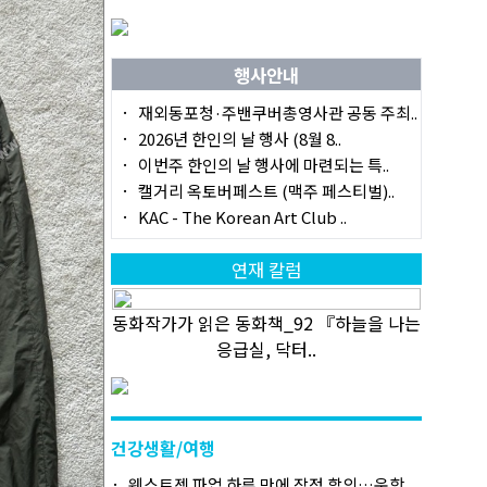
행사안내
재외동포청·주밴쿠버총영사관 공동 주최..
2026년 한인의 날 행사 (8월 8..
이번주 한인의 날 행사에 마련되는 특..
캘거리 옥토버페스트 (맥주 페스티벌)..
KAC - The Korean Art Club ..
연재 칼럼
동화작가가 읽은 동화책_92 『하늘을 나는
응급실, 닥터..
건강생활/여행
웨스트젯 파업 하루 만에 잠정 합의…운항..