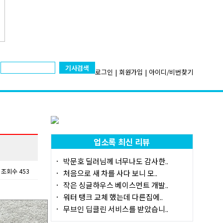
기사검색
로그인
|
회원가입
|
아이디/비번찾기
업소록 최신 리뷰
박문호 딜러님께 너무나도 감사한..
조회수 453
처음으로 새 차를 사다 보니 모..
작은 싱글하우스 베이스먼트 개발..
워터 탱크 교체 했는데 다른집에..
무브인 딥클린 서비스를 받았습니..