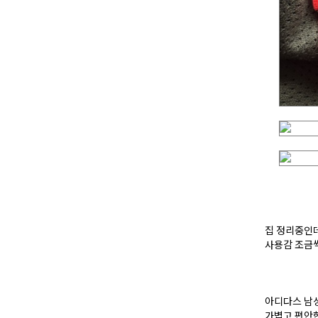
집 정리중인
사용감 조금씩
아디다스 남성
가볍고 편안한