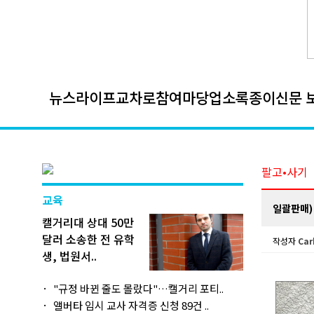
뉴스
라이프
교차로
참여마당
업소록
종이신문 
팔고•사기
교육
일괄판매)
캘거리대 상대 50만
달러 소송한 전 유학
작성자
Car
생, 법원서..
"규정 바뀐 줄도 몰랐다"…캘거리 포티..
앨버타 임시 교사 자격증 신청 89건 ..