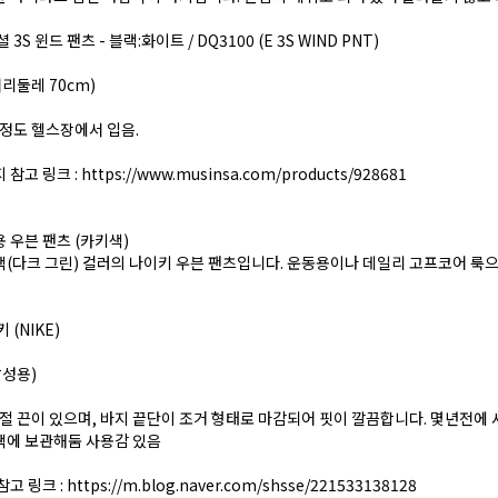
3S 윈드 팬츠 - 블랙:화이트 / DQ3100 (E 3S WIND PNT)
허리둘레 70cm)
 정도 헬스장에서 입음.
 참고 링크 :
https://www.musinsa.com/products/928681
 우븐 팬츠 (카키색)
(다크 그린) 컬러의 나이키 우븐 팬츠입니다. 운동용이나 데일리 고프코어 룩
 (NIKE)
남성용)
조절 끈이 있으며, 바지 끝단이 조거 형태로 마감되어 핏이 깔끔합니다. 몇년전에
팩에 보관해둠 사용감 있음
참고 링크 :
https://m.blog.naver.com/shsse/221533138128