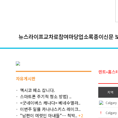
뉴스
라이프
교차로
참여마당
업소록
종이신문 
렌트•홈스
자유게시판
멕시코 페소 삽니다.
지역
스마트폰 주기적 청소 방법) ..
<굿네이버스 캐나다> 베네수엘라..
Calgar
이번주 일욜 카나나스키스 레이크..
Calgar
"남편이 여럿인 아내들"… 척박..
+2