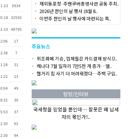
재외동포청·주밴쿠버총영사관 공동 주최..
1-23
5934
2026년 한인의 날 행사 (8월 8..
0-18
32550
이번주 한인의 날 행사에 마련되는 특..
2-10
48795
12:06
17
주요뉴스
12:38
7
위조화폐 기승, 업체들은 카드결제 방식으..
11:28
31
캐나다 7월 일자리 7만5천 개 증가…앨..
캘거리 집 사기 더 어려워졌다…주택 구입..
11:22
23
10:04
49
탐방/인터뷰
08:32
30
국세청을 믿었을 뿐인데… 잘못은 왜 납세
05:53
37
자의 몫인가!..
22:30
92
22:30
94