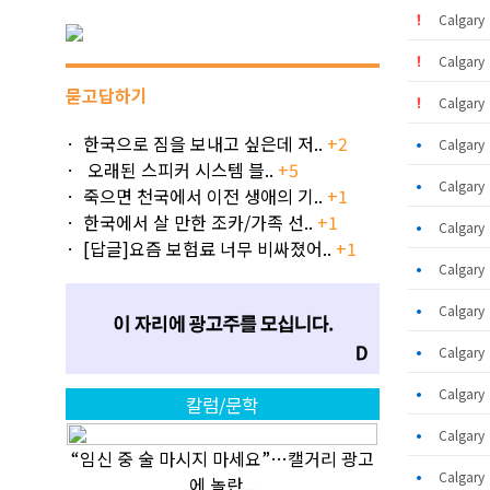
Calgar
Calgar
묻고답하기
Calgar
한국으로 짐을 보내고 싶은데 저..
+2
•
Calgar
오래된 스피커 시스템 블..
+5
•
Calgar
죽으면 천국에서 이전 생애의 기..
+1
한국에서 살 만한 조카/가족 선..
+1
•
Calgar
[답글]요즘 보험료 너무 비싸졌어..
+1
•
Calgar
•
Calgar
•
Calgar
•
Calgar
칼럼/문학
•
Calgar
“임신 중 술 마시지 마세요”…캘거리 광고
•
Calgar
에 놀란 ..