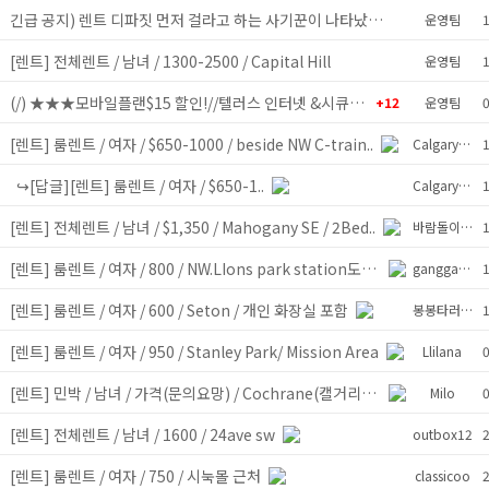
긴급 공지) 렌트 디파짓 먼저 걸라고 하는 사기꾼이 나타났어요 절대 주..
y
운영팀
1
[렌트] 전체렌트 / 남녀 / 1300-2500 / Capital Hill
y
운영팀
1
(/) ★★★모바일플랜$15 할인!//텔러스 인터넷 &시큐리티 최저가 ..
y
+12
운영팀
0
[렌트] 룸렌트 / 여자 / $650-1000 / beside NW C-train..
y
Calgaryrentt
↪[답글][렌트] 룸렌트 / 여자 / $650-1..
y
Calgaryrentt
[렌트] 전체렌트 / 남녀 / $1,350 / Mahogany SE / 2Bed..
y
바람돌이소닉
[렌트] 룸렌트 / 여자 / 800 / NW.LIons park station도보 /..
y
ganggang
[렌트] 룸렌트 / 여자 / 600 / Seton / 개인 화장실 포함
y
봉봉타러가자
[렌트] 룸렌트 / 여자 / 950 / Stanley Park/ Mission Area
y
Llilana
[렌트] 민박 / 남녀 / 가격(문의요망) / Cochrane(캘거리에서 밴프..
y
Milo
[렌트] 전체렌트 / 남녀 / 1600 / 24ave sw
y
outbox12
[렌트] 룸렌트 / 여자 / 750 / 시눅몰 근처
y
classicoo