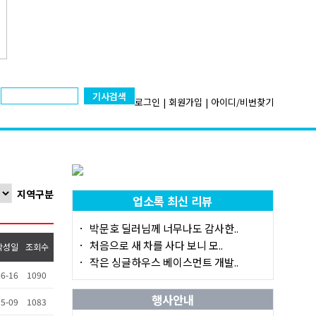
기사검색
로그인
|
회원가입
|
아이디/비번찾기
지역구분
업소록 최신 리뷰
박문호 딜러님께 너무나도 감사한..
처음으로 새 차를 사다 보니 모..
작성일
조회수
작은 싱글하우스 베이스먼트 개발..
6-16
1090
행사안내
5-09
1083