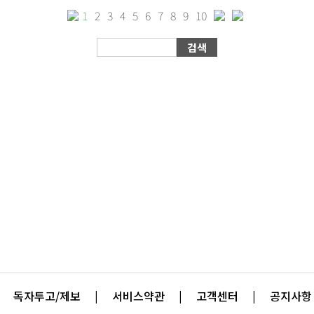
1
2
3
4
5
6
7
8
9
10
독자투고/제보
|
서비스약관
|
고객센터
|
공지사항