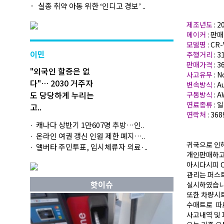
실종 취약 아동 위한 ‘인디고 경보’ ..
제조년도
: 
메이커
: 판
모델명
: CR-
이민
주행거리
: 
판매가격
: 3
"외국인 할증은 없
사고유무
: N
다"… 2030 거주자
변속방식
: 
도 당당하게 누리는
구동방식
: 
연료종류
: 
고..
연락처
: 36
캐나다 상반기 1만607명 추방…인..
온라인 여권 갱신 인원 제한 폐지…..
귀국으로 인해
앨버타 주민투표, 임시체류자 의료·..
개인판매하고
아시다시피 C
관리는 퍼스
핫이슈
실시하였습니
또한 차량시
수매트로 따
사고내역 및