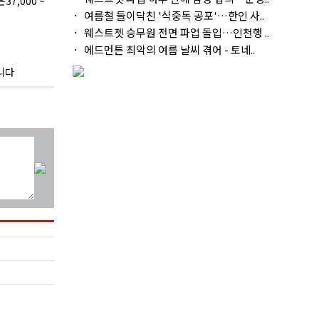
,000 ~
여름철 들이닥친 '식중독 공포'…한인 사..
웨스트젯 승무원 전면 파업 돌입…인천행 ..
에드먼튼 최악의 여름 날씨 겪어 - 토네..
입니다