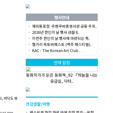
행사안내
재외동포청·주밴쿠버총영사관 공동 주최..
2026년 한인의 날 행사 (8월 8..
이번주 한인의 날 행사에 마련되는 특..
캘거리 옥토버페스트 (맥주 페스티벌)..
KAC - The Korean Art Club ..
연재 칼럼
동화작가가 읽은 동화책_92 『하늘을 나는
응급실, 닥터..
, 바닥도 방
건강생활/여행
웨스트젯 파업 하루 만에 잠정 합의…운항..