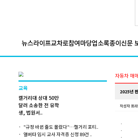
뉴스
라이프
교차로
참여마당
업소록
종이신문 
자동차 매
교육
2025년 
캘거리대 상대 50만
달러 소송한 전 유학
작성자
프라
생, 법원서..
"규정 바뀐 줄도 몰랐다"…캘거리 포티..
앨버타 임시 교사 자격증 신청 89건 ..