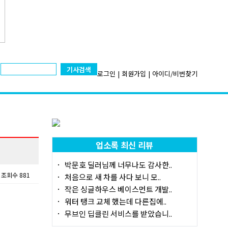
기사검색
로그인
|
회원가입
|
아이디/비번찾기
업소록 최신 리뷰
박문호 딜러님께 너무나도 감사한..
조회수 881
처음으로 새 차를 사다 보니 모..
작은 싱글하우스 베이스먼트 개발..
워터 탱크 교체 했는데 다른집에..
무브인 딥클린 서비스를 받았습니..